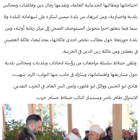
احتياجاتها ومطالبها الخدماتية العامة، وتقدمها رجال دين وفاعليات ومجالس
بلدية واختيارية، ومن ابرزها، من بلدة ميمس لشكره على اسهاماته للبلدة ولا
سيما فيما يتعلق اخيرا بتحويل المستوصف الصحي إلى مركز رعاية أولية، ومن
بلدة حورتعلا حول مطالب تخص احدى عائلاتها، مجدلبعنا، عائلة الغصيني
في بعقلين ومن عائلة زين الدين في الخريبة.
وتلقى جنبلاط سلسلة مراجعات من رؤساء اتحادات وبلديات ومجالس بلدية
حول مشاريعها واهتماماتها، وشارك في جانب منها النواب: اكرم شهيب،
هادي ابو الحسن ووائل ابو فاعور، وامين السر العام في الحزب التقدمي
الاشتراكي ظافر ناصر ومستشار النائب جنبلاط حسام حرب.