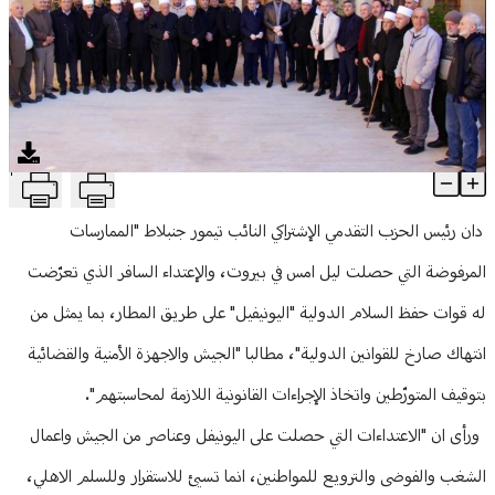
منوعات
T
النائب جنبلاط دان الاعتداء على "اليونيفل" على طريق المطار والممار
Article Content
دان رئيس الحزب التقدمي الإشتراكي النائب تيمور جنبلاط "الممارسات
المرفوضة التي حصلت ليل امس في بيروت، والإعتداء السافر الذي تعرّضت
له قوات حفظ السلام الدولية "اليونيفيل" على طريق المطار، بما يمثل من
انتهاك صارخ للقوانين الدولية"، مطالبا "الجيش والاجهزة الأمنية والقضائية
بتوقيف المتورّطين واتخاذ الإجراءات القانونية اللازمة لمحاسبتهم".
ورأى ان "الاعتداءات التي حصلت على اليونيفل وعناصر من الجيش واعمال
الشغب والفوضى والترويع للمواطنين، انما تسيئ للاستقرار وللسلم الاهلي،