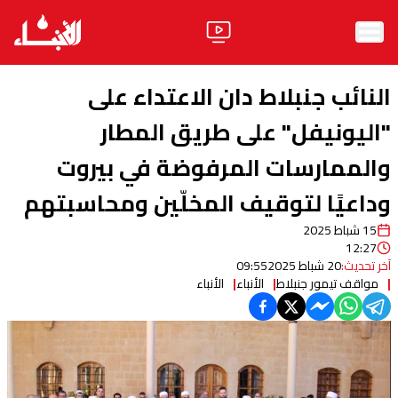
الرئيسية
النائب جنبلاط دان الاعتداء على
الأخبار
"اليونيفل" على طريق المطار
والممارسات المرفوضة في بيروت
آراء
وداعيًا لتوقيف المخلّين ومحاسبتهم
فيديو
15 شباط 2025
مواقف
12:27
آخر تحديث:
20 شباط 2025
09:55
وليد جنبلاط
الحزب
مواقف تيمور جنبلاط
الأنباء
الأنباء
ابحث
ثقافة ومجتمع