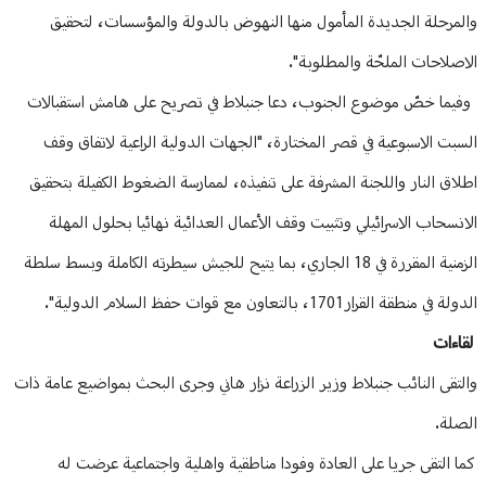
والمرحلة الجديدة المأمول منها النهوض بالدولة والمؤسسات، لتحقيق
الاصلاحات الملحّة والمطلوبة".
وفيما خصّ موضوع الجنوب، دعا جنبلاط في تصريح على هامش استقبالات
السبت الاسبوعية في قصر المختارة، "الجهات الدولية الراعية لاتفاق وقف
اطلاق النار واللجنة المشرفة على تنفيذه، لممارسة الضغوط الكفيلة بتحقيق
الانسحاب الاسرائيلي وتثبيت وقف الأعمال العدائية نهائيا بحلول المهلة
الزمنية المقررة في 18 الجاري، بما يتيح للجيش سيطرته الكاملة وبسط سلطة
الدولة في منطقة القرار1701، بالتعاون مع قوات حفظ السلام الدولية".
لقاءات
والتقى النائب جنبلاط وزير الزراعة نزار هاني وجرى البحث بمواضيع عامة ذات
الصلة.
كما التقى جريا على العادة وفودا مناطقية واهلية واجتماعية عرضت له