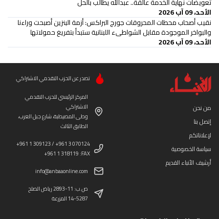
تعويضات نهاية الخدمة عالقة.. عبدالله يطالب بالحل
الأحد، 09 آب 2026
نقيب أصحاب محطات المحروقات جورج البراكس: أزمة البنزين أصبحت وراءنا
والبواخر الموجودة مقابل الشواطىء اللبنانية ستبدأ بتفريغ حمولاتها
الأحد، 09 آب 2026
تصدر عن الحزب التقدمي الاشتراكي
المركز الرئيسي للحزب التقدمي
الاشتراكي
من نحن
وطى المصيطبة، شارع جبل العرب،
إتصل بنا
الطابق الثالث
لإعلاناتكم
+961 1 309123 / +961 3 070124
سياسة الخصوصية
+961 1 318119 :FAX
أرشيف الأنباء القديم
info@anbaaonline.com
ص.ب: 11-2893 رياض الصلح
14-5287 المزرعة