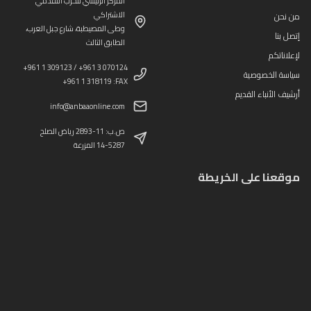
المركز الرئيسي للحزب التقدمي
الاشتراكي
من نحن
وطى المصيطبة، شارع جبل العرب،
إتصل بنا
الطابق الثالث
لإعلاناتكم
+961 1 309123 / +961 3 070124
سياسة الخصوصية
+961 1 318119 :FAX
أرشيف الأنباء القديم
info@anbaaonline.com
ص.ب: 11-2893 رياض الصلح
14-5287 المزرعة
موقعنا على الخريطة