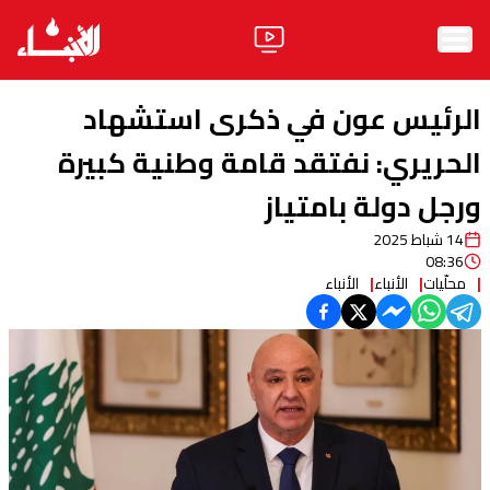
الرئيسية
الرئيس عون في ذكرى استشهاد
الأخبار
الحريري: نفتقد قامة وطنية كبيرة
ورجل دولة بامتياز
آراء
14 شباط 2025
فيديو
08:36
محلّيات
الأنباء
الأنباء
مواقف
وليد جنبلاط
الحزب
ابحث
ثقافة ومجتمع