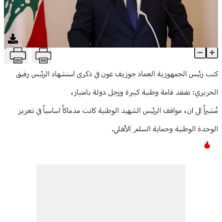
منوعات
T
الرئيس عون في ذكرى استشهاد الحريري: نفتقد قامة وطنية كبيرة ورجل 
Article Content
كتب رئيس الجمهورية العماد جوزيف عون في ذكرى استشهاد الرئيس رفيق
الحريري: نفتقد قامة وطنية كبيرة ورجل دولة بامتياز،
مُشيراً الى ان، مواقف الرئيس الشهيد الوطنية كانت مدماكاً اساسياً في تعزيز
الوحدة الوطنية وحماية السلم الأهلي.