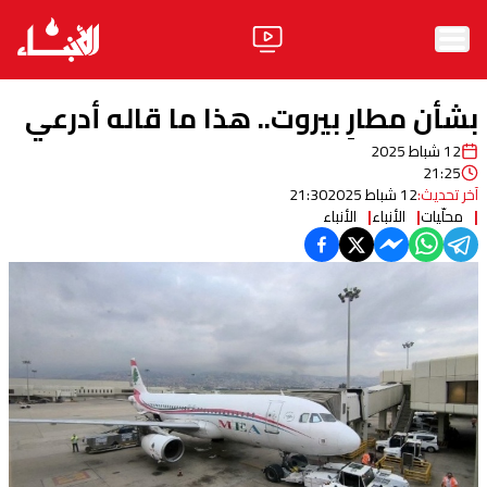
الرئيسية
بشأن مطارِ بيروت.. هذا ما قاله أدرعي
الأخبار
12 شباط 2025
21:25
آراء
آخر تحديث:
12 شباط 2025
21:30
محلّيات
الأنباء
الأنباء
فيديو
مواقف
وليد جنبلاط
الحزب
ابحث
ثقافة ومجتمع