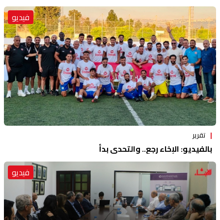
فيديو
تقرير
بالفيديو: الإخاء رجع.. والتحدي بدأ
فيديو