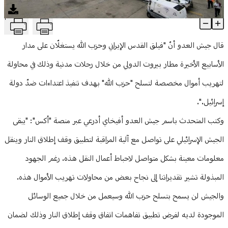
منوعات
T
بشأن مطارِ بيروت.. هذا ما قاله أدرعي
Article Content
قال جيش العدو أنّ "فيلق القدس الإيراني وحزب الله يستغلّان على مدار
الأسابيع الأخيرة مطار بيروت الدولي من خلال رحلات مدنية وذلك في محاولة
لتهريب أموال مخصصة لتسلح "حزب الله" بهدف تنفيذ اعتداءات ضدّ دولة
إسرائيل.".
وكتب المتحدث باسم جيش العدو أفيخاي أدرعي عبر منصة "أكس": "يبقى
الجيش الإسرائيلي على تواصل مع آلية المراقبة لتطبيق وقف إطلاق النار وينقل
معلومات معينة بشكل متواصل لاحباط أعمال النقل هذه. رغم الجهود
المبذولة تشير تقديراتنا إلى نجاح بعض من محاولات تهريب الأموال هذه.
والجيش لن يسمح بتسلح حزب الله وسيعمل من خلال جميع الوسائل
الموجودة لديه لفرض تطبيق تفاهمات اتفاق وقف إطلاق النار وذلك لضمان