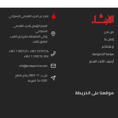
تصدر عن الحزب التقدمي الاشتراكي
المركز الرئيسي للحزب التقدمي
الاشتراكي
من نحن
وطى المصيطبة، شارع جبل العرب،
إتصل بنا
الطابق الثالث
لإعلاناتكم
+961 1 309123 / +961 3 070124
سياسة الخصوصية
+961 1 318119 :FAX
أرشيف الأنباء القديم
info@anbaaonline.com
ص.ب: 11-2893 رياض الصلح
14-5287 المزرعة
موقعنا على الخريطة