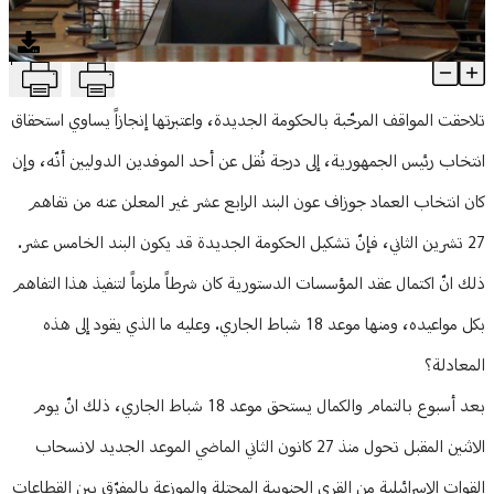
منوعات
T
هل يكون موعد 18 شباط أول إنجاز للحكومة الجديدة؟
Article Content
تلاحقت المواقف المرحّبة بالحكومة الجديدة، واعتبرتها إنجازاً يساوي استحقاق
انتخاب رئيس الجمهورية، إلى درجة نُقل عن أحد الموفدين الدوليين أنّه، وإن
كان انتخاب العماد جوزاف عون البند الرابع عشر غير المعلن عنه من تفاهم
27 تشرين الثاني، فإنّ تشكيل الحكومة الجديدة قد يكون البند الخامس عشر.
ذلك انّ اكتمال عقد المؤسسات الدستورية كان شرطاً ملزماً لتنفيذ هذا التفاهم
بكل مواعيده، ومنها موعد 18 شباط الجاري. وعليه ما الذي يقود إلى هذه
المعادلة؟
بعد أسبوع بالتمام والكمال يستحق موعد 18 شباط الجاري، ذلك انّ يوم
الاثنين المقبل تحول منذ 27 كانون الثاني الماضي الموعد الجديد لانسحاب
القوات الإسرائيلية من القرى الجنوبية المحتلة والموزعة بالمفرّق بين القطاعات