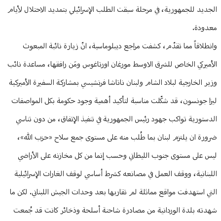
الجديد للجمهورية، في مرحلة سبقت الطلب الإسرائيلي بتمديد الاحتلال لأيام
معدودة.
وانطلاقاً مما تقدّم، كشفت مراجع ديبلوماسية، انّ زيارة نائبة المبعوث
الأميركي الخاص للشرق الاوسط مورغان اورتاغوس ومَن رافقها، مساعدة نائب
وزير الخارجية لبلاد الشام ولبنان ناتاشا فرنشيسي بمشاركة السفيرة الأميركية
ليزا جونسون، قد شكّلت مناسبة لتأكيد أهمية وجود حكومة بكل المواصفات
الدستورية تواكب جهود رئيس الجمهورية في تنفيذ الإتفاق، من دون تناسي
ضرورة ان يلتزم لبنان بما طُلب منه على مستوى جمع سلاح «حزب الله»،
ليس على مستوى جنوب الليطاني وحسب إنما من كل مخازنه على الأراضي
اللبنانية، ووقف العمل في مصانعه كشرط أساسي لوقف الغارات الإسرائيلية
التي استهدفت مواقع مماثلة لم تقاربها بعد وحدات الجيش اللبناني. لكن ما
شهدته بلدة الوردانية من مصادرة شاحنة أسلحة وذخائر كانت قد جُمعت