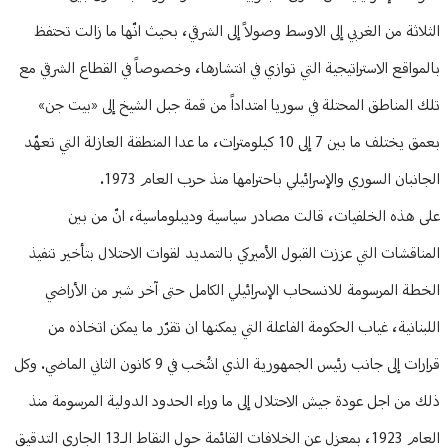
الثلاثة من الغربي إلى الاوسط وصولاً إلى الشرقي، بحيث انّها ما زالت تحتفظ
بالمواقع الاستراتيجية التي توازي في انتشارها، وخصوصاً في القطاع الشرقي مع
تلك المناطق المحتلة في سوريا امتداداً من قمة جبل الشيخ إلى «بيت جن»
بعمق يختلف ما بين 7 إلى 10 كيلومترات، ما عدا المنطقة العازلة التي تعهّد
الجانبان السوري والإسرائيلي باحترامها منذ حرب العام 1973.
على هذه الخلفيات، قالت مصادر سياسية وديبلوماسية، انّ من بين
المناقشات التي عززت القبول الأميركي بالتمديد لقوات الاحتلال بتأخير تنفيذ
الخطة المرسومة للانسحاب الإسرائيلي الكامل حتى آخر شبر من الأراضي
اللبنانية، غياب الحكومة الفاعلة التي يمكنها ان تقرّر ما يمكن اتخاذه من
قرارات إلى جانب رئيس الجمهورية الذي انتُخب في 9 كانون الثاني الماضي. وكل
ذلك من اجل عودة جيش الاحتلال إلى ما وراء الحدود الدولية المرسومة منذ
العام 1923، بمعزل عن الخلافات القائمة حول النقاط الـ13 الجاري التدقيق