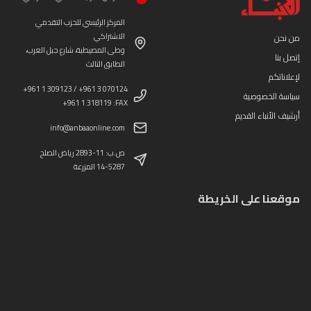
المركز الرئيسي للحزب التقدمي
الاشتراكي
من نحن
وطى المصيطبة، شارع جبل العرب،
إتصل بنا
الطابق الثالث
لإعلاناتكم
+961 1 309123 / +961 3 070124
سياسة الخصوصية
+961 1 318119 :FAX
أرشيف الأنباء القديم
info@anbaaonline.com
ص.ب: 11-2893 رياض الصلح
14-5287 المزرعة
موقعنا على الخريطة