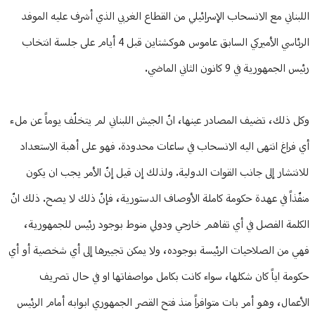
اللبناني مع الانسحاب الإسرائيلي من القطاع الغربي الذي أشرف عليه الموفد
الرئاسي الأميركي السابق عاموس هوكشتاين قبل 4 أيام على جلسة انتخاب
رئيس الجمهورية في 9 كانون الثاني الماضي.
وكل ذلك، تضيف المصادر عينها، انّ الجيش اللبناني لم يتخلّف يوماً عن ملء
أي فراغ انتهى اليه الانسحاب في ساعات محدودة. فهو على أهبة الاستعداد
للانتشار إلى جانب القوات الدولية. ولذلك إن قيل إنّ الأمر يجب ان يكون
منفّذاً في عهدة حكومة كاملة الأوصاف الدستورية، فإنّ ذلك لا يصح. ذلك انّ
الكلمة الفصل في أي تفاهم خارجي ودولي منوط بوجود رئيس للجمهورية،
فهي من الصلاحيات الرئيسة بوجوده، ولا يمكن تجييرها إلى أي شخصية أو أي
حكومة اياً كان شكلها، سواء كانت بكامل مواصفاتها او في حال تصريف
الأعمال، وهو أمر بات متوافراً منذ فتح القصر الجمهوري ابوابه أمام الرئيس