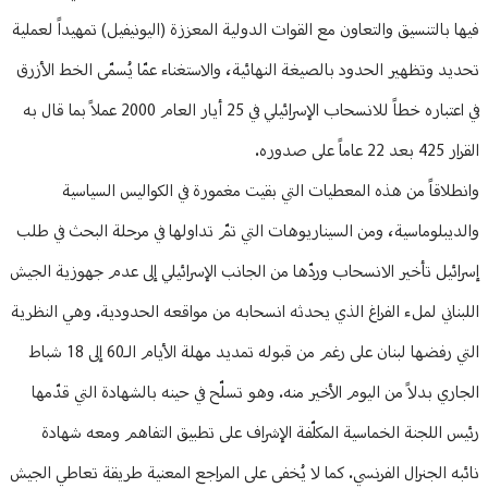
فيها بالتنسيق والتعاون مع القوات الدولية المعززة (اليونيفيل) تمهيداً لعملية
تحديد وتظهير الحدود بالصيغة النهائية، والاستغناء عمّا يُسمّى الخط الأزرق
في اعتباره خطاً للانسحاب الإسرائيلي في 25 أيار العام 2000 عملاً بما قال به
القرار 425 بعد 22 عاماً على صدوره.
وانطلاقاً من هذه المعطيات التي بقيت مغمورة في الكواليس السياسية
والديبلوماسية، ومن السيناريوهات التي تمّ تداولها في مرحلة البحث في طلب
إسرائيل تأخير الانسحاب وردّها من الجانب الإسرائيلي إلى عدم جهوزية الجيش
اللبناني لملء الفراغ الذي يحدثه انسحابه من مواقعه الحدودية. وهي النظرية
التي رفضها لبنان على رغم من قبوله تمديد مهلة الأيام الـ60 إلى 18 شباط
الجاري بدلاً من اليوم الأخير منه. وهو تسلّح في حينه بالشهادة التي قدّمها
رئيس اللجنة الخماسية المكلّفة الإشراف على تطبيق التفاهم ومعه شهادة
نائبه الجنرال الفرنسي. كما لا يُخفى على المراجع المعنية طريقة تعاطي الجيش