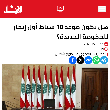
الرئيسية
هل يكون موعد 18 شباط أول إنجاز
الأخبار
للحكومة الجديدة؟
11 شباط 2025
آراء
05:39
مختارات
الجمهورية
جورج شاهين
فيديو
مواقف
وليد جنبلاط
الحزب
ابحث
ثقافة ومجتمع