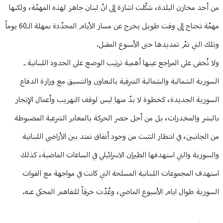
من أحد مخازن البلدة، شكّلت اشارة إلى انّ لبنان جاهز لهذه المهمّة، ولكنها
مهمّة تحتاج إلى وقت طويل يخرج عن مسار الأيام المحدّدة بمهلة الـ60 يوماً
وتلك التي تمّ تمديدها حتى الأسبوع المقبل.
ولا تُخفى على المراجع عينها أهمية ترتيب الوضع على الحدود اللبنانية ـ
السورية الشمالية والشمالية الشرقية بالتعاون والتنسيق مع وزارة الدفاع
السورية الجديدة، كخطوة لا بدّ منها ليس لوقف التهريب وأعمال الإتجار
بالبشر والمخدرات، بل من أجل حصر الحركة بالمعابر الشرعية المضبوطة
من الجانبين، في انتظار التثبت من وجود أنفاق تمتد بين الأراضي اللبنانية
والسورية والتي استهدفها الطيران الاسرائيلي في الساعات الماضية، كذلك
استهدف المجموعات اللبنانية المسلحة التي كانت في مواجهة مع القوات
السورية طوال ايام الأسبوع الماضي، وعُدّت خرقاً للتفاهم المحكي عنه.