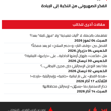
الفكر الصهيوني من النكبة إلى الإبادة
مقالات أخرى للكاتب
تفاهمات بالجملة، لا "آليات تنفيذية" ولا "مهل ثابتة" بعد!؟
السبت، 04 تموز 2026
الفصل بين «وقف النار» و«حصر السلاح» لم يعد ممكناً؟
الخميس، 04 حزيران 2026
هل «قدّمت» طهران أزمتها الداخلية... على «ذراعها» اللبنانية!؟
الخميس، 30 نيسان 2026
ماذا بعد التوغل الإسرائيليّ حتى مجرى الليطاني...؟
الخميس، 02 نيسان 2026
«هدنة الفطر» على نار لبنانية «حامية» وإسرائيلية «باردة»!
الثلاثاء، 17 آذار 2026
حذارِ الاستمرار بما «يسهّل» لإسرائيل مخططاتها!
السبت، 14 آذار 2026
تصدر عن الحزب التقدمي الاشتراكي