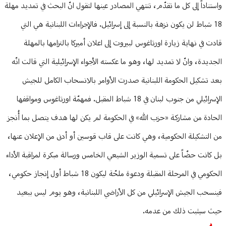
واستناداً إلى كل ما تقدّم، تنتهي المصادر عينها لتقول انّ البحث في تمديد مهلة
18 شباط لن يكون نزهة بالنسبة إلى إسرائيل. فالإجراءات اللبنانية هي التي
قادت في نهاية زيارة اورتاغوس لبيروت إلى اعلان أميركا بالتزامها بالمهلة
الجديدة، وانّ لا تمديد لها، وهو ما عكسته الأجواء الإسرائيلية التي قالت انّه
بعد تشكيل الحكومة اللبنانية ‏صدرت الأوامر بالانسحاب الكامل للجيش
الإسرائيلي من جنوب لبنان في 18 شباط المقبل. فمهمّة اورتاغوس ومواقفها
الحادة من مشاركة «حزب الله» في الحكومة لم يكن لها هدف يتصل بما أُنجز
من التشكيلة الحكومية، وهي كانت على قاب قوسين أو أدنى من الإعلان عنها،
بل كانت حضّاً على تسمية الوزير الشيعي الخامس ورسالة مبكرة لمراقبة الأداء
الحكومي في المرحلة المقبلة ودعوة ملحّة ليكون 18 شباط أول إنجاز حكومي،
فينسحب الجيش الإسرائيلي من كل الأراضي اللبنانية، وهو يوم ليس ببعيد
حيث سيثبت ذلك من عدمه.