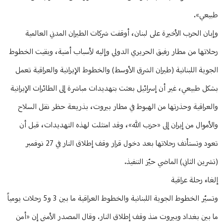
طبيعي».
وإبان الحرب الأخيرة على لبنان، أوقفت شركات الطيران المدني العالمية
رحلاتها من مطار رفيق الحريري الدولي وإليه لأسباب أمنية، وبقيت الخطوط
الجوية اللبنانية (طيران الشرق الأوسط) والخطوط الإيرانية والعراقية تعمل
بشكل طبيعي، غير أن إسرائيل بعثت بتهديدات مباشرة إلى الطائرات الإيرانية
والعراقية وحذرتها من الهبوط في مطار بيروت، بذريعة حظر نقل السلاح
والأموال من إيران إلى «حزب الله»، وقد امتثلت لهذه التهديدات، قبل أن
تعود وتستأنف رحلاتها بعد دخول قرار وقف إطلاق النار في 27 نوفمبر
(تشرين الثاني) الماضي حيّز التنفيذ.
إلغاء رحلة عراقية
وتسيّر الخطوط الجوية اللبنانية والخطوط العراقية ما بين 3 و5 رحلات يومياً
ما بين بغداد وبيروت منذ وقف إطلاق النار. وقال المصدر الأمني إن «أمن