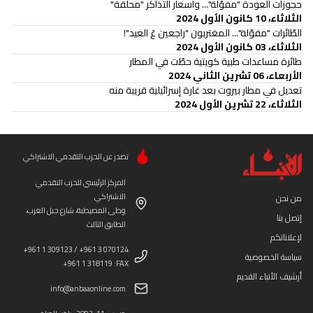
حجوزات العودة "مفوّلة"... وأسعار التذاكر "محلّقة"
الثلاثاء، 10 كانون الأول 2024
الطّائرات "مفوّلة"... المغتربون "راجعين عَ العيد"!
الثلاثاء، 03 كانون الأول 2024
طائرة مساعدات طبية كويتية حطّت في المطار
الأربعاء، 06 تشرين الثاني 2024
تعديل في مطار بيروت بعد غارة إسرائيلية قريبة منه
الثلاثاء، 22 تشرين الأول 2024
تصدر عن الحزب التقدمي الاشتراكي
المركز الرئيسي للحزب التقدمي
الاشتراكي
من نحن
وطى المصيطبة، شارع جبل العرب،
إتصل بنا
الطابق الثالث
لإعلاناتكم
+961 1 309123 / +961 3 070124
سياسة الخصوصية
+961 1 318119 :FAX
أرشيف الأنباء القديم
info@anbaaonline.com