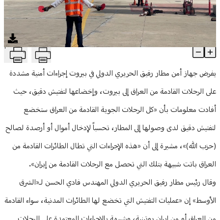
منوعات
T
إجراءات تفتيش مشددة للطائرات القادمة من العراق إلى بيروت.. والس
Article Content
يفرض جهاز أمن مطار رفيق الحريري الدولي في بيروت إجراءات أمنية مشددة
على الرحلات القادمة من العراق إلى بيروت، وإخضاعها لتفتيش دقيق، حيث
أفادت معلومات بأن «كل الرحلات الجوية القادمة من العراق ستخضع
لتفتيش دقيق لدى وصولها إلى المطار، تحسباً لإدخال أموال أو أرصدة لصالح
(حزب الله)»، مشيرة إلى أن «هذه الإجراءات التي تطال الطائرات القادمة من
العراق باتت شبيهة بتلك التي تحصل مع الرحلات القادمة من إيران».
وقال رئيس مطار رفيق الحريري الدولي المهندس فادي الحسن لـ«الشرق
الأوسط» إن «عمليات التفتيش التي تخضع لها الطائرات المدنية، سواء القادمة
من العراق أو من إيران روتينية، وشبيهة بالإجراءات المعتمدة على الرحلات