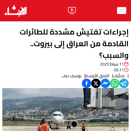
الرئيسية
إجراءات تفتيش مشددة للطائرات
الأخبار
القادمة من العراق إلى بيروت..
والسبب؟
آراء
11 شباط 2025
فيديو
05:11
محلّيات
الشرق الأوسط
يوسف دياب
مواقف
وليد جنبلاط
الحزب
ابحث
ثقافة ومجتمع