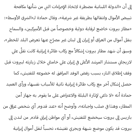
إلى أن «الدولة اللبنانية مضطرة لاتخاذ الإجراءات التي من شأنها مكافحة
تبييض الأموال وانتقالها بطريقة غير شرعية». وقال حمادة لـ«الشرق الأوسط»:
«مطار بيروت خاضع لرقابة دولية وخصوصاً من قبل الأميركيين، والسماح
بنقل أموال من العراق أو إيران إلى لبنان غير مصرّح عنها تعرض البلد للخطر».
وسبق أن شهد مطار بيروت إشكالاً مع ركاب طائرة إيرانية كانت تقلّ علي
لاريجاني مستشار المرشد الأعلى في إيران علي خامنئي خلال زيارته لبيروت قبل
وقف إطلاق النار، بسبب رفض الوفد المرافق له خضوعه للتفتيش، كما
حصل إشكال آخر مع ركاب طائرة إيرانية ثانية للأسباب نفسها، ورأى العميد
حمادة أنه «لا داعي لإثارة البلبلة والاعتراض على ما يقوم به جهاز أمن
المطار، وهذا في صلب واجباته». وأوضح أنه «عند قدوم أي شخص عراقي من
باريس إلى بيروت سيخضع للتفتيش، أو أي مواطن إيراني قادم من لندن إلى
بيروت قد يكون موضع شبهة ويجري تفتيشه، تحسباً لنقل أموال إيرانية