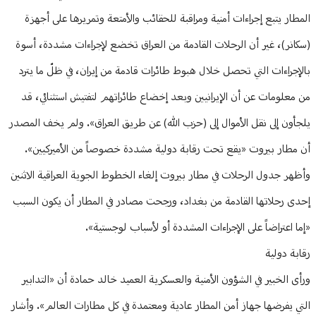
المطار يتبع إجراءات أمنية ومراقبة للحقائب والأمتعة وتمريرها على أجهزة
(سكانر)، غير أن الرحلات القادمة من العراق تخضع لإجراءات مشددة، أسوة
بالإجراءات التي تحصل خلال هبوط طائرات قادمة من إيران، في ظلّ ما يترد
من معلومات عن أن الإيرانيين وبعد إخضاع طائراتهم لتفتيش استثنائي، قد
يلجأون إلى نقل الأموال إلى (حزب الله) عن طريق العراق». ولم يخف المصدر
أن مطار بيروت «يقع تحت رقابة دولية مشددة خصوصاً من الأميركيين».
وأظهر جدول الرحلات في مطار بيروت إلغاء الخطوط الجوية العراقية الاثنين
إحدى رحلاتها القادمة من بغداد، ورجحت مصادر في المطار أن يكون السبب
«إما اعتراضاً على الإجراءات المشددة أو لأسباب لوجستية».
رقابة دولية
ورأى الخبير في الشؤون الأمنية والعسكرية العميد خالد حمادة أن «التدابير
التي يفرضها جهاز أمن المطار عادية ومعتمدة في كل مطارات العالم». وأشار