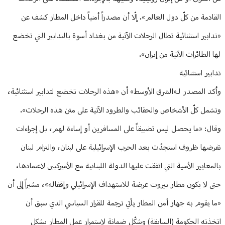
القادمة من كلّ دول العالم». إلّا أن مصدراً أمنياً داخل المطار كشف عن
«تدابير استثنائية تطال الرحلات الآتية من بغداد أسوة بالتدابير التي تخضع
لها الطائرات الآتية من إيران».
تدابير استثنائية
وأكد المصدر لـ«الشرق الأوسط» أن «هذه الرحلات تخضع لتدابير استثنائية،
وتشمل كلّ الأشخاص والحقائب والطرود الآتية على متن هذه الرحلات».
وقال: «ما يحصل ليس تضييقاً على المسافرين أو إساءة لهم، بل إجراءات
تفرضها ظروف استجدّت بعد الحرب الإسرائيلية على لبنان، والتزام لبنان
بالمعايير الأمنية التي اتفقت عليها الدولة اللبنانية مع الأميركيين لاعتمادها،
حتى لا يكون مطار بيروت عرضة للاستهداف الإسرائيلي وإقفاله»، مشيراً إلى أن
«ما يقوم به جهاز أمن المطار يأتي ترجمة للقرار السياسي الذي سبق أن
اتخذته الحكومة (السابقة) وشكّل ضمانة لاستمرار عمل المطار بشكل