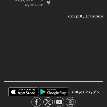
ص.ب: 11-2893 رياض الصلح
14-5287 المزرعة
موقعنا على الخريطة
حمّل تطبيق الأنباء