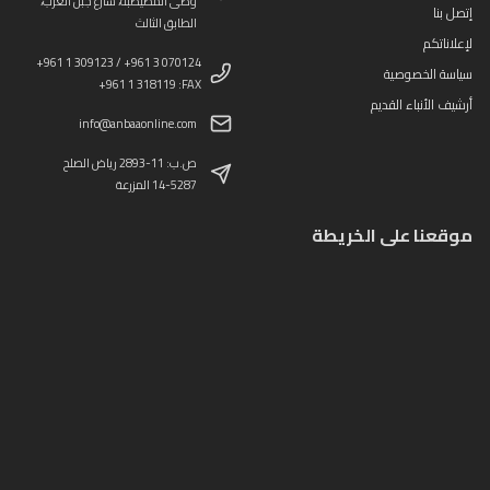
وطى المصيطبة، شارع جبل العرب،
إتصل بنا
الطابق الثالث
لإعلاناتكم
+961 1 309123 / +961 3 070124
سياسة الخصوصية
+961 1 318119 :FAX
أرشيف الأنباء القديم
info@anbaaonline.com
ص.ب: 11-2893 رياض الصلح
14-5287 المزرعة
موقعنا على الخريطة