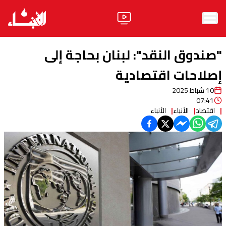
الرئيسية
"صندوق النقد": لبنان بحاجة إلى
الأخبار
إصلاحات اقتصادية
10 شباط 2025
آراء
07:41
اقتصاد
الأنباء
الأنباء
فيديو
مواقف
وليد جنبلاط
الحزب
ابحث
ثقافة ومجتمع