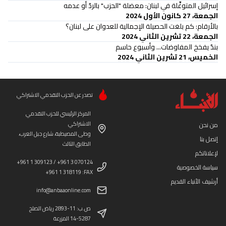
إسرائيل المتوغِّلة في لبنان: معضلة "الحزب" بالردّ أو عدمه
الجمعة، 27 كانون الأول 2024
بالأرقام: كم بلغت الحصيلة الإجمالية للعدوان على لبنان؟
الجمعة، 22 تشرين الثاني 2024
بندٌ يفخخ المفاوضات... وأسبوع حاسم
الخميس، 21 تشرين الثاني 2024
تصدر عن الحزب التقدمي الاشتراكي
المركز الرئيسي للحزب التقدمي
الاشتراكي
من نحن
وطى المصيطبة، شارع جبل العرب،
إتصل بنا
الطابق الثالث
لإعلاناتكم
+961 1 309123 / +961 3 070124
سياسة الخصوصية
+961 1 318119 :FAX
أرشيف الأنباء القديم
info@anbaaonline.com
ص.ب: 11-2893 رياض الصلح
14-5287 المزرعة