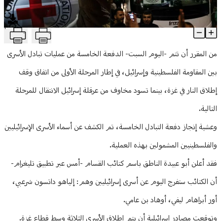
منوعات
T
القسام تسلم اليوم 3 إسرائيليين مقابل 183 أسيراً فلسطينياً
Article Content
من المقرر أن تتم -اليوم السبت- الدفعة الخامسة من عمليات تبادل الأسرى
بين المقاومة الفلسطينية وإسرائيل، في إطار المرحلة الأولى من اتفاق وقف
إطلاق النار في غزة، بينما تسود مخاوف من عرقلة إسرائيل الانتقال للمرحلة
التالية.
وعشية إنجاز دفعة التبادل الخامسة، تم الكشف عن أسماء الأسرى الإسرائيليين
والفلسطينيين المشمولين بهذه العملية.
فقد أعلن أبو عبيدة الناطق باسم كتائب القسام -أمس عبر تطبيق تليغرام-
أن الكتائب ستفرج اليوم عن أسرى إسرائيليين وهم: إلياهو داتسون شرعبي،
أور أبراهام ليفي، أوهاد بن عامي.
وتوقعت مصادر إسرائيلية أن يتم إطلاق الأسرى الثلاثة وسط قطاع غزة.