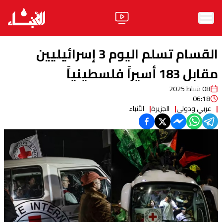
الرئيسية
القسام تسلم اليوم 3 إسرائيليين
الأخبار
مقابل 183 أسيراً فلسطينياً
08 شباط 2025
آراء
06:18
عربي ودولي
الجزيرة
الأنباء
فيديو
مواقف
وليد جنبلاط
الحزب
ابحث
ثقافة ومجتمع