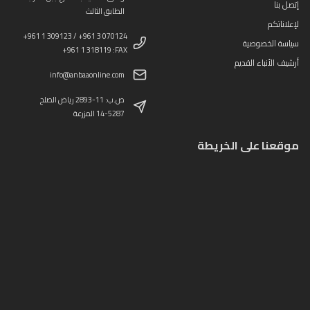
إتصل بنا
الطابق الثالث
لإعلاناتكم
+961 1 309123 / +961 3 070124
سياسة الخصوصية
+961 1 318119 :FAX
أرشيف الأنباء القديم
info@anbaaonline.com
ص.ب: 11-2893 رياض الصلح
14-5287 المزرعة
موقعنا على الخريطة