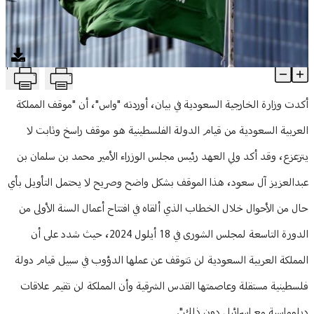
منوعات
T
الخارجية السعودية: موقف المملكة من قيام الدولة الفلسطينية راسخ
Article Content
أكدت وزارة الخارجية السعودية في بيان، أوردته "واس"، أن "موقف المملكة
العربية السعودية من قيام الدولة الفلسطينية هو موقف راسخ وثابت لا
يتزعزع، وقد أكد ولي العهد رئيس مجلس الوزراء الأمير محمد بن سلمان بن
عبدالعزيز آل سعود، هذا الموقف بشكل واضح وصريح لا يحتمل التأويل بأي
حال من الأحوال خلال الخطاب الذي ألقاه في افتتاح أعمال السنة الأولى من
الدورة التاسعة لمجلس الشورى في 18 أيلول 2024، حيث شدد على أن
المملكة العربية السعودية لن تتوقف عن عملها الدؤوب في سبيل قيام دولة
فلسطينية مستقلة وعاصمتها القدس الشرقية وأن المملكة لن تقيم علاقات
دبلوماسية مع إسرائيل دون ذلك".