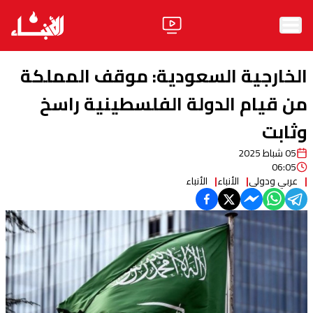
الرئيسية
الخارجية السعودية: موقف المملكة
الأخبار
من قيام الدولة الفلسطينية راسخ
وثابت
آراء
05 شباط 2025
فيديو
06:05
عربي ودولي
الأنباء
الأنباء
مواقف
وليد جنبلاط
الحزب
ابحث
ثقافة ومجتمع