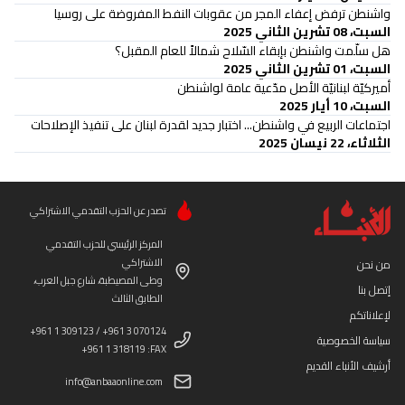
واشنطن ترفض إعفاء المجر من عقوبات النفط المفروضة على روسيا
السبت، 08 تشرين الثاني 2025
هل سلّمت واشنطن بإبقاء السّلاح شمالاً للعام المقبل؟
السبت، 01 تشرين الثاني 2025
أميركيّة لبنانيّة الأصل مدّعية عامة لواشنطن
السبت، 10 أيار 2025
اجتماعات الربيع في واشنطن... اختبار جديد لقدرة لبنان على تنفيذ الإصلاحات
الثلاثاء، 22 نيسان 2025
تصدر عن الحزب التقدمي الاشتراكي
المركز الرئيسي للحزب التقدمي
الاشتراكي
من نحن
وطى المصيطبة، شارع جبل العرب،
إتصل بنا
الطابق الثالث
لإعلاناتكم
+961 1 309123 / +961 3 070124
سياسة الخصوصية
+961 1 318119 :FAX
أرشيف الأنباء القديم
info@anbaaonline.com