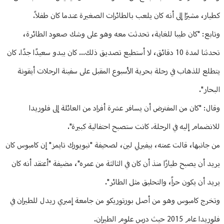
كطيار، مشيرًا إلى أنه كان يلعب بالطائرات الصغيرة عندما كان طفلاً.
وتابع: "كان طيبا للغاية، تحدثت معه وهو على وشك صعود الطائرة،
تحدثنا لمدة 10 دقائق، لا أستطيع تصديق ذلك... كان يبدو سعيدًا جدًا. كان
يتطلع للذهاب في رحلة بحرية الأسبوع المقبل على سفينة الرحلات أيقونة
البحار".
وقال: "كان من المفترض أن يسافر عشرة أفراد من العائلة إلى فلوريدا
للانضمام إليه في الرحلة. كانت ستصبح احتفالية كبيرة".
من جانبها، قالت عمته، بيفيرلي لين، لصحيفة "نيويورك تايمز" إن كامبوس كان
يريد أن يصبح طيارًا منذ أن كان في الثالثة من عمره"، مضيفة "أعتقد أنه كان
يريد أن يكون حراً، والتحليق مثل الطائر".
وتخرج كامبوس وهو من أصل بورتوريكو من جامعة إمبري ريدل للطيران في
فلوريدا عام 2015 حيث درس علوم الطيران.