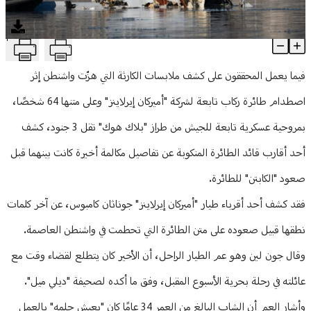
منوعات
T
بالتفاصيل: هذا ما حملته المكالمة الأخيرة لقائد طائرة واشنطن المنكو
Article Content
فيما يعمل المحققون على كشف ملابسات الكارثة التي هزّت واشنطن إثر
اصطدام طائرة ركاب تابعة لشركة "أميركان إيرلاينز" وعلى متنها 64 شخصًا،
بمروحية عسكرية تابعة للجيش من طراز "بلاك هوك" تقل 3 جنود، كشف
أحد أقارب قائد الطائرة المنكوبة عن تفاصيل مكالمة أخيرة كانت بينهما قبل
صعود "الكابتن" للطائرة.
فقد كشف أحد أقرباء طيار "أميركان إيرلاينز" جوناثان كامبوس، عن آخر كلمات
نطقها قبيل صعوده على متن الطائرة التي تحطمت في واشنطن العاصمة.
وقال جون لين وهو عم الطيار الراحل، أن الأخير كان يتطلع لقضاء وقت مع
عائلته في رحلة بحرية الأسبوع المقبل، وفق ما أكده لصحيفة "ديلي ميل".
وأشار العم أن الشاب البالغ من العمر 34 عامًا كان "يعيش حلمه" بالعمل