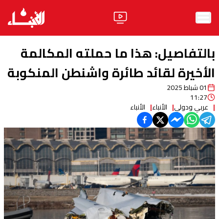
الرئيسية
بالتفاصيل: هذا ما حملته المكالمة
الأخبار
الأخيرة لقائد طائرة واشنطن المنكوبة
01 شباط 2025
آراء
11:27
عربي ودولي
الأنباء
الأنباء
فيديو
مواقف
وليد جنبلاط
الحزب
ابحث
ثقافة ومجتمع