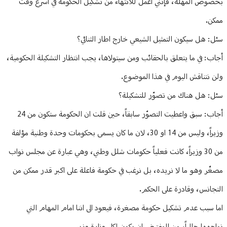
بخصوص المهلة، فإنني اعمل للانتهاء من تشكيل الحكومة في اسرع وقت
ممكن.
سئل: هل سيكون التمثيل الشيعي خارج اطار الثنائي؟
أجاب: في ما يتعلق بالحقائب ومن سيتولاها، يجب انتظار التشكيلة الحكومية،
ولن نتناقش اليوم في هذا الموضوع.
سئل: هل هناك من تصوّر للتشكيلة؟
أجاب: سبق واعطيت التصوّر سابقاً، حين قلت ان الحكومة ستكون من 24
وزيراً، وليس من 14 او 30، لان ما كان يسمى بحكومات وحدة وطنية مؤلفة
من 30 وزيراً، كانت فعلياً حكومات شلل وطني، وهي عبارة عن مجلس نواب
مصغّر وهو ما لا نريده، بل نرغب في حكومة فاعلة على اكبر قدر ممكن من
التجانس، وقادرة على الحكم.
اما سبب عدم تشكيل حكومة مصغرة، فيعود الى اننا امام المهام التي