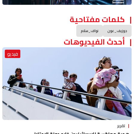
كلمات مفتاحية
جوزيف_عون
نواف_سلام
أحدث الفيديوهات
فيديو
تقرير