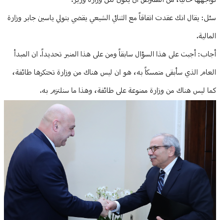
نواجهها حالياً، من المفترض ان يكون لكل وزارة وزير.
سئل: يقال انك عقدت اتفاقاً مع الثنائي الشيعي يقضي بتولي ياسين جابر وزارة
المالية.
أجاب: أجبت على هذا السؤال سابقاً ومن على هذا المنبر تحديداً. ان المبدأ
العام الذي سأبقى متمسكاً به، هو ان ليس هناك من وزارة تحتكرها طائفة،
كما ليس هناك من وزارة ممنوعة على طائفة، وهذا ما سنلتزم به.