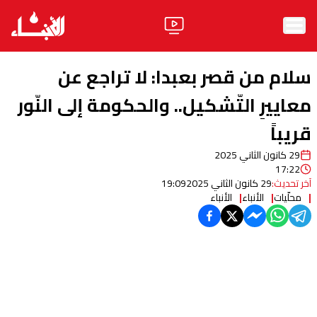
الرئيسية
سلام من قصر بعبدا: لا تراجع عن
الأخبار
معاييرِ التّشكيل.. والحكومة إلى النّور
قريباً
آراء
29 كانون الثاني 2025
فيديو
17:22
آخر تحديث:
29 كانون الثاني 2025
19:09
مواقف
محلّيات
الأنباء
الأنباء
وليد جنبلاط
الحزب
ابحث
ثقافة ومجتمع