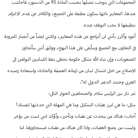
المجموعات التي يتوجب تمثيلها بحسب المادة 95 من الدستور، فأحاسَب
عندها. المعايير ذاتها ستكون مطبقة على الجميع، والكلام عن عدم الالتزام
بتطبيقها لا يجب التوقف عنده.
أعود وأكرر بأنني لن أتراجع عن هذه المعايير، ولكنني ايضاً من أنصار المرونة
في التعاون مع الجميع وسأبقى على هذا النهج، وواثق أنني سأتجاوز
الصعوبات، وإن شاء الله نشكل حكومة تحظى بثقة اللبنانيين التواقين الى
الاصلاح من اجل انتشال لبنان من ازماته العميقة والحادة، واستعادة رصيده
العربي وحشد الدعم الدولي له".
ثم دار بين الرئيس سلام والصحافيين الحوار التالي:
سئل: ما هي ابرز عقبات التشكيل وما هي المهلة التي حددتها لنفسك؟
أجاب: هناك من يتحدث عن عقبات وتأخير، وأؤكد انني لست من يؤخر
ولست من يضع العقبات. واذا كان هناك من عقبات فسنتجاوزها. اما