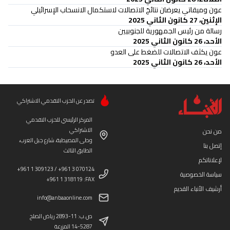
عون وميقاتي يعرضان نتائجَ الاتصالات لاستكمال الانسحاب الإسرائيلي
الإثنين، 27 كانون الثاني 2025
رسالة من رئيس الجمهورية للجنوبيين
الأحد، 26 كانون الثاني 2025
عون يكثف الاتصالات للضغط على العدو
الأحد، 26 كانون الثاني 2025
تصدر عن الحزب التقدمي الاشتراكي
المركز الرئيسي للحزب التقدمي
الاشتراكي
من نحن
وطى المصيطبة، شارع جبل العرب،
إتصل بنا
الطابق الثالث
لإعلاناتكم
+961 1 309123 / +961 3 070124
سياسة الخصوصية
+961 1 318119 :FAX
أرشيف الأنباء القديم
info@anbaaonline.com
ص.ب: 11-2893 رياض الصلح
14-5287 المزرعة