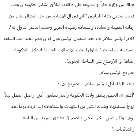
هناك من وزارة حكراً او ممنوعة على طائفة، آملاً في تشكيل حكومة في وقت
قريب تحظى بثقة اللبنانيين "التواقين الى الاصلاح من اجل انتشال لبنان من
ازماته العميقة والحادة، واستعادة رصيده العربي وحشد الدعم الدولي له".
كلام الرئيس سلام جاء بعد استقبال الرئيس عون له في قصر بعبدا عند الساعة
السادسة مساء، حيث تناول البحث الاتصالات الجارية لتشكيل الحكومة،
إضافة الى الأوضاع على الساحة الجنوبية.
تصريح الرئيس سلام
وبعد اللقاء ادلى الرئيس سلام بالتصريح الآتي:
"أعلم ان الجميع ينتظر ولادة الحكومة وأنتم تعلمون أنني اواصل العمل ليلاً
نهاراً لتشكيلها، وهناك الكثير من التكهنات والشائعات التي تزداد يوماً بعد
يوم، ولكن اتمنى منكم التحلي بالصبر كي نتفادى المزيد من البلبلة
والشائعات ."