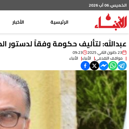
الخميس، 06 آب 2026
الرئيسية
الأخبار
محليات
عبدالله: لتأليف حكومة وفقاً لدستور ال
عربي دولي
23 كانون الثاني 2025
09:23
مواقف التقدمي
الأنباء
الأنباء
إقتصاد
خاص
رياضة
من لبنان
ثقافة ومجتمع
منوعات