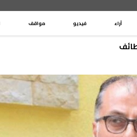
آراء
فيديو
مواقف
ا
موقف
وليد جنبلاط
طائف
الأنباء
تيمور جنبلاط
كتّاب
الأنباء
التقدّمي
منبر
مختارات
صحافة
أجنبية
بريد
القرّاء