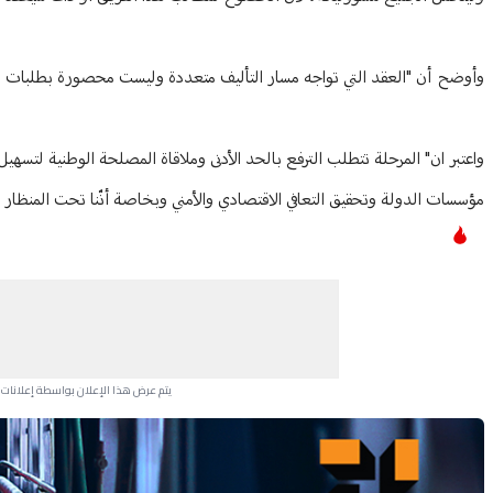
وأوضح أن "العقد التي تواجه مسار التأليف متعددة وليست محصورة بطلبات ثنا
واعتبر ان" المرحلة تتطلب الترفع بالحد الأدنى وملاقاة المصلحة الوطنية لتس
مؤسسات الدولة وتحقيق التعافي الاقتصادي والأمني وبخاصة أنّنا تحت المنظار ال
يتم عرض هذا الإعلان بواسطة إعلانات Google، ولا يتحكم موقعنا في الإعلانات التي تظهر لكل مستخدم.
Advertisement Section