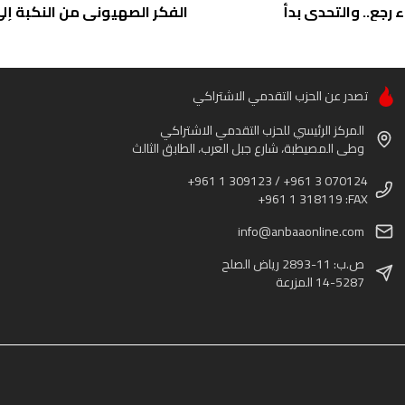
ء رجع.. والتحدي بدأ
الفكر الصهيوني من النكبة إلى 
تصدر عن الحزب التقدمي الاشتراكي
المركز الرئيسي للحزب التقدمي الاشتراكي
وطى المصيطبة، شارع جبل العرب، الطابق الثالث
+961 1 309123 / +961 3 070124
+961 1 318119 :FAX
info@anbaaonline.com
ص.ب: 11-2893 رياض الصلح
14-5287 المزرعة