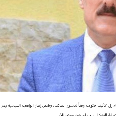
لام إلى "تأليف حكومته وفقاً لدستور الطائف، وضمن إطار الواقعية السياسية رغم 
عملية التشكيل ويجعلها شبه مستحيلة".