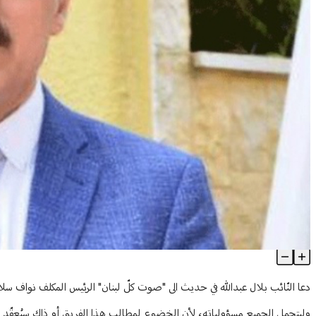
عبدالله: لتأليف حكومة وفقاً لدستور الطائف
Article Content
دعا النّائب بلال عبدالله في حديث الى "صوت كلّ لبنان" الرئيس المكلف نواف س
وليتحمل الجميع مسؤولياته، لأن الخضوع لمطالب هذا الفريق أو ذاك سيُعقّد 