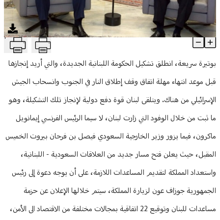
منوعات
T
بعد عون وسلام... هل تتكرّر المفاجأة في تشكيل الحكومة؟
Article Content
بوتيرة سريعة، انطلق تشكيل الحكومة اللبنانية الجديدة، والتي أريد إنجازها
قبل موعد انتهاء مهلة اتفاق وقف إطلاق النار في الجنوب وانسحاب الجيش
الإسرائيلي من هناك. ويتلقى لبنان قوة دفع دولية لإنجاز تلك التشكيلة، وهو
ما ثبت من خلال الوفود التي زارت لبنان، لا سيما الرئيس الفرنسي إيمانويل
ماكرون، فيما يزور وزير الخارجية السعودي فيصل بن فرحان بيروت الخميس
المقبل، حيث يعلن فتح مسار جديد من العلاقات السعودية - اللبنانية،
واستعداد المملكة لتقديم المساعدات اللازمة، على أن يوجه دعوة إلى رئيس
الجمهورية جوزاف عون لزيارة المملكة، سيتم خلالها الإعلان عن حزمة
مساعدات للبنان وتوقيع 22 اتفاقية بمجالات مختلفة من الاقتصاد الى الأمن،