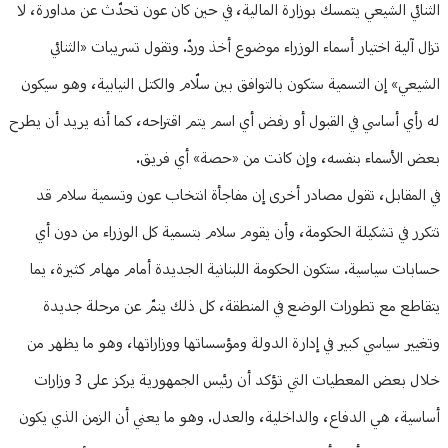
الثنائي الشيعي يتمسك بوزارة المالية، في حين كان عون تحدّث عن مداورة، لا
تزال آلية اختيار أسماء الوزراء موضوع أخذ وردّ. وتقول تسريبات «الثنائي
الشيعي» إن التسمية ستكون بالتوافق بين سلّام والكتل النيابية، وهو سيكون
له رأي أساسي في القبول أو رفض أي اسم يتم اقتراحه، كما أنه يريد أن يطرح
بعض الأسماء بنفسه، وإن كانت من «حصة» أي فريق.
في المقابل، تقول مصادر أخرى إن مفاجأة انتخاب عون وتسمية سلام قد
تتكرر في تشكيلة الحكومة، وأن يقوم سلام بتسمية كل الوزراء من دون أي
حسابات سياسية. ستكون الحكومة اللبنانية الجديدة أمام مهام كثيرة، يما
يتقاطع مع تطورات الوضع في المنطقة، كل ذلك ينمّ عن مرحلة جديدة
وتغيير سياسي كبير في إدارة الدولة ومؤسساتها ووزاراتها، وهو ما يظهر من
خلال بعض المعطيات التي تؤكد أن رئيس الجمهورية يركز على 3 وزارات
أساسية، هي الدفاع، والداخلية، والعدل. وهو ما يعني أن الزمن الذي يكون