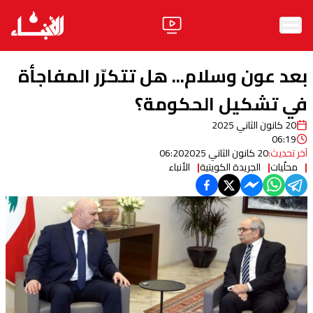
الرئيسية
بعد عون وسلام... هل تتكرّر المفاجأة
الأخبار
في تشكيل الحكومة؟
20 كانون الثاني 2025
آراء
06:19
آخر تحديث:
20 كانون الثاني 2025
06:20
فيديو
محلّيات
الجريدة الكويتية
الأنباء
مواقف
وليد جنبلاط
الحزب
ابحث
ثقافة ومجتمع