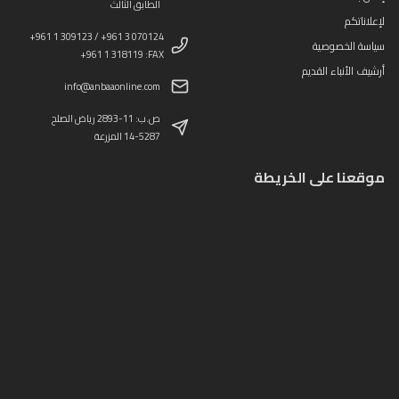
الطابق الثالث
لإعلاناتكم
+961 1 309123 / +961 3 070124
سياسة الخصوصية
+961 1 318119 :FAX
أرشيف الأنباء القديم
info@anbaaonline.com
ص.ب: 11-2893 رياض الصلح
14-5287 المزرعة
موقعنا على الخريطة