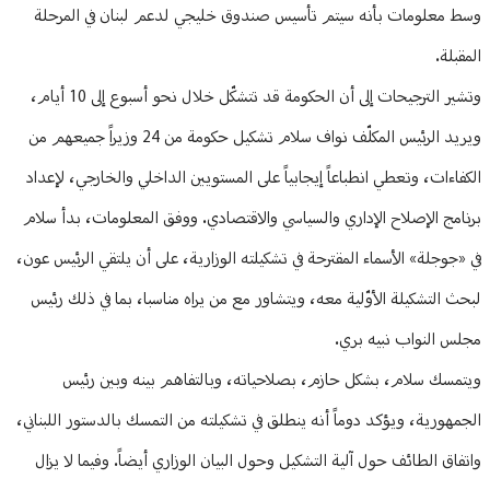
وسط معلومات بأنه سيتم تأسيس صندوق خليجي لدعم لبنان في المرحلة
المقبلة.
وتشير الترجيحات إلى أن الحكومة قد تتشكّل خلال نحو أسبوع إلى 10 أيام،
ويريد الرئيس المكلّف نواف سلام تشكيل حكومة من 24 وزيراً جميعهم من
الكفاءات، وتعطي انطباعاً إيجابياً على المستويين الداخلي والخارجي، لإعداد
برنامج الإصلاح الإداري والسياسي والاقتصادي. ووفق المعلومات، بدأ سلام
في «جوجلة» الأسماء المقترحة في تشكيلته الوزارية، على أن يلتقي الرئيس عون،
لبحث التشكيلة الأوّلية معه، ويتشاور مع من يراه مناسبا، بما في ذلك رئيس
مجلس النواب نبيه بري.
ويتمسك سلام، بشكل حازم، بصلاحياته، وبالتفاهم بينه وبين رئيس
الجمهورية، ويؤكد دوماً أنه ينطلق في تشكيلته من التمسك بالدستور اللبناني،
واتفاق الطائف حول آلية التشكيل وحول البيان الوزاري أيضاً. وفيما لا يزال