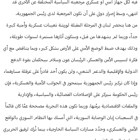
فيه لكل جهاز أمني أو عسكري مرجعيته السياسية المختلفة عن الأخرى قد
انتهى، وسط إصرار دولي على أن تكون المرجعية لدى رئيس الجمهورية.
من هنا يتحضر لبنان في المرحلة المقبلة لورشة تعيينات عسكرية وأمنية كبيرة
جداً، وربما لم يشهدها من قبل، وستكون آثارها مستمرة لسنوات طويلة،
وذلك بهدف ضبط الوضع الأمني على الأرض بشكل كبير، وبما يتناقض مع أي
فكرة لتسييس الأمن والعسكر. الرئيسان عون وسلام سيحكمان بقوة الدفع
الدولية والإقليمية والدعم الشعبي، ولن يكون أحد قادراً على عرقلة مسارهما،
وإذا كان تركيز رئيس الجمهورية سيتمحور في الجوانب الأمنية والعسكرية، فإن
رئيس الحكومة سيركز على الإصلاحات القضائية، والسياسية، والإدارية
والملفات الاقتصادية برمّتها. وربما تكون هذه التجربة مصححة عمّا كان قائماً
في التسعينات إبان الوصاية السورية، التي أمسك بها النظام السوري بالواقع
الأمني والعسكري، وحدّد مسارات السياسة الخارجية، بينما تُرك لرفيق الحريري