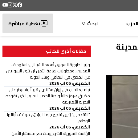
لحزب
ابحث
تغطية مباشرة
مدينة
مقالات أخرى للكاتب
وزير الخارجية السوري أسعد الشيباني: استهداف
المدنيين ومحاولات زعزعة الأمن لن تثني السوريين
عن المضي في التعافي وبناء الدولة
الخميس، 06 آب 2026
ترامب: الحرب في إيران ستنتهي قريباً ونسيطر على
مضيق هرمز حالياً ولدينا الحصار البحري الذي تقوده
البحرية الأميركية
الخميس، 06 آب 2026
"التقدمي" يُدين تفجير جرمانا ويُحيّي موقف أبنائها
الوطني
الخميس، 06 آب 2026
الرئاسة السورية: الشرع يبحث مع مستشار الأمن