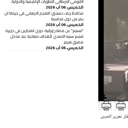
القومي البريطاني التطورات الإقليمية والدولية
الخميس، 06 آب 2026
محافظ ريف دمشق: التفجير الارهابي في جرمانا لن
يمر من دون محاسبة
الخميس، 06 آب 2026
"تسنيم" عن مصادر إيرانية: دوي انفجارين في جزيرة
قشم سببه التصدي لأهداف معادية عند مدخل
مضيق هرمز
الخميس، 06 آب 2026
T
ند ام 113 إلى مدينة بنت جبيل، وذلك في اطار تعزيز الجيش