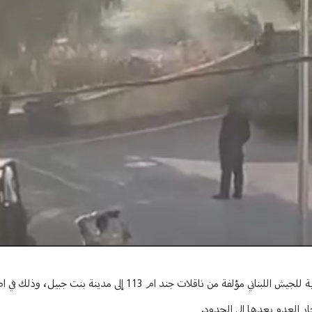
ده في المدينة
أفادت "الوكالة الوطنية للاعلام" أنه سجل بعد ظهر اليوم دخول قافلة عسكرية للجيش اللبناني مؤلفة من ناقلات ج
ار العدو بعدها الى الحدود.