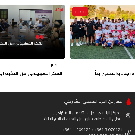
فيديو
تقرير
ء رجع.. والتحدي بدأ
الفكر الصهيوني من النكبة إلى 
تصدر عن الحزب التقدمي الاشتراكي
المركز الرئيسي للحزب التقدمي الاشتراكي
وطى المصيطبة، شارع جبل العرب، الطابق الثالث
+961 1 309123 / +961 3 070124