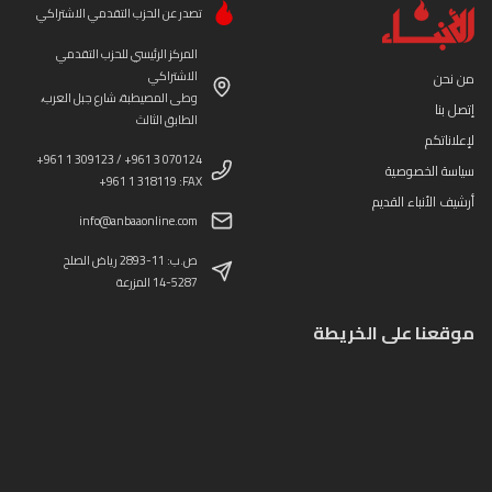
تصدر عن الحزب التقدمي الاشتراكي
المركز الرئيسي للحزب التقدمي
الاشتراكي
من نحن
وطى المصيطبة، شارع جبل العرب،
إتصل بنا
الطابق الثالث
لإعلاناتكم
+961 1 309123 / +961 3 070124
سياسة الخصوصية
+961 1 318119 :FAX
أرشيف الأنباء القديم
info@anbaaonline.com
ص.ب: 11-2893 رياض الصلح
14-5287 المزرعة
موقعنا على الخريطة