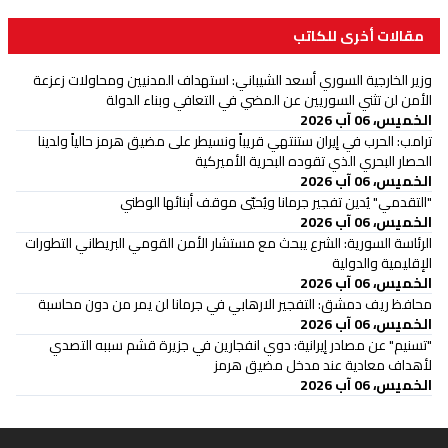
مقالات أخرى للكاتب
وزير الخارجية السوري أسعد الشيباني: استهداف المدنيين ومحاولات زعزعة
الأمن لن تثني السوريين عن المضي في التعافي وبناء الدولة
الخميس، 06 آب 2026
ترامب: الحرب في إيران ستنتهي قريباً ونسيطر على مضيق هرمز حالياً ولدينا
الحصار البحري الذي تقوده البحرية الأميركية
الخميس، 06 آب 2026
"التقدمي" يُدين تفجير جرمانا ويُحيّي موقف أبنائها الوطني
الخميس، 06 آب 2026
الرئاسة السورية: الشرع يبحث مع مستشار الأمن القومي البريطاني التطورات
الإقليمية والدولية
الخميس، 06 آب 2026
محافظ ريف دمشق: التفجير الارهابي في جرمانا لن يمر من دون محاسبة
الخميس، 06 آب 2026
"تسنيم" عن مصادر إيرانية: دوي انفجارين في جزيرة قشم سببه التصدي
لأهداف معادية عند مدخل مضيق هرمز
الخميس، 06 آب 2026