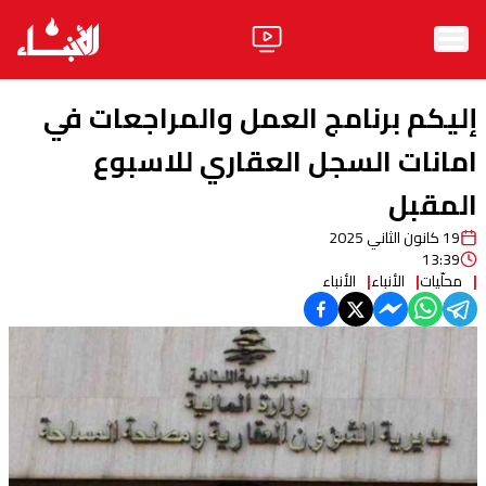
الرئيسية
إليكم برنامج العمل والمراجعات في
الأخبار
امانات السجل العقاري للاسبوع
المقبل
آراء
19 كانون الثاني 2025
فيديو
13:39
محلّيات
الأنباء
الأنباء
مواقف
وليد جنبلاط
الحزب
ابحث
ثقافة ومجتمع