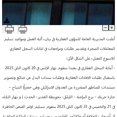
منوعات
T
إليكم برنامج العمل والمراجعات في امانات السجل العقاري للاسبوع ال
Article Content
أعلنت المديرية العامة للشؤون العقارية في بيان، آلية العمل ومواعيد تسليم
المعاملات المنجزة وتقديم طلبات ومراجعات في امانات السجل العقاري
للاسبوع المقبل، على الشكل الآتي:
- أمانة السجل العقاري في بعبدا ستقوم نهار الاثنين في 20 كانون الثاني 2025
باستقبال طلبات الافادات العقارية وطلبات سندات البدل عن ضائع وتصوير
مستندات للمناطق المتضررة من العدوان الاسرائيلي وهي حصراً( الشياح –
حارة حريك – برج البراجنة – الليلكي- تحويطة الغدير- الحدث ) و نهار الثلثاء
في 21 والخميس في 23 كانون الثاني 2025 ستقوم بتسليم اوامر القبض الجاهزة
الى أصحاب العلاقة أو وكلائهم القانونيين ، وتسليم سندات الملكية الجاهزة