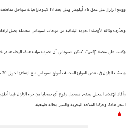
ووقع الزلزال على عمق 36 كُيلومترا وعلى بعد 18 كيلومترا قبالة سواحل مقاطعة ميازاكي في منطقة كيوشي في الساعة 21,19 (12,19 ت غ)، بحسب مركز المسح الجيولوجي الأميركي.
وحذّرت وكالة الأرصاد الجوية اليابانية من موجات تسونامي محتملة يصل ارتفاع
وكتبت على منصة "إكس"، "يمكن لتسونامي أن يضرب مرات عدة. الرجاء عدم خو
وتسبّب الزلزال في بعض الموانئ المحلية بأمواج تسونامي بلغ ارتفاعها حوالى 20 سنتيمترا ولم تخلّف أيّ أضرار، بحسب وكالة الأرصاد الجوية.
وأفاد الإعلام المحلي بعدم تسجيل وقوع أي ضحايا من جراء الزلزال فيما أظهر
البحر هادئا وحركتا الملاحة البحرية والسير بحالة طبيعية.