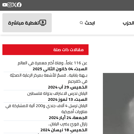
لحزب
ابحث
تغطية مباشرة
مقالات ذات صلة
عن 116 عاماً.. وفاة أكبر معمرة في العالم
السبت، 04 كانون الثاني 2025
بـهبة يابانية.. قسمٌ للأشعة بمركز الرعاية الصحيّة
في كفرحيم
الخميس، 29 آب 2024
اليابان تدرس الاعتراف بدولة فلسطين
السبت، 13 تموز 2024
اليابان ترسل 4 آلاف جندي و200 آلية للمشاركة في
مناورات أميركية
الجمعة، 24 أيار 2024
زلزال قويّ يضرب اليابان..
الخميس، 18 نيسان 2024