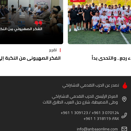
تقرير
ء رجع.. والتحدي بدأ
الفكر الصهيوني من النكبة إلى 
تصدر عن الحزب التقدمي الاشتراكي
المركز الرئيسي للحزب التقدمي الاشتراكي
وطى المصيطبة، شارع جبل العرب، الطابق الثالث
+961 1 309123 / +961 3 070124
+961 1 318119 :FAX
info@anbaaonline.com