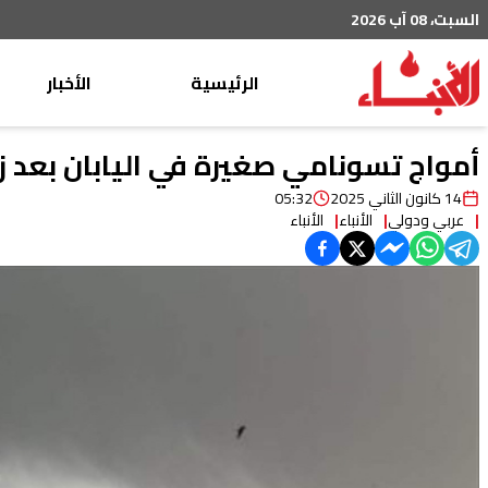
السبت، 08 آب 2026
الرئيسية
الأخبار
محليات
أمواج تسونامي صغيرة في اليابان بعد زلزال بقوة 6,8 در
عربي دولي
14 كانون الثاني 2025
05:32
عربي ودولي
الأنباء
الأنباء
إقتصاد
خاص
رياضة
من لبنان
ثقافة ومجتمع
منوعات