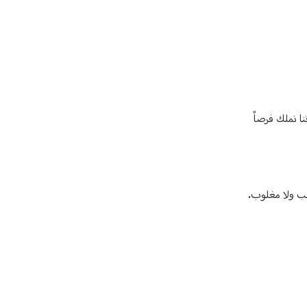
نا نملك فرصاً
الب ولا مغلوب.