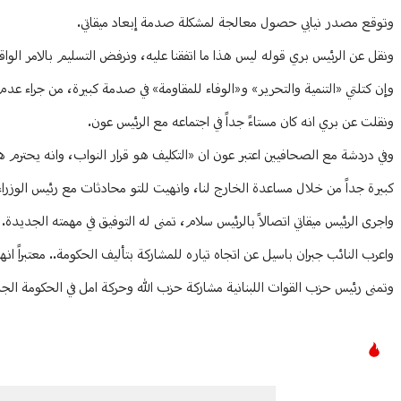
وتوقع مصدر نيابي حصول معالجة لمشكلة صدمة إبعاد ميقاتي.
ونقل عن الرئيس بري قوله ليس هذا ما اتفقنا عليه، ونرفض التسليم بالامر الواق
وإن كتلتي «التنمية والتحرير» و«الوفاء للمقاومة» في صدمة كبيرة، من جراء عدم ت
ونقلت عن بري انه كان مستاءً جداً في اجتماعه مع الرئيس عون.
وفي دردشة مع الصحافيين اعتبر عون ان «التكليف هو قرار النواب، وانه يحترم هذا
كبيرة جداً من خلال مساعدة الخارج لنا، وانهيت للتو محادثات مع رئيس الوزرا
واجرى الرئيس ميقاتي اتصالاً بالرئيس سلام، تمنى له التوفيق في مهمته الجديدة.
واعرب النائب جبران باسيل عن اتجاه تياره للمشاركة بتأليف الحكومة.. معتبراً ا
وتمنى رئيس حزب القوات اللبنانية مشاركة حزب الله وحركة امل في الحكومة الج