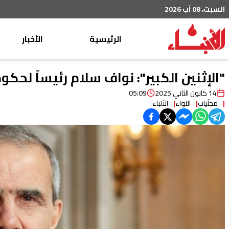
السبت، 08 آب 2026
الرئيسية
الأخبار
محليات
"الإثنين الكبير": نواف سلام رئيساً لحكو
عربي دولي
14 كانون الثاني 2025
05:09
محلّيات
اللواء
الأنباء
إقتصاد
خاص
رياضة
من لبنان
ثقافة ومجتمع
منوعات