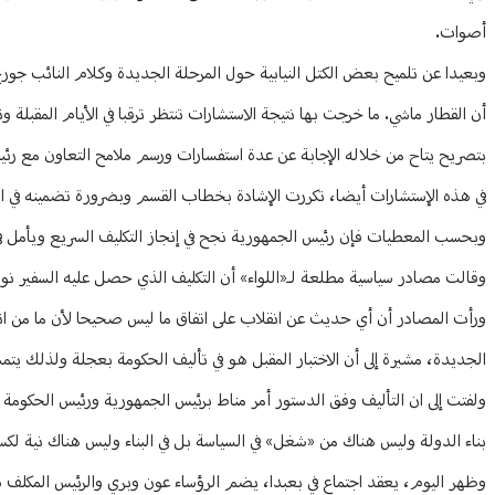
أصوات.
وبعيدا عن تلميح بعض الكتل النيابية حول المرحلة الجديدة وكلام النائب جورج
أن القطار ماشي. ما خرجت بها نتيجة الاستشارات تنتظر ترقبا في الأيام المقبل
بتصريح يتاح من خلاله الإجابة عن عدة استفسارات ورسم ملامح التعاون مع رئ
في هذه الإستشارات أيضا، تكررت الإشادة بخطاب القسم وبضرورة تضمينه في الب
وبحسب المعطيات فإن رئيس الجمهورية نجح في إنجاز التكليف السريع ويأمل في 
وقالت مصادر سياسية مطلعة لـ«اللواء» أن التكليف الذي حصل عليه السفير نو
ورأت المصادر أن أي حديث عن انقلاب على اتفاق ما ليس صحيحا لأن ما من ات
الجديدة، مشيرة إلى أن الاختبار المقبل هو في تأليف الحكومة بعجلة ولذلك يتم
ولفتت إلى ان التأليف وفق الدستور أمر مناط برئيس الجمهورية ورئيس الحكومة 
بناء الدولة وليس هناك من «شغل» في السياسة بل في البناء وليس هناك نية لكس
وظهر اليوم، يعقد اجتماع في بعبدا، يضم الرؤساء عون وبري والرئيس المكلف سلام