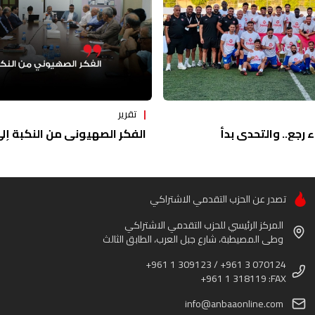
تقرير
ء رجع.. والتحدي بدأ
الفكر الصهيوني من النكبة إلى 
تصدر عن الحزب التقدمي الاشتراكي
المركز الرئيسي للحزب التقدمي الاشتراكي
وطى المصيطبة، شارع جبل العرب، الطابق الثالث
+961 1 309123 / +961 3 070124
+961 1 318119 :FAX
info@anbaaonline.com