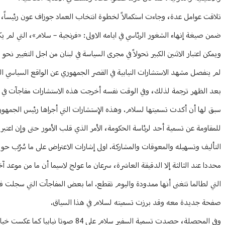
تلاقت عوامل عدة، وجاءت استكمالاً لخطوة انتخاب العماد جوزاف عون رئيساً، و
ضمن صيغة إنهاء الشغور الرئاسي في ايامه الاولى: «فرنجية – سلام»، التي لم يك
ويمكن اعتبار الاثنين الكبير تحولاً في مجرى السياسة في لبنان من اجل التغيير نح
لم ينفصل مشهد الاستشارات النيابية في القصر الجمهوري عن الواقع السياسي الج
بعد الظهر ترجمة لذلك، وفي الوقت نفسه أخرجت هذه الاستشارات مفاجآت في تر
سبق لها أن أكدت تسميتها لسلام. وهذه الإستشارات التي أجراها رئيس الجمهورية ا
للمقاومة عن تسمية أحد لرئاسة الحكومة، الأمر الذي قلب الأمور حتى وإن اعتب
التأليف وتسهيله والمعوقات والمشاركة. اولى إشارات الاعتراض على ما سُرِّ
محددا عند الثالثة إلا الدقيقة العاشرة، سرعان ما عولج لاسيما أن ما من موعد آ
التي لطالما تتغنى أنها ممدودة واليوم تقطع. اما بعض المفاجآت التي سجلت فت
صفحة جديدة معه وقد برزت تسميته لسلام في هذا السياق.
وفي المحصلة، حصدت تسمية السفير سل