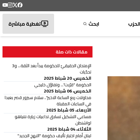
لحزب
ابحث
تغطية مباشرة
مقالات ذات صلة
الإمتحان الحقيقيّ للحكومة يبدأ بعد الثقة... و3
تحدّيات
الخميس، 20 شباط 2025
الحكومة "قرّبت"... وتفاؤل خليجي
الخميس، 06 شباط 2025
محاولات ربع الساعة الاخير".. سلام سيزور قصر بعبدا
في الساعات المقبلة
الأربعاء، 05 شباط 2025
مساعي التشكيل تسابق تداعيات زيارة نتنياهو
لواشنطن
الثلاثاء، 04 شباط 2025
لبنان أمام اختبار تأليف حكومة "النهج الجديد"