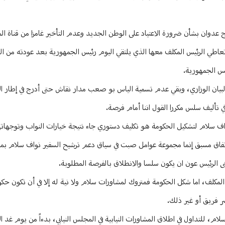
 عدوان بشأن ضرورة الاعتياد على الوطن الجديد وعدم التأخير غامزا من قناة الم
ة وتعاطي الرئيس المكلف معها الذي يلتقي اليوم رئيس الجمهورية بعد عودته من ا
يس الجمهورية.
يان الوزاري، وبقي عدم تسمية الياس بو صعب مدار نقاش حتى أدرج في إطار الإ
تأليف سلس مكررا القول اننا أمام فرصة.
اف سلام لتشكيل الحكومة هو تكليف دستوري جاء نتيجة خيارات النواب وتوجهات
فاق مسبق إنما مجموعة عوامل صبت في سياق دعم ترشيح السفير نواف سلام بما 
نى الرئيس عون ان يكون سلسا والانطلاق بالفرصة المطلوبة.
المكلف، اما شكل الحكومة فمتروك لمشاورات سلام ولا نية له إلا في أن تكون ح
ر فريق أو غير ذلك.
، للتداول في اطلاق المشاورات النيابية في المجلس النيابي، بدءاً من يوم غد الا