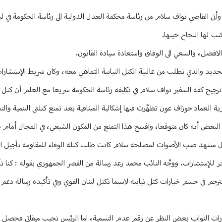
أتى القاضي نواف سلام من رئاسة محكمة العدل الدولية الى رئاسة الحكومة في لب
تب لها النجاح حينها.
و الافضل، والسعي الى الوفاق واستعادة سيادة القانون.
ديد والذي تطلب من غالبية الكتل النيابية التماهي معه، وكان شريط الإستشارات 
جيح كفة السفير نواف سلام في تكليفه رئاسة الحكومة سريعا مع العلم أن كتل 
لعماد جوزاف عون تظهَّرت فيها إشكالية الميثاقية بعد تمنع كتلتي التنمية والتح
ر البعض أنه كان متوقعا، وافسح هذا التمنع من المكون الشيعي، في المجال أمام
ب حول مشهد صب الأصوات لمصلحة سلام كانت طلب كتلة الوفاء للمقاومة تأجيل ال
خر للإستشارات. ووجَّه النائب محمد رعد رسالة من القصر الجمهوري بقوله : كنا نأم
رجم في حسم خيارات كتل نيابية لاسيما تكتل لبنان القوي وفي تأكيده رسالة دعم 
ام على 84 صوتا نيابيا كما عكست خيارات النواب بغض النظر عن رقم عدم التسمية، اما الرئيس نجيب ميقاتي ف