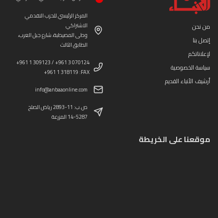
المركز الرئيسي للحزب التقدمي
الاشتراكي
من نحن
وطى المصيطبة، شارع جبل العرب،
إتصل بنا
الطابق الثالث
لإعلاناتكم
+961 1 309123 / +961 3 070124
سياسة الخصوصية
+961 1 318119 :FAX
أرشيف الأنباء القديم
info@anbaaonline.com
ص.ب: 11-2893 رياض الصلح
14-5287 المزرعة
موقعنا على الخريطة