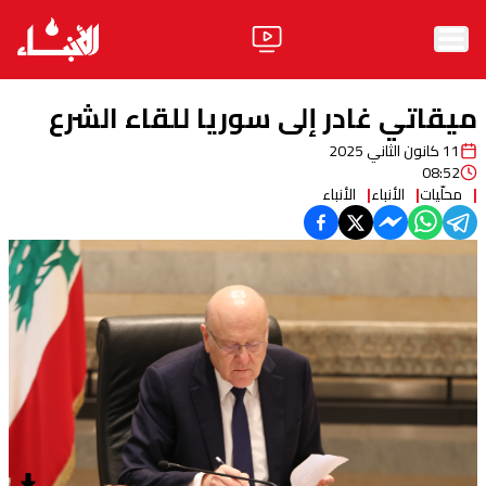
الرئيسية
ميقاتي غادر إلى سوريا للقاء الشرع
الأخبار
11 كانون الثاني 2025
08:52
آراء
محلّيات
الأنباء
الأنباء
فيديو
مواقف
وليد جنبلاط
الحزب
ابحث
ثقافة ومجتمع