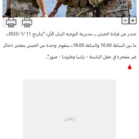
منوعات
T
الجيش: تفجير ذخائر غير منفجرة في اليابسة وطيردبا
Article Content
صدر عن قيادة الجيش ـــ مديرية التوجيه البيان الآتي: "بتاريخ 11 /1 /2025،
ما بين الساعة 10.00 والساعة 18.00، ستقوم وحدة من الجيش بتفجير ذخائر
غير منفجرة في حقل اليابسة – راشيا وطيردبا - صور".
إعلان