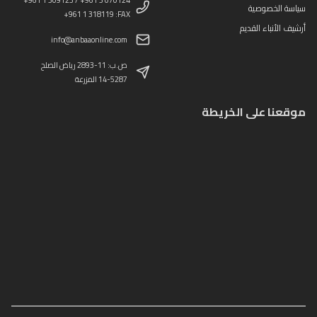
+961 1 309123 / +961 3 070124
سياسة الخصوصية
+961 1 318119 :FAX
أرشيف الأنباء القديم
info@anbaaonline.com
ص.ب: 11-2893 رياض الصلح
14-5287 المزرعة
موقعنا على الخريطة