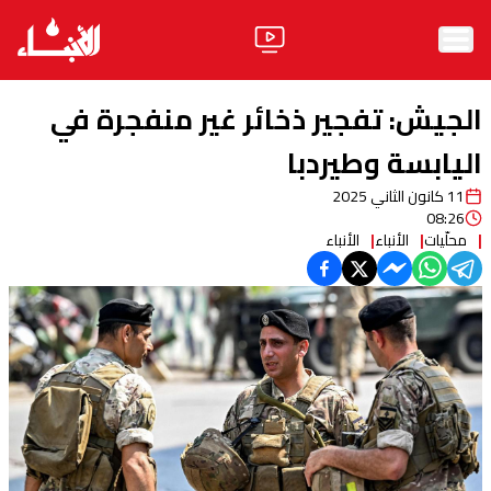
الرئيسية
الجيش: تفجير ذخائر غير منفجرة في
الأخبار
اليابسة وطيردبا
11 كانون الثاني 2025
آراء
08:26
محلّيات
الأنباء
الأنباء
فيديو
مواقف
وليد جنبلاط
الحزب
ابحث
ثقافة ومجتمع