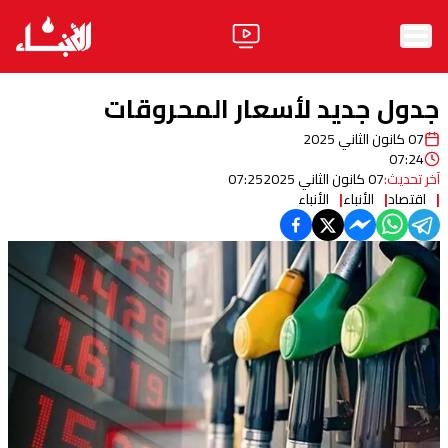
الرئيسية
جدول جديد لأسعار المحروقات
الأخبار
07 كانون الثاني 2025
07:24
آراء
آخر تحديث:
07 كانون الثاني 2025
07:25
اقتصاد
الأنباء
الأنباء
فيديو
مواقف
وليد جنبلاط
الحزب
ابحث
ثقافة ومجتمع