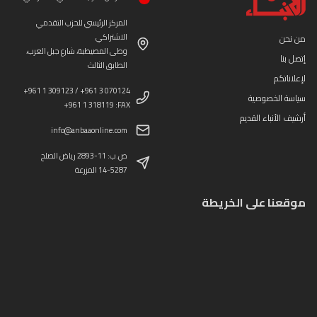
المركز الرئيسي للحزب التقدمي
الاشتراكي
من نحن
وطى المصيطبة، شارع جبل العرب،
إتصل بنا
الطابق الثالث
لإعلاناتكم
+961 1 309123 / +961 3 070124
سياسة الخصوصية
+961 1 318119 :FAX
أرشيف الأنباء القديم
info@anbaaonline.com
ص.ب: 11-2893 رياض الصلح
14-5287 المزرعة
موقعنا على الخريطة