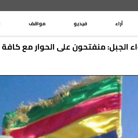
آراء
فيديو
مواقف
ا
موقف
وليد جنبلاط
اء الجبل: منفتحون على الحوار مع كافة 
الأنباء
تيمور جنبلاط
كتّاب
الأنباء
التقدّمي
منبر
مختارات
صحافة
أجنبية
بريد
القرّاء