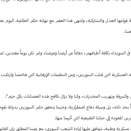
وامها العدل والتشاركية، وانتهى هذا العقم مع نهاية حكم الطاغية. اليوم نقف
بنا.
في السويداء بكافة أطيافهم، دفاعاً عن أرضنا وعرضنا، ولم نكن يوماً معتدين. ل
العسكرية التي قتلت السوريين، ومن التنظيمات الإرهابية التي هاجمتنا وارتكبت
تل والسرقة وتهريب المخدرات، وكنا ولا نزال نكافح هذه العصابات بكل حزم".
فاً بحد ذاته، بل وسيلة دفاع اضطرارية. وحينما يتحقق حلم السوريين بدولة تقوم
 للعودة إلى حياتنا الطبيعية التي حُرمنا منها.
عسكرية وطنية، تتوافق عليها إرادة الشعب السوري، مع يقيننا المطلق بإن القان