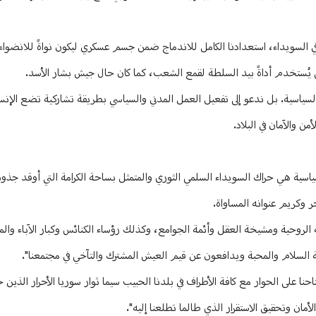
 في السويداء، استعدادنا الكامل للاندماج ضمن جسم عسكري ليكون نواةً للانض
ستخدم أداةً بيد السلطة لقمع الشعب، كما كان حال جيش بشار الأسد.
 السياسية. بل ندعو إلى تفعيل العمل المدني والسياسي بطريقة تشاركية تضع الإنس
من والآمان في البلاد.
سية هي حراك السويداء السلمي الثوري والمتمثل بساحة الكرامة التي أوقد جذوت
 وكريم عنوانه المساواة.
اسة الروحية ومشيخة العقل وأئمة الجوامع، وكذلك رؤساء الكنائس وكبار الآباء وال
الة السلام والمحبة ويدافعون عن قيم العيش المشترك والتآخي في مجتمعنا".
حنا على الحوار مع كافة الأطراف في بلدنا الحبيب سيما ثوار سوريا الأحرار الذين حم
أمان وتحقيق الاستقرار الذي طالما تطلعنا إليه".