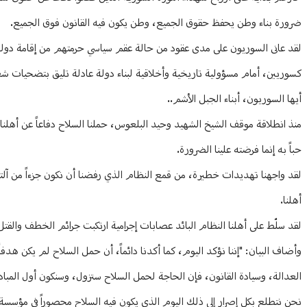
ضرورة بناء وطن يحفظ حقوق الجميع، وطن يكون فيه القانون فوق الجميع.
لقد عانى السوريون على مدى عقود من حالة عقم سياسي حرمتهم من إقامة دولة ق
كسوريين، أمام مسؤولية تاريخية وأخلاقية لبناء دولة عادلة تليق بتضحيات شع
أيها السوريون، أبناء الجبل الأشم..
منذ انطلاقة موقف الشيخ الشهيد وحيد البلعوس، حملنا السلاح دفاعاً عن أهلنا 
حباً به إنما فرضته علينا الضرورة.
لقد واجهنا تهديدات خطيرة، من قمع النظام الذي رفضنا أن نكون جزءاً من آلته 
أهلنا.
لقد سلّط على أهلنا النظام البائد عصابات إجرامية ارتكبت جرائم الخطف والق
وأضاف البيان: "إننا نؤكد اليوم، كما أكدنا دائماً، أن حمل السلاح لم يكن هد
العدالة، وسيادة القانون، فإن الحاجة لحمل السلاح ستزول، وسنكون أول المبادرين
نحن نتطلع بكل إصرار إلى ذلك اليوم الذي يكون فيه السلاح محصوراً في مؤسسة 