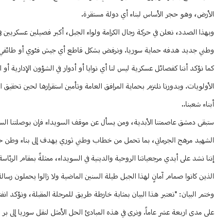
الأرض، وهو حجر الأساس لبناء أي دولة مستقرة.
وبهذا الصدد، نعلن في حركة رجال الكرامة ولواء الجبل، أكبر فصيلين عسكريين
وطني جديد هدفه حماية سوريا. ونرفض بشكل قاطع أي جيش فئوي أو طائفي يُ
كما نؤكد أننا كفصائل عسكرية ليس لنا أي نوايا أو أدوار في الشؤون الإدارية أو
الأولويات. وبدورنا نلتزم بحماية المرافق العامة وتأمين استقرارها لحين تحقيق الأ
أبناء شعبنا..
ستبقى دمشق عاصمتنا الأبدية، ومن يسأل عن موقف السويداء فإن بوصلتنا السيا
الشهيد مرهج الجرماني، بما تحمل من خطاب وطني ثوري يهدف إلى بناء وطن حر
إننا نشد على أيدي مرجعياتنا الروحية والدينية في السويداء، ممثلةً بمقام الرئ
الذين كانوا صمام آمانٍ لهذا الجبل طيلة السنين الماضية ولا زالوا يحملون رس
وختم البيان: "نعتبر هذا البيان بمثابة خارطة طريق للمرحلة المقبلة، ونؤكد انفتا
على مدى اربعة عشر عاماً. ونرى في هذه المبادئ الحل الأمثل لنقل سوريا إلى بر ال