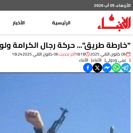
الأربعاء، 05 آب 2026
الرئيسية
الأخبار
محليات
"خارطة طريق"... حركة رجال الكرامة ولو
عربي دولي
06 كانون الثاني 2025
18:18
آخر تحديث:
06 كانون الثاني 2025
18:24
عربي ودولي
الأنباء
الأنباء
إقتصاد
خاص
رياضة
من لبنان
ثقافة ومجتمع
منوعات