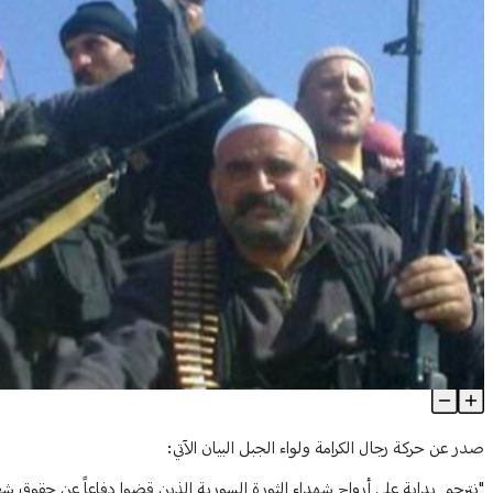
"خارطة طريق"... حركة رجال الكرامة ولواء الجبل: منفتحون على الحوار
Article Content
صدر عن حركة رجال الكرامة ولواء الجبل البيان الآتي:
"نترحم بداية على أرواح شهداء الثورة السورية الذين قضوا دفاعاً عن حقوق ش