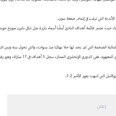
ز الأندية التي ترغب في إتمام صفقة سون.
، حيث تضم قائمة أهداف النادي أيضًا أسماء بارزة مثل ثنائي بايرن ميونخ جوش
الية الضخمة التي لم يجد لها حلا نهائيا منذ سنوات، والتي تحول بينه وبين الت
ورغم مكانته كقائد لتوتنهام، إلا أن أداء سون هذا الموسم لم يكن على المستوى ال
 التي انتهت بفوز الأخير 2-1.
إعلان