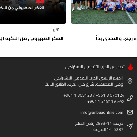
تقرير
ء رجع.. والتحدي بدأ
الفكر الصهيوني من النكبة إلى 
تصدر عن الحزب التقدمي الاشتراكي
المركز الرئيسي للحزب التقدمي الاشتراكي
وطى المصيطبة، شارع جبل العرب، الطابق الثالث
+961 1 309123 / +961 3 070124
+961 1 318119 :FAX
info@anbaaonline.com
ص.ب: 11-2893 رياض الصلح
14-5287 المزرعة