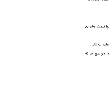
وا كيميش وليروي
عاقدات الكبرى.
معهود. ففي الدوري الإنجليزي الممتاز، سجل 5 أهداف في 17 مباراة، وهو رقم متواضع مقارنة