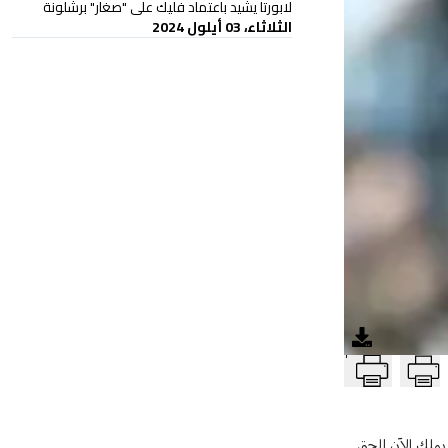
لابورتا يشيد باعتماد فليك على "صغار" برشلونة
الثلاثاء، 03 أيلول 2024
T
إن سون يملك الآن الحق