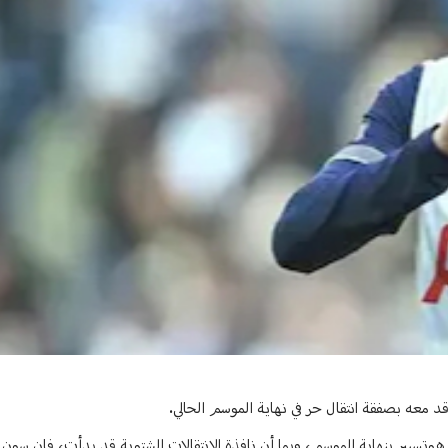
قد معه بصفقة انتقال حر في نهاية الموسم الحالي.
البالغ من العمر 32 عامًا، مع نادي توتنهام هوتسبير بنهاية الموسم، وبما أن نافذة الانتقالات الشتوية قد بدأت، ف