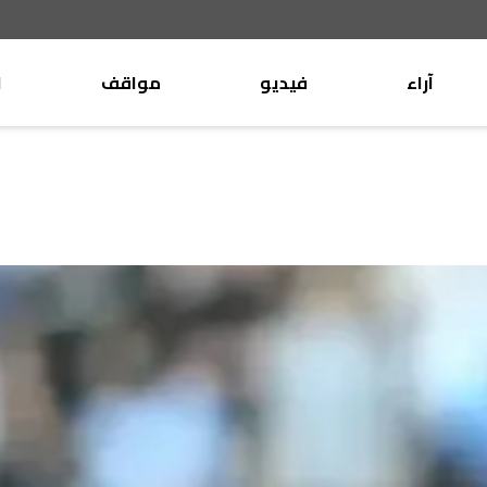
آراء
فيديو
مواقف
ا
موقف
وليد جنبلاط
الأنباء
تيمور جنبلاط
كتّاب
الأنباء
التقدّمي
منبر
مختارات
صحافة
أجنبية
بريد
القرّاء