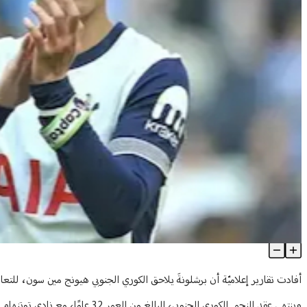
سون ينضم لصفقات إنقاذ برشلونة
Article Content
أفادت تقارير إعلاميّة أن برشلونةَ يلاحق الكوري الجنوبي هيونج مين سون، للتعا
وينتهي عقد النجم الكوري الجنوبي، 