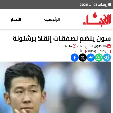
الأربعاء، 05 آب 2026
الرئيسية
الأخبار
محليات
سون ينضم لصفقات إنقاذ برشلونة
عربي دولي
06 كانون الثاني 2025
07:14
رياضة
وكالات
الأنباء
إقتصاد
خاص
رياضة
من لبنان
ثقافة ومجتمع
منوعات