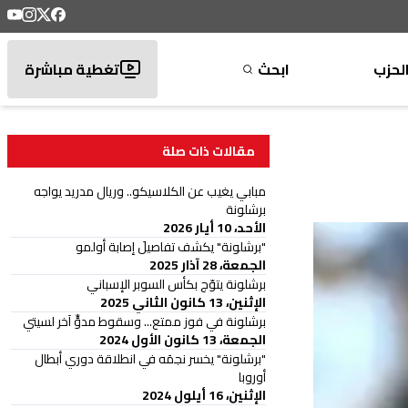
لحزب
ابحث
تغطية مباشرة
مقالات ذات صلة
مبابي يغيب عن الكلاسيكو.. وريال مدريد يواجه
برشلونة
الأحد، 10 أيار 2026
"برشلونة" يكشف تفاصيلَ إصابة أولمو
الجمعة، 28 آذار 2025
برشلونة يتوّج بكأس السوبر الإسباني
الإثنين، 13 كانون الثاني 2025
برشلونة في فوز ممتع... وسقوط مدوٍّ آخر لسيتي
الجمعة، 13 كانون الأول 2024
"برشلونة" يخسر نجمَه في انطلاقة دوري أبطال
أوروبا
الإثنين، 16 أيلول 2024