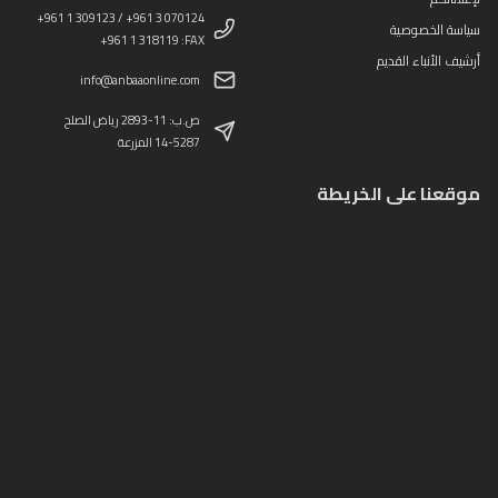
+961 1 309123 / +961 3 070124
سياسة الخصوصية
+961 1 318119 :FAX
أرشيف الأنباء القديم
info@anbaaonline.com
ص.ب: 11-2893 رياض الصلح
14-5287 المزرعة
موقعنا على الخريطة