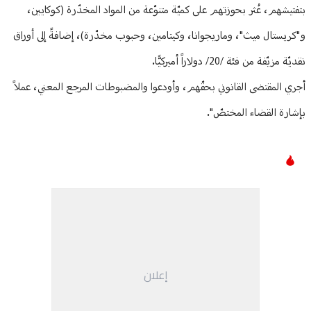
بتفتيشهم، عُثر بحوزتهم على كميّة متنوّعة من المواد المخدّرة (كوكايين،
و"كريستال ميث"، وماريجوانا، وكيتامين، وحبوب مخدّرة)، إضافةً إلى أوراق
نقديّة مزيّفة من فئة /20/ دولاراً أميركيًّا.
أجري المقتضى القانوني بحقّهم، وأودعوا والمضبوطات المرجع المعني، عملاً
بإشارة القضاء المختصّ".
إعلان