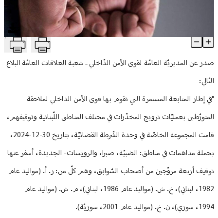
منوعات
T
توقيف 4 مروجي مخدّرات.. وهذا ما عُثر عليه بحوزتهم
Article Content
صدر عن المديريّة العامّة لقوى الأمن الدّاخلي ـ شعبة العلاقات العامّة البلاغ
التّالي:
"في إطار المتابعة المستمرة التي تقوم بها قوى الأمن الداخلي لملاحقة
المتورّطين بعمليّات ترويج المخدّرات في مختلف المناطق اللّبنانية وتوقيفهم،
‏قامت المجموعة الخاصّة في وحدة الشّرطة القضائيّة، بتاريخ 30-12-2024،
بحملة مداهمات في مناطق: الضبيّة، صبرا، والرويسات- الجديدة، أسفر عنها
توقيف أربعة مروّجين من أصحاب السّوابق، وهم كلّ من: ر. أ. (مواليد عام
1982، لبناني)، خ. ش. (مواليد عام 1986، لبناني)، م. ش. (مواليد عام
1994، سوري)، ن. خ. (مواليد عام 2001، سوريّة).