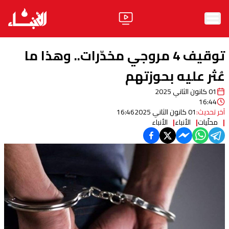
الرئيسية
توقيف 4 مروجي مخدّرات.. وهذا ما
الأخبار
عُثر عليه بحوزتهم
01 كانون الثاني 2025
آراء
16:44
آخر تحديث:
01 كانون الثاني 2025
16:46
فيديو
محلّيات
الأنباء
الأنباء
مواقف
وليد جنبلاط
الحزب
ابحث
ثقافة ومجتمع