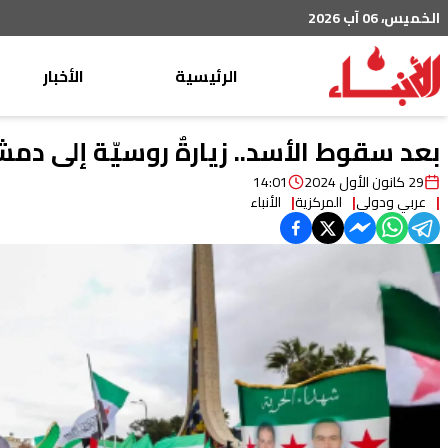
الخميس، 06 آب 2026
الرئيسية
الأخبار
محليات
بعد سقوط الأسد.. زيارةٌ روسيّة إلى دم
عربي دولي
29 كانون الأول 2024
14:01
عربي ودولي
المركزية
الأنباء
إقتصاد
خاص
رياضة
من لبنان
ثقافة ومجتمع
منوعات