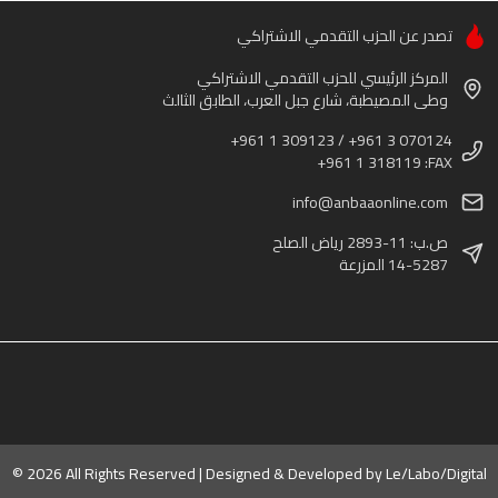
تصدر عن الحزب التقدمي الاشتراكي
المركز الرئيسي للحزب التقدمي الاشتراكي
وطى المصيطبة، شارع جبل العرب، الطابق الثالث
+961 1 309123 / +961 3 070124
+961 1 318119 :FAX
info@anbaaonline.com
ص.ب: 11-2893 رياض الصلح
14-5287 المزرعة
© 2026 All Rights Reserved | Designed & Developed by
Le/Labo/Digital