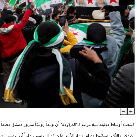
بعد سقوط الأسد.. زيارةٌ روسيّة إلى دمشق
Article Content
كشفت أوساط دبلوماسية غربية لـ"المركزية" أن وفداً روسيّاً سيزور دمشق بعيداً
الانقلاب الأخير وسقوط نظام بشار الأسد ولجوئه إلى روسيا، علماً أن لروسي