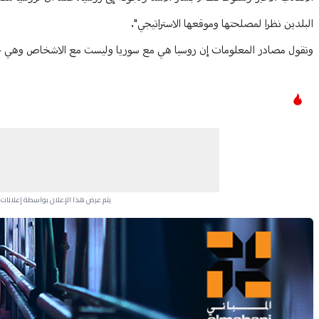
البلدين نظرا لمصلحتها وموقعها الاستراتيجي".
وتقول مصادر المعلومات إن روسيا هي مع سوريا وليست مع الاشخاص وهي حر
يتم عرض هذا الإعلان بواسطة إعلانات Google، ولا يتحكم موقعنا في الإعلانات التي تظهر لكل مستخدم.
Advertisement Section