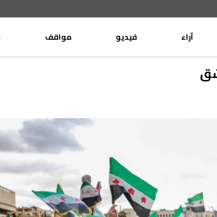
آراء
فيديو
مواقف
ا
موقف
وليد جنبلاط
شق
الأنباء
تيمور جنبلاط
كتّاب
الأنباء
التقدّمي
منبر
مختارات
صحافة
أجنبية
بريد
القرّاء