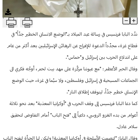
منوعات
T
البابا فرنسيس في رسالة الميلاد: الوضع الإنساني خطر جدّاً في غزة
Article Content
ندّد البابا فرنسيس في رسالة عيد الميلاد بـ"الوضع الانساني الخطير جدّاً" في
قطاع غزة، مجدّداً الدعوة للإفراج عن الرهائن الإسرائيليين بعد أكثر من عام
على اندلاع الحرب بين إسرائيل و"حماس".
وقال الحبر الأعظم: "مع عيوننا مركّزة على مهد بيت لحم، أوجّه فكري الى
الجماعات المسيحية في إسرائيل وفلسطين، ولا سيّما في غزة، حيث الوضع
الإنساني خطير جدّاً. ليتوقف إطلاق النار".
كما دعا البابا فرنسيس إلى وقف الحرب في "أوكرانيا المعذبة" بعد نحو ثلاثة
أعوام من بدء الغزو الروسي، داعياً إلى "فتح الباب" أمام التفاوض لتحقيق
سلام عادل.
وقال البابا: "لتصمت الأسلحة في أوكرانيا المعذبة! وليكن لنا الجرأة لنفتح الباب