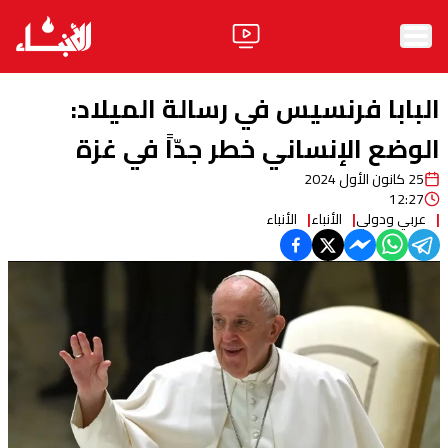
الرئيسية
البابا فرنسيس في رسالة الميلاد:
الأخبار
الوضع الإنساني خطر جدّاً في غزة
25 كانون الأول 2024
آراء
12:27
عربي ودولي
الأنباء
الأنباء
فيديو
مواقف
وليد جنبلاط
الحزب
ابحث
ثقافة ومجتمع