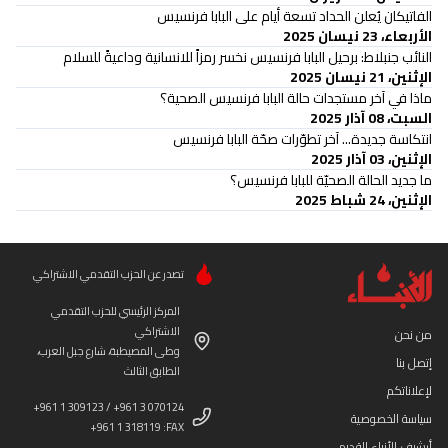
الفاتيكان يُعلن الحداد تسعة أيام على البابا فرنسيس
الأربعاء، 23 نيسان 2025
النائب جنبلاط: برحيل البابا فرنسيس نخسر رمزاً للانسانية وداعيةً للسلام
الإثنين، 21 نيسان 2025
ماذا في آخر مستجدات حالة البابا فرنسيس الصحية؟
السبت، 08 آذار 2025
انتكاسة جديدة... آخر تطوّرات صحّة البابا فرنسيس
الإثنين، 03 آذار 2025
ما جديد الحالة الصحيّة للبابا فرنسيس؟
الإثنين، 24 شباط 2025
تصدر عن الحزب التقدمي الاشتراكي
المركز الرئيسي للحزب التقدمي
الاشتراكي
من نحن
وطى المصيطبة، شارع جبل العرب،
إتصل بنا
الطابق الثالث
لإعلاناتكم
+961 1 309123 / +961 3 070124
سياسة الخصوصية
+961 1 318119 :FAX
أرشيف الأنباء القديم