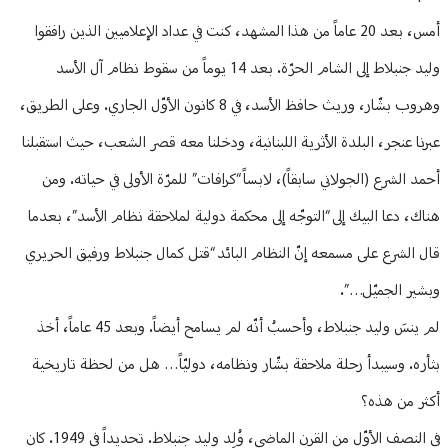
أمس، بعد 20 عاماً من هذا المشهد، كنت في عداد الإعلاميين الذين رافقوا
وليد جنبلاط إلى الشام الحرّة. بعد 14 يوماً من سقوط نظام آل الأسد
وهروب بشّار، وريث حافظ الأسد، في 8 كانون الأوّل الجاري. وعلى الطريق،
عبرنا عنجر، البلدة الأثرية اللبنانية، ودخلنا معه قصر الشعب، حيث استقبلنا
أحمد الشرع (الجولاني سابقاً)، لابساً “كرافات” للمرّة الأولى في حياته. ومن
هناك، دعا البيك إلى “التوجّه إلى محكمة دولية لملاحقة نظام الأسد”، بعدما
قال الشرع على مسمعه إنّ النظام البائد “قتل كمال جنبلاط ورفيق الحريري
وبشير الجميّل…”.
لم ينسَ وليد جنبلاط، وأحسبُ أنّه لم يسامح أيضاً. وبعد 45 عاماً، أخذ
بثأره. وسيبدأ رحلة ملاحقة بشّار ونظامه، دوليّاً… هل من لحظة تاريخية
أكثر من هذه؟
في النصف الأوّل من القرن الماضي، وُلِد وليد جنبلاط. تحديداً في 1949. كان