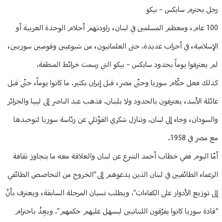
رجل يحترم سايكس – بيكو
100 عام، ومعظم المسلمين في لبنان، راودتهم أحلام الوحدة العربية أو
الإسلامية، في أحزاب عديدة. حتى العلمانيون، من شيوعيين وقوميين سوريين،
لم يعترفوا يوماً بحدود سايكس – بيكو التي رسمت خرائط المنطقة.
كذلك فعل حكّام سوريا وحتّى مصر، قبل إيران بكثير. ما كانوا يوماً، حتّى قبل
عائلة الأسد، يعترفون بالحدود ولا بلبنان. فذهب عبد الناصر إلى ليبيا والجزائر
والسودان، وجاء إلى لبنان. وتنازل شكري القوّتلي عن رئاسة سوريا لتوحيدها
مع مصر في 1958.
أمّا اليوم ففي خطاب أحمد الشرع عن لبنان والعلاقة معه ما يتجاوز ثقافة
الزعماء الطائفيين في لبنان الذين يدعوهم إلى “الخروج من التحاصص الطائفي
إلى توزيع الأدوار على الكفاءات”. ويطلب نسيان المرحلة السابقة، ويعترف بأنّ
“قادة سوريا كانوا يفرّقون اللبنانيين ليسهل عليهم حكمهم”. ويعِدُ باحترام