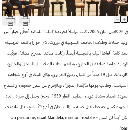
منوعات
T
جنبلاط والشّرع: رفيقا سلاح… منذ 100 عام
Article Content
في 26 كانون الثاني 2005، كنت مراسلاً لجريدة “البلد” اللبنانية أغطّي حواراً بين
وليد جنبلاط وطلّاب الجامعة اليسوعية في بيروت. كان حواراً باللغة الفرنسية،
بعد كلمة ألقاها البيك بالفرنسية أيضاً. وكانت مقاعد المسرح ممتلئة. فركّبت
الإدارة شاشة عملاقة في الخارج، وتابعها مئات الطلاب في الداخل والخارج.
كان ذلك قبل 19 يوماً من اغتيال رفيق الحريري. وكان البيك في أوج شجاعته
السياسية. وطالب يومها بـ”إقفال عنجر”، وبالإفراج عن سمير جعجع، والسماح
بعودة العماد ميشال عون، وتطبيق القرار 1559. وحين وصل إلى سيرة والده
الشهيد كمال جنبلاط، قال جملة ما زالت تطنّ في أذنيّ: “نُسامح، قال مانديلا،
لكن أبداً لن ننسى – On pardonne, disait Mandela, mais on n’oublie
pas“.