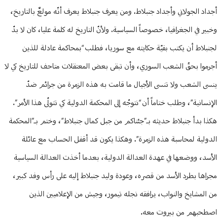
أجداد الجولاني وأجداد جنبلاط. ومن يعرف جنبلاط يعرف أنّه مولعٌ بالتاريخ،
وخبير في الجغرافيا، خصوصاً السياسية. ولأنّ التاريخ له كلمة عليا، كان لا بدّ
لجنبلاط أن يكتب بقيّة حكايته مع سوريا، فطلب “بمحاكمة عادلة للذين
أجرموا بحقّ الشعب السوري، وأن تبقى بعض المعتقلات متاحف للتاريخ كي لا
ينسى الشعب ولا تنسى الأجيال ما قامت به هذه الزمرة من جرائم ضدّ
الإنسانية”، وطلب ختاماً أن “نتوجّه إلى المحكمة الدولية كي تتولّى هذا الأمر”.
هكذا بدأ جنبلاط حديثه بـ”جئناكم من جبل كمال جنبلاط”، وختم بـ”المحكمة
الدولية لمحاسبة هذه الزمرة”. وهكذا يكون قد أقفل الحساب مع عائلة
الأسد، ووضعها في عهدة العدالة الدولية، بعدما أخذت العدالة السياسية
مجراها بطرد الأسد من قصره، وعودة وليد جنبلاط إليه على رأس وفد كبير،
من المشايخ والنواب، يرافقه نجله تيمور، وجيش من الإعلاميين الذين
اصطحبهم من بيروت معه.