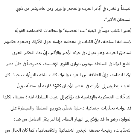
المبتدأ والخبر، في أيّام العرب والعجم والبربر ومن عاصرهم من ذوي
السلطان الأكبر”.
يُعتبر الكتاب درساً في كيفية “بناء العصبية” والتحالفات الاجتماعية القويّة
لاستدامة السلطة، لأنّ الكتاب في معظمه دراسة حول الأتراك وصعود حكمهم
لمناطق العرب. وهو يقول، في جزئه الأخير والأكبر، إنّ بقاء الحكم العربي
التابع لتركيا في السلطة مرهون بتوازن القوى الإقليمية، خصوصاً في ظلّ دعم
تركيا لنظامه، وإنّ العلاقة بين العرب والترك كانت مليئة بالتوتّرات، حيث كان
العرب ينظرون إلى الأتراك في بعض الأحيان كقوّة غازية أو محتلّة، وإنّ
التدخّلات العسكرية والإقليمية قد تؤدّي إلى تثبيت السلطة لفترة معينة، لكنّها
قد تواجه تحدّيات اجتماعية داخلية تتعلّق بتوزيع السلطة والسيطرة على
الموارد، وهو ما قد يؤدّي إلى انهيار النظام إذا لم يتمّ التعامل مع هذه
التحدّيات، ونتيجة ضعف الجذور الاجتماعية والاقتصادية، كما كان الحال مع