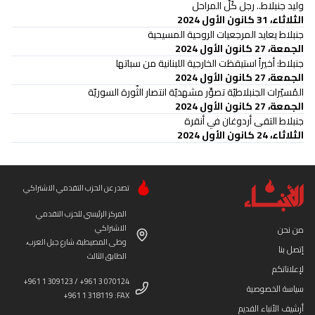
وليد جنبلاط.. رجل كُلّ المراحل
الثلاثاء، 31 كانون الأول 2024
جنبلاط يعايد المرجعيات الروحية المسيحية
الجمعة، 27 كانون الأول 2024
جنبلاط: أخيراً استيقظت الخارجية اللبنانية من سباتها
الجمعة، 27 كانون الأول 2024
المُسيّرات الجنبلاطيّة تصوِّر مشهديّة انتصار الثّورة السوريّة
الجمعة، 27 كانون الأول 2024
جنبلاط التقى أردوغان في أنقرة
الثلاثاء، 24 كانون الأول 2024
تصدر عن الحزب التقدمي الاشتراكي
المركز الرئيسي للحزب التقدمي
الاشتراكي
من نحن
وطى المصيطبة، شارع جبل العرب،
إتصل بنا
الطابق الثالث
لإعلاناتكم
+961 1 309123 / +961 3 070124
سياسة الخصوصية
+961 1 318119 :FAX
أرشيف الأنباء القديم