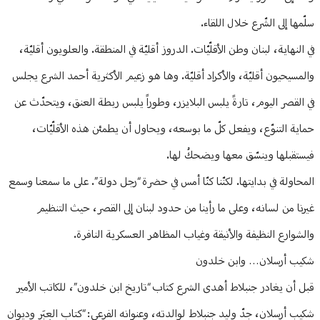
سلّمها إلى الشّرع خلال اللقاء.
في النهاية، لبنان وطن الأقلّيّات. الدروز أقليّة في المنطقة. والعلويون أقليّة،
والمسيحيون أقليّة، والأكراد أقليّة. وها هو زعيم الأكثرية أحمد الشرع يجلس
في القصر اليوم، تارةً يلبس البلايزر، وطوراً يلبس ربطة العنق، ويتحدّث عن
حماية التنوّع، ويفعل كلّ ما بوسعه، ويحاول أن يطمئن هذه الأقلّيّات،
فيستقبلها وينسّق معها ويضحكُ لها.
المحاولة في بدايتها. لكنّنا كنّا أمس في حضرة “رجل دولة”. على ما سمعنا وسمع
غيرنا من لسانه، وعلى ما رأينا من حدود لبنان إلى القصر، حيث التنظيم
والشوارع النظيفة والأنيقة وغياب المظاهر العسكرية النافرة.
شكيب أرسلان… وابن خلدون
قبل أن يغادر جنبلاط أهدى الشرع كتاب “تاريخ ابن خلدون”، للكاتب الأمير
شكيب أرسلان، جدّ وليد جنبلاط لوالدته، وعنوانه الفرعي: “كتاب العِبَر وديوان