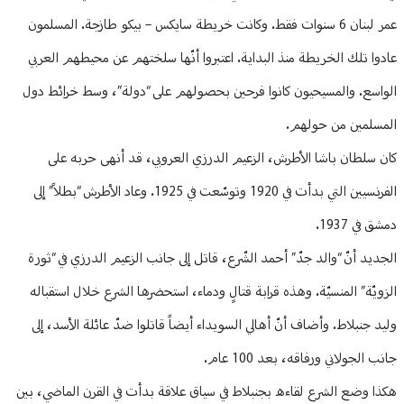
عمر لبنان 6 سنوات فقط. وكانت خريطة سايكس – بيكو طازجة. المسلمون
عادوا تلك الخريطة منذ البداية. اعتبروا أنّها سلختهم عن محيطهم العربي
الواسع. والمسيحيون كانوا فرحين بحصولهم على “دولة”، وسط خرائط دول
المسلمين من حولهم.
كان سلطان باشا الأطرش، الزعيم الدرزي العروبي، قد أنهى حربه على
الفرنسيين التي بدأت في 1920 وتوسّعت في 1925. وعاد الأطرش “بطلاً” إلى
دمشق في 1937.
الجديد أنّ “والد جدّ” أحمد الشّرع، قاتل إلى جانب الزعيم الدرزي في “ثورة
الزويّة” المنسيّة. وهذه قرابة قتالٍ ودماء، استحضرها الشرع خلال استقباله
وليد جنبلاط. وأضاف أنّ أهالي السويداء أيضاً قاتلوا ضدّ عائلة الأسد، إلى
جانب الجولاني ورفاقه، بعد 100 عام.
هكذا وضع الشرع لقاءه بجنبلاط في سياق علاقة بدأت في القرن الماضي، بين