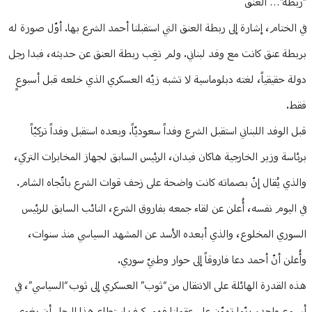
“ربطة”… العنق
في الختام، إشارة إلى ربطة العنق التي استقبلنا أحمد الشرع بها. أوّل صورة له
بربطة عنق كانت مع وفد لبناني. ولم تغِب ربطة العنق عن حديثه، فبدا رجل
دولة حقيقياً، لغته دبلوماسية لا تشبه زيّه العسكري الذي خلعه قبل أسبوعٍ
فقط.
قبل الوفد اللبناني استقبل الشرع وفداً سعوديّاً. وبعده استقبل وفداً تركيّاً
برئاسة وزير الخارجية هاكان فيدان، الرئيس السابق لجهاز المخابرات التركي،
والذي يُقال إنّ بصماته كانت واضحة على زحف قوات الشرع باتّجاه الشام.
في اليوم نفسه، أُعلن عن لقاء جمعه بفاروق الشرع، النائب السابق للرئيس
السوري المخلوع، والذي أبعده الأسد عن المشهد السياسي منذ سنوات،
وأُعلن أنّ أحمد دعا فاروقاً إلى حوار وطنيّ سوري.
هذه القدرة الهائلة على الانتقال من “ثوب” العسكري إلى ثوب “السياسي”، في