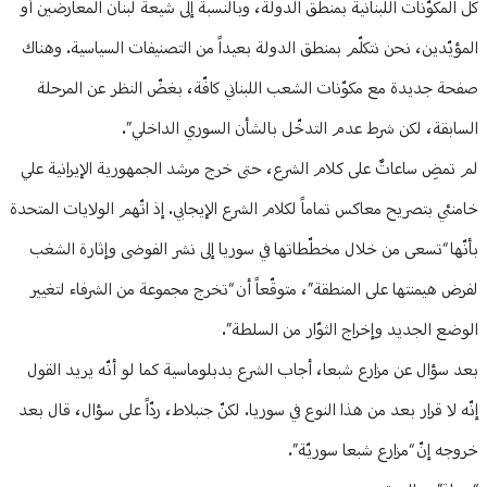
كلّ المكوّنات اللبنانية بمنطق الدولة، وبالنسبة إلى شيعة لبنان المعارضين أو
المؤيّدين، نحن نتكلّم بمنطق الدولة بعيداً من التصنيفات السياسية. وهناك
صفحة جديدة مع مكوّنات الشعب اللبناني كافّة، بغضّ النظر عن المرحلة
السابقة، لكن شرط عدم التدخّل بالشأن السوري الداخلي”.
لم تمضِ ساعاتٌ على كلام الشرع، حتى خرج مرشد الجمهورية الإيرانية علي
خامنئي بتصريح معاكس تماماً لكلام الشرع الإيجابي. إذ اتّهم الولايات المتحدة
بأنّها “تسعى من خلال مخطّطاتها في سوريا إلى نشر الفوضى وإثارة الشغب
لفرض هيمنتها على المنطقة”، متوقّعاً أن “تخرج مجموعة من الشرفاء لتغيير
الوضع الجديد وإخراج الثوّار من السلطة”.
بعد سؤال عن مزارع شبعا، أجاب الشرع بدبلوماسية كما لو أنّه يريد القول
إنّه لا قرار بعد من هذا النوع في سوريا. لكنّ جنبلاط، ردّاً على سؤال، قال بعد
خروجه إنّ “مزارع شبعا سوريّة”.