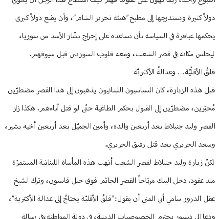
أسبوع واحد، ربّما تهوّن على عقولنا فهم كيف استطاع هذا الرجل أن يغوي
دولاً كثيرة ويستدرجها إلى مطبخ “هيئة تحرير الشام”، وأن يقنع دولاً كبرى
يحكمها عباقرة في السياسة بأن تساعده على إخراج بشّار الأسد من سوريا،
ليجلس مكانه في قصر الشعب، ومعه قلوب السوريين قبل سيوفهم.
قلقُ الأقلّيّة… وعدالةُ الأكثريّة
قبل هذه الزيارة، كان السياسيون اللبنانيون يذهبون إلى هذا القصر مضطرّين
مُجبَرين، مضطرّين إلى القبول بحكم الطاغية حتّى لو قتل آباءهم. هكذا زار
القصر وليد جنبلاط بعد أربعين والده، وأمين الجميّل بعد أربعين أخيه بشير،
وسعد الحريري بعد قتل رفيق الحريري.
لكنّ زيارة وليد جنبلاط لقصر الشعب أنهت هذه المأساة اللبنانية المستمرّة
منذ عقود. دخل البيك مرتاحاً القصر الجاثم فوق جبل قاسيون، وترك لشيخ
عقل الدروز سامي أبي المنى أن يقول: “قلقُ الأقليّة يحتاجُ إلى عدالة الأكثرية”،
ودعا إلى دستور يحترم الخصوصيات الدينية، في دولة المواطنة،في رسالة