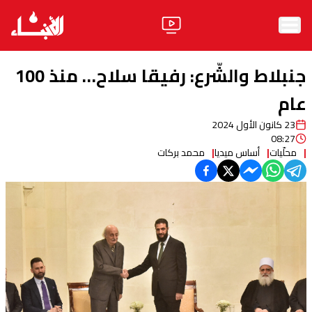
الرئيسية
جنبلاط والشّرع: رفيقا سلاح… منذ 100
الأخبار
عام
23 كانون الأول 2024
آراء
08:27
محلّيات
أساس ميديا
محمد بركات
فيديو
مواقف
وليد جنبلاط
الحزب
ابحث
ثقافة ومجتمع