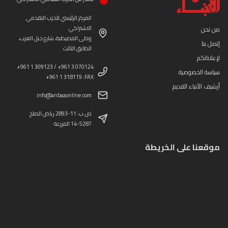
المركز الرئيسي للحزب التقدمي
الاشتراكي
من نحن
وطى المصيطبة، شارع جبل العرب،
إتصل بنا
الطابق الثالث
لإعلاناتكم
+961 1 309123 / +961 3 070124
سياسة الخصوصية
+961 1 318119 :FAX
أرشيف الأنباء القديم
info@anbaaonline.com
ص.ب: 11-2893 رياض الصلح
14-5287 المزرعة
موقعنا على الخريطة