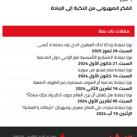
الفكر الصهيوني من النكبة إلى الإبادة
مقالات ذات صلة
نورا جنبلاط: وداعًا لذاك العبقري الذي ترك بصمة لا تُمحى
السبت، 26 تموز 2025
نورا جنبلاط: المشاريع التأسيسية تعزز الوعي حول المحمية
السبت، 21 كانون الأول 2024
نورا جنبلاط تنشر فيديو من سوريا
السبت، 14 كانون الأول 2024
نورا جنبلاط: محمية أرز الشوف مستمرة رغم الظروف الصعبة
السبت، 16 تشرين الثاني 2024
نورا جنبلاط: هل يُعقل أن يرى العالم بيروت تُدمّر ولا يحرّك ساكناً؟
السبت، 05 تشرين الأول 2024
نورا جنبلاط شاركت في افتتاح معرض ومهرجان "كرمالك يا العبادية"
الإثنين، 19 آب 2024
تصدر عن الحزب التقدمي الاشتراكي