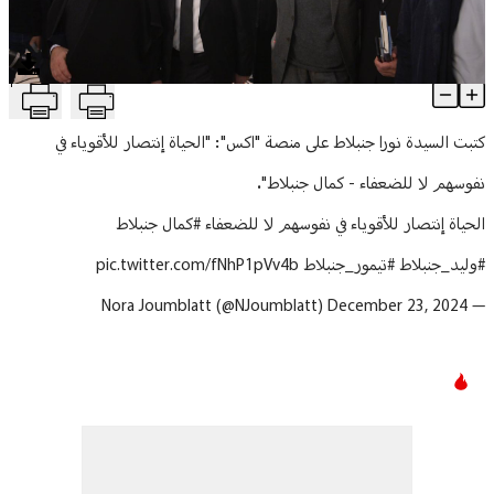
منوعات
T
كيف علقت نورا جنبلاط على زيارة دمشق؟
Article Content
كتبت السيدة نورا جنبلاط على منصة "اكس": "الحياة إنتصار للأقوياء في
نفوسهم لا للضعفاء - كمال جنبلاط".
الحياة إنتصار للأقوياء في نفوسهم لا للضعفاء
#كمال
جنبلاط
#وليد_جنبلاط
#تيمور_جنبلاط
pic.twitter.com/fNhP1pVv4b
December 23, 2024
— Nora Joumblatt (@NJoumblatt)