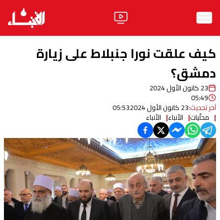
الرئيسية
كيف علقت نورا جنبلاط على زيارة
الأخبار
دمشق؟
23 كانون الأول 2024
آراء
05:49
آخر تحديث:
23 كانون الأول 2024
05:53
فيديو
محلّيات
الأنباء
الأنباء
مواقف
وليد جنبلاط
الحزب
ابحث
ثقافة ومجتمع