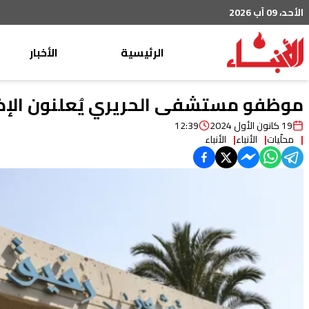
الأحد، 09 آب 2026
الرئيسية
الأخبار
محليات
موظفو مستشفى الحريري يُعلنون الإض
عربي دولي
19 كانون الأول 2024
12:39
محلّيات
الأنباء
الأنباء
إقتصاد
خاص
رياضة
من لبنان
ثقافة ومجتمع
منوعات