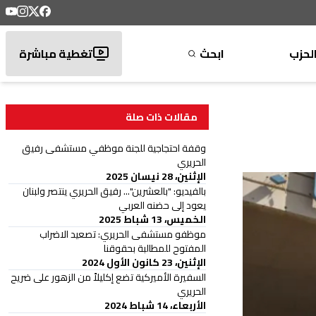
لحزب
ابحث
تغطية مباشرة
مقالات ذات صلة
وقفة احتجاجية للجنة موظفي مستشفى رفيق
الحريري
الإثنين، 28 نيسان 2025
بالفيديو: "بالعشرين"... رفيق الحريري ينتصر ولبنان
يعود إلى حضنه العربي
الخميس، 13 شباط 2025
موظفو مستشفى الحريري: تصعيد الاضراب
المفتوح للمطالبة بحقوقنا
الإثنين، 23 كانون الأول 2024
السفيرة الأميركية تضع إكليلاً من الزهور على ضريح
الحريري
الأربعاء، 14 شباط 2024