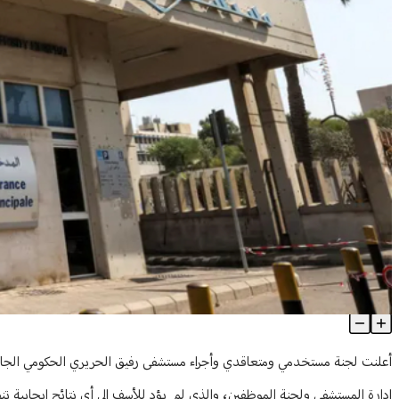
موظفو مستشفى الحريري يُعلنون الإضراب المفتوح
Article Content
أعلنت لجنة مستخدمي ومتعاقدي وأجراء مستشفى رفيق الحريري الحكومي الجامعي ا
إدارة المستشفى ولجنة الموظفين، والذي لم يؤد للأسف إلى أي نتائج إيجابية ت