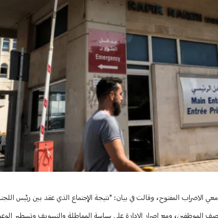
لاضراب المفتوح، وقالت في بيان: "نتيجة الإجتماع الذي عقد بين رئيس اللجنة 
نصف الموظفين، ومع إصرار الإدارة على سياسة المماطلة والتسويف وتسطير الوعود