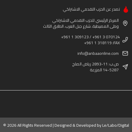
تصدر عن الحزب التقدمي الاشتراكي
المركز الرئيسي للحزب التقدمي الاشتراكي
وطى المصيطبة، شارع جبل العرب، الطابق الثالث
+961 1 309123 / +961 3 070124
+961 1 318119 :FAX
info@anbaaonline.com
ص.ب: 11-2893 رياض الصلح
14-5287 المزرعة
© 2026 All Rights Reserved | Designed & Developed by
Le/Labo/Digital