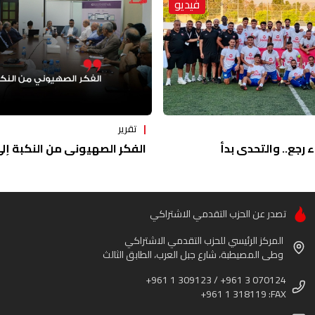
فيديو
تقرير
ء رجع.. والتحدي بدأ
الفكر الصهيوني من النكبة إلى 
تصدر عن الحزب التقدمي الاشتراكي
المركز الرئيسي للحزب التقدمي الاشتراكي
وطى المصيطبة، شارع جبل العرب، الطابق الثالث
+961 1 309123 / +961 3 070124
+961 1 318119 :FAX