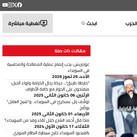
لحزب
ابحث
تغطية مباشرة
مقالات ذات صلة
غوتيريش: يجب إتمام عملية المصالحة والمحاسبة
في السويداء
الأحد، 26 تموز 2026
"خارطة طريق"... حركة رجال الكرامة ولواء الجبل:
منفتحون على الحوار مع كافة الأطراف
الإثنين، 06 كانون الثاني 2025
توقّف رتل عسكريّ في السويداء.. و"شيخ العقل"
يوضّح
الأربعاء، 01 كانون الثاني 2025
ماذا قال أحمد الشرع خلال لقاء وفد من السويداء؟
الثلاثاء، 17 كانون الأول 2024
بالفيديو: السويداء خارج سيطرة النظام السوري