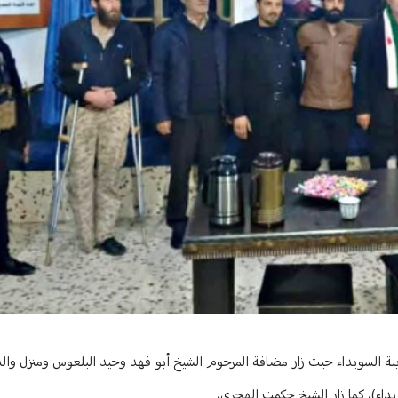
السويداء حيث زار مضافة المرحوم الشيخ أبو فهد وحيد البلعوس ومنزل والد 
اء). كما زار الشيخ حكمت الهجري.