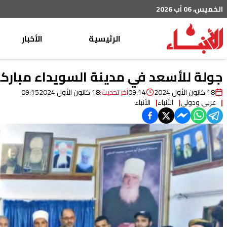
الخميس، 06 آب 2026
الرئيسية
الأخبار
محليات
جولة للأسعد في مدينة السويداء مباركاً 
عربي دولي
18 كانون الأول 2024
09:14
آخر تحديث:
18 كانون الأول 2024
09:15
عربي ودولي
الأنباء
الأنباء
إقتصاد
خاص
رياضة
من لبنان
ثقافة ومجتمع
منوعات