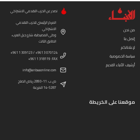
تصدر عن الحزب التقدمي الاشتراكي
المركز الرئيسي للحزب التقدمي
الاشتراكي
من نحن
وطى المصيطبة، شارع جبل العرب،
إتصل بنا
الطابق الثالث
لإعلاناتكم
+961 1 309123 / +961 3 070124
سياسة الخصوصية
+961 1 318119 :FAX
أرشيف الأنباء القديم
info@anbaaonline.com
ص.ب: 11-2893 رياض الصلح
14-5287 المزرعة
موقعنا على الخريطة