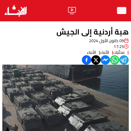
الرئيسية
هبة أردنية إلى الجيش
الأخبار
09 كانون الأول 2024
17:25
آراء
محلّيات
الأنباء
الأنباء
فيديو
مواقف
وليد جنبلاط
الحزب
ابحث
ثقافة ومجتمع