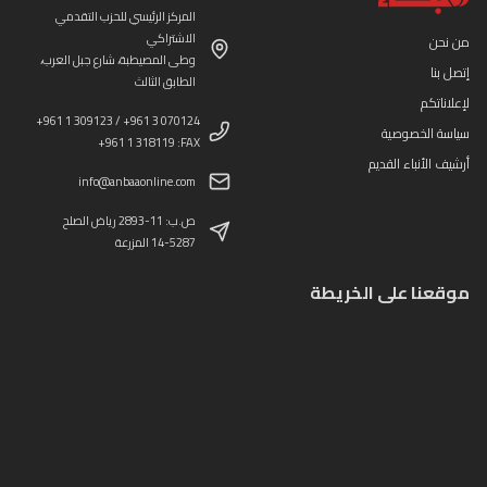
المركز الرئيسي للحزب التقدمي
الاشتراكي
من نحن
وطى المصيطبة، شارع جبل العرب،
إتصل بنا
الطابق الثالث
لإعلاناتكم
+961 1 309123 / +961 3 070124
سياسة الخصوصية
+961 1 318119 :FAX
أرشيف الأنباء القديم
info@anbaaonline.com
ص.ب: 11-2893 رياض الصلح
14-5287 المزرعة
موقعنا على الخريطة