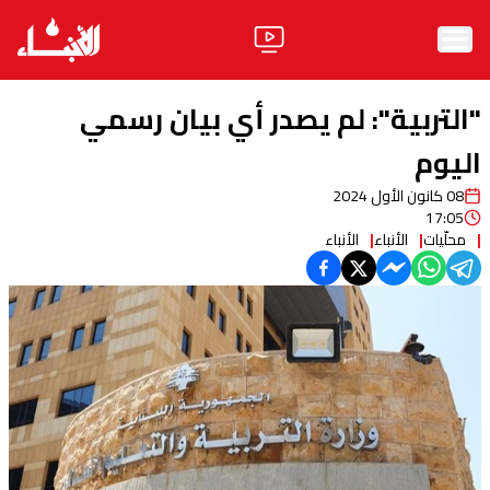
الرئيسية
"التربية": لم يصدر أي بيان رسمي
الأخبار
اليوم
08 كانون الأول 2024
آراء
17:05
محلّيات
الأنباء
الأنباء
فيديو
مواقف
وليد جنبلاط
الحزب
ابحث
ثقافة ومجتمع