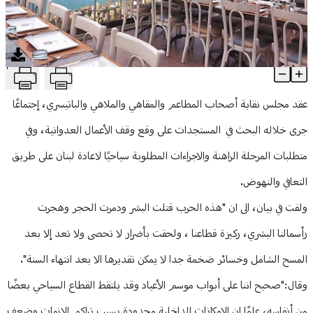
منوعات
T
نقابة أصحاب المطاعم: نتطلع إلى لبنان جديد لا يعتمد على مواسم بل
Article Content
عقد مجلس نقابة أصحاب المطاعم والمقاهي والملاهي والباتيسري، إجتماعًا
جرى خلاله البحث في المستجدات على وقع وقف الأعمال العدوانية، وفي
متطلبات المرحلة الراهنة والاجراءات المطلوبة سياحيًا لاعادة لبنان على طريق
التعافي والنهوض.
ولفت في بيان، الى ان "هذه الحرب قتلت البشر ودمرت الحجر وهجرت
رأسمالنا البشري، ركيزة قطاعنا ، ولحقت بأضرار لا تحصى ولا تعد إلا بعد
المسح الشامل وخسائر ضخمة جدا لا يمكن تقديرها الا بعد انتهاء السنة".
وقال:"صحيح اننا على أبواب موسم الأعياد وقد يلتقط القطاع السياحي بعضًا
من أنفاسه، علمًا ان الامكانات الداخلية محدودة بسبب تراكم الازمات وضعف