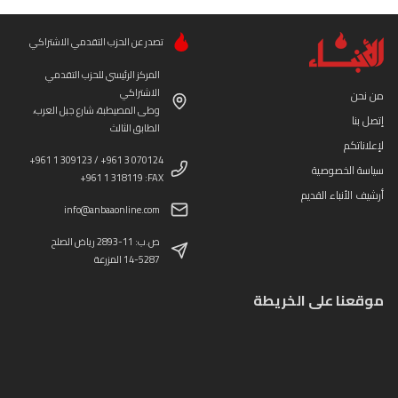
تصدر عن الحزب التقدمي الاشتراكي
المركز الرئيسي للحزب التقدمي
الاشتراكي
من نحن
وطى المصيطبة، شارع جبل العرب،
إتصل بنا
الطابق الثالث
لإعلاناتكم
+961 1 309123 / +961 3 070124
سياسة الخصوصية
+961 1 318119 :FAX
أرشيف الأنباء القديم
info@anbaaonline.com
ص.ب: 11-2893 رياض الصلح
14-5287 المزرعة
موقعنا على الخريطة