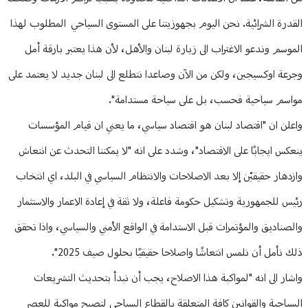
القدرة الشرائية. نحن اليوم بجهوزيتنا على المستوى السياحي المطلوب لهذا
الموسم وندعو الاغتراب الى زيارة لبنان والأهل، لأن هذا يعتبر بارقة أمل
وجرعة اوكسيجين، ولكن من الآن وصاعدا نتطلع الى لبنان جديد لا يعتمد على
مواسم سياحية فحسب، بل على سياحة مستدامة".
واعلن ان "اقتصاد لبنان هو اقتصاد سياسي، ما يعني ان قيام المؤسسات
ينعكس ايجابًا على الاقتصاد"، وشدد على انه "لا يمكننا التحدث عن انتعاش
وازدهار حقيقيْن إلا بعد الاصلاحات والانتظام السياسي في البلد، اي انتخاب
رئيس للجمهورية وتشكيل حكومة فاعلة، ولا ثقة في إعادة الاعمار والاستثمار
والصناديق والمؤتمرات قبل الاستدامة في الواقع الأمني والسياسي، واذا تحقق
ذلك نأمل أن نلمس انتعاشًا واصلاحا حقيقيًا بحلول صيف 2025".
واشار الى انه "لمواكبة هذا الاصلاح، يجب أن نبدأ بتحديث التشريعات
السياحية والقوانين كافة المتعلقة بالقطاع السياحي لتصبح مواكبة للعصر