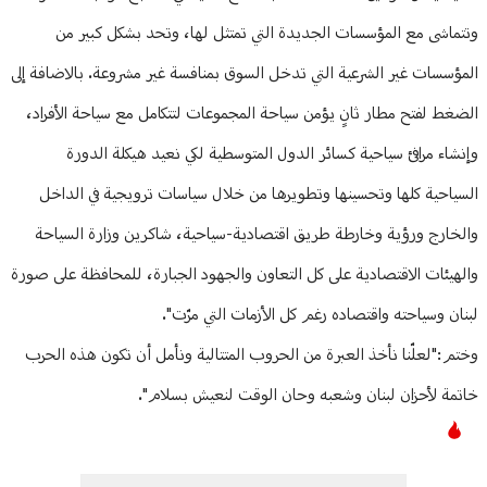
وتتماشى مع المؤسسات الجديدة التي تمتثل لها، وتحد بشكل كبير من
المؤسسات غير الشرعية التي تدخل السوق بمنافسة غير مشروعة. بالاضافة إلى
الضغط لفتح مطار ثانٍ يؤمن سياحة المجموعات لتتكامل مع سياحة الأفراد،
وإنشاء مرافئ سياحية كسائر الدول المتوسطية لكي نعيد هيكلة الدورة
السياحية كلها وتحسينها وتطويرها من خلال سياسات ترويجية في الداخل
والخارج ورؤية وخارطة طريق اقتصادية-سياحية، شاكرين وزارة السياحة
والهيئات الاقتصادية على كل التعاون والجهود الجبارة، للمحافظة على صورة
لبنان وسياحته واقتصاده رغم كل الأزمات التي مرّت".
وختم:"لعلّنا نأخذ العبرة من الحروب المتتالية ونأمل أن تكون هذه الحرب
خاتمة لأحزان لبنان وشعبه وحان الوقت لنعيش بسلام".