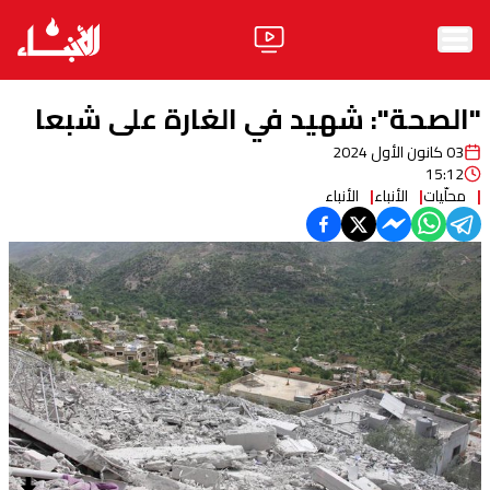
الرئيسية
"الصحة": شهيد في الغارة على شبعا
الأخبار
03 كانون الأول 2024
15:12
آراء
محلّيات
الأنباء
الأنباء
فيديو
مواقف
وليد جنبلاط
الحزب
ابحث
ثقافة ومجتمع