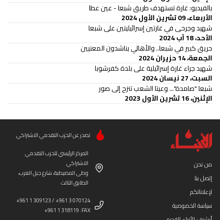
بالفيديو: غارة تستهدف طريق شبعا - عين عطا
الأربعاء، 09 تشرين الأول 2024
شهيد وجرحى في غارتين إسرائيليتين على شبعا
الأحد، 18 آب 2024
حريق كبير في شبعا.. والأهالي يناشدون المعنيين
الجمعة، 14 حزيران 2024
شهيد جراء غارة إسرائيلية على بلدة كفرشوبا
السبت، 27 نيسان 2024
شبعا "صامدة"... وعيتا الشعب تنزح إلى صور
الإثنين، 16 تشرين الأول 2023
تصدر عن الحزب التقدمي الاشتراكي
المركز الرئيسي للحزب التقدمي
الاشتراكي
من نحن
وطى المصيطبة، شارع جبل العرب،
إتصل بنا
الطابق الثالث
لإعلاناتكم
+961 1 309123 / +961 3 070124
سياسة الخصوصية
+961 1 318119 :FAX
أرشيف الأنباء القديم