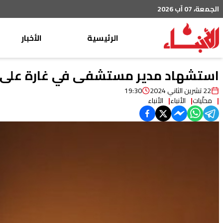
الجمعة، 07 آب 2026
الرئيسية
الأخبار
محليات
استشهاد مدير مستشفى في غارة على
عربي دولي
22 تشرين الثاني 2024
19:30
محلّيات
الأنباء
الأنباء
إقتصاد
خاص
رياضة
من لبنان
ثقافة ومجتمع
منوعات