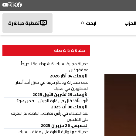
لحزب
ابحث
تغطية مباشرة
مقالات ذات صلة
حصيلة مجزرة بعلبك: 6 شهداء و15 جريحاً
ومفقودَين
الأربعاء، 04 آذار 2026
ضبط مخدرات وذخائر حربية في منزل أحد أخطر
المطلوبين في بعلبك
الأربعاء، 29 تشرين الأول 2025
"أبو سلّة" قُتلَ في غارة للجيش... فَمن هو؟
الأربعاء، 06 آب 2025
بعد الاعتداء في رأس بعلبك... البلدية: تم التعرف
على الفاعلين
الخميس، 26 حزيران 2025
حصيلة غير نهائية للغارة على مقنة - بعلبك