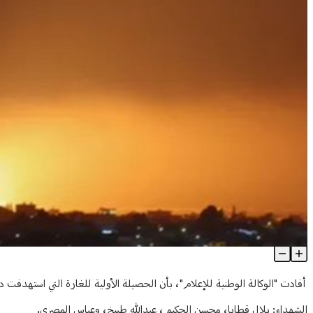
استشهاد مدير مستشفى في غارة على دورس
Article Content
أفادت "الوكالة الوطنية للإعلام"، بأن الحصيلة الأولية للغارة التي استهدفت 
الشهداء: بلال قطايا، محسن الحكيم، عبدالله طبيخ، وعباس المصري.