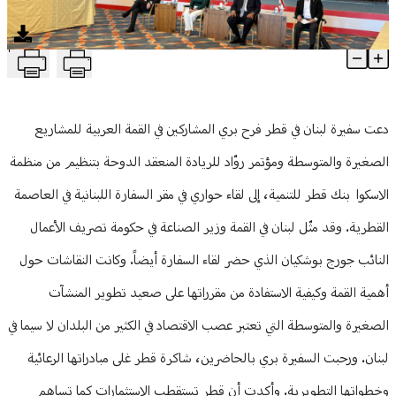
منوعات
T
بوشكيان: مبادرات قطر خيّرة تجاه لبنان واللبنانيين
Article Content
دعت سفيرة لبنان في قطر فرح بري المشاركين في القمة العربية للمشاريع
الصغيرة والمتوسطة ومؤتمر روّاد للريادة المنعقد الدوحة بتنظيم من منظمة
الاسكوا بنك قطر للتنمية، إلى لقاء حواري في مقر السفارة اللبنانية في العاصمة
القطرية. وقد مثّل لبنان في القمة وزير الصناعة في حكومة تصريف الأعمال
النائب جورج بوشكيان الذي حضر لقاء السفارة أيضاً. وكانت النقاشات حول
أهمية القمة وكيفية الاستفادة من مقرراتها على صعيد تطوير المنشآت
الصغيرة والمتوسطة التي تعتبر عصب الاقتصاد في الكثير من البلدان لا سيما في
لبنان. ورحبت السفيرة بري بالحاضرين، شاكرة قطر غلى مبادراتها الرعائية
وخطواتها التطويرية. وأكدت أن قطر تستقطب الاستثمارات كما تساهم