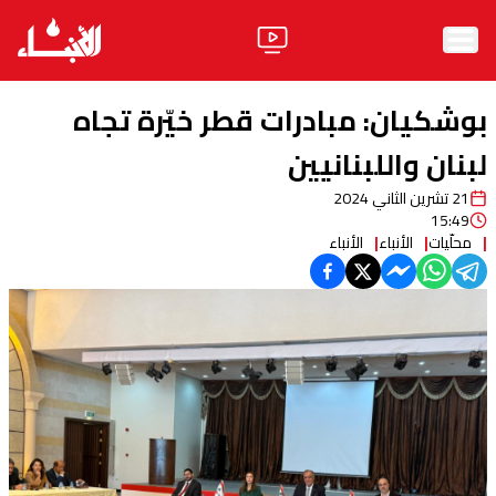
الرئيسية
بوشكيان: مبادرات قطر خيّرة تجاه
الأخبار
لبنان واللبنانيين
21 تشرين الثاني 2024
آراء
15:49
محلّيات
الأنباء
الأنباء
فيديو
مواقف
وليد جنبلاط
الحزب
ابحث
ثقافة ومجتمع