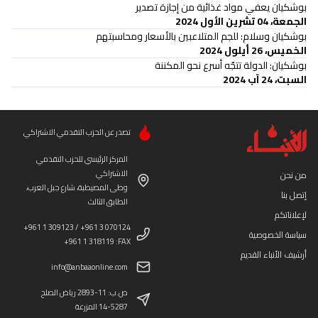
بوشكيان يعفي مواد غذائية من إجازة تصدير
الجمعة، 04 تشرين الأول 2024
بوشكيان وسلام: للجم المتلاعبين بالأسعار ومحاسبتهم
الخميس، 26 أيلول 2024
بوشكيان: الدولة تتجّه أسرع نحو المكننة
السبت، 24 آب 2024
تصدر عن الحزب التقدمي الاشتراكي
المركز الرئيسي للحزب التقدمي
الاشتراكي
من نحن
وطى المصيطبة، شارع جبل العرب،
إتصل بنا
الطابق الثالث
لإعلاناتكم
+961 1 309123 / +961 3 070124
سياسة الخصوصية
+961 1 318119 :FAX
أرشيف الأنباء القديم
info@anbaaonline.com
ص.ب: 11-2893 رياض الصلح
14-5287 المزرعة