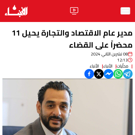
الرئيسية
مدير عام الاقتصاد والتجارة يحيل 11
الأخبار
محضراً على القضاء
08 تشرين الثاني 2024
آراء
12:13
محلّيات
الأنباء
الأنباء
فيديو
مواقف
وليد جنبلاط
الحزب
ابحث
ثقافة ومجتمع