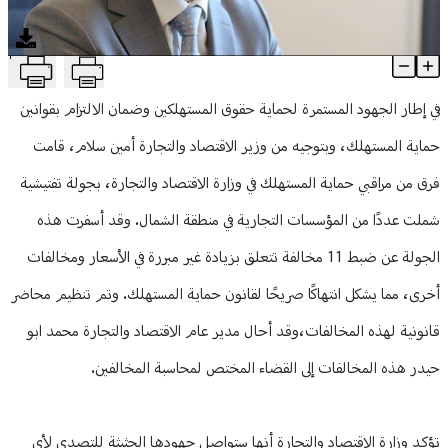
منوعات
T
مدير عام الاقتصاد والتجارة يحيل 11 محضراً على القضاء
Article Content
في إطار الجهود المستمرة لحماية حقوق المستهلكين وضمان الالتزام بقوانين
حماية المستهلك، وبتوجيه من وزير الاقتصاد والتجارة أمين سلام، قامت
فرق من مراقبي حماية المستهلك في وزارة الاقتصاد والتجارة، بجولة تفتيشية
شملت عددًا من المؤسسات التجارية في منطقة الشمال. وقد أسفرت هذه
الجولة عن ضبط 11 مخالفة تتعلق بزيادة غير مبررة في الأسعار ومخالفات
أخرى، مما يشكل انتهاكًا صريحًا لقانون حماية المستهلك. وتم تنظيم محاضر
قانونية لهذه المخالفات،وقد أحال مدير عام الاقتصاد والتجارة محمد ابو
حيدر هذه المخالفات إلى القضاء المختص لمحاسبة المخالفين.
تؤكد وزارة الاقتصاد والتجارة أنها ستواصل جهودها الحثيثة للتصدي لأي