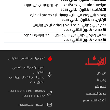
مواكبة أمميّة للبنان بعد تكليف سلام... وغوتيريش في بيروت
الثلاثاء، 14 كانون الثاني 2025
وفدٌ إماراتي رفيع في لبنان... وترتيبات لإعادة فتح السفارة
الإثنين، 13 كانون الثاني 2025
دعم عربي ودولي لاعادة الاعمار بقيادة الرياض وباريس
الأحد، 12 كانون الثاني 2025
تنافس إقليمي دولي على لبنان وسوريا: النفط وترسيم الحدود
الأحد، 12 كانون الثاني 2025
تصدر عن الحزب التقدمي الاشتراكي
المركز الرئيسي للحزب التقدمي
الاشتراكي
من نحن
وطى المصيطبة، شارع جبل العرب،
إتصل بنا
الطابق الثالث
لإعلاناتكم
+961 1 309123 / +961 3 070124
سياسة الخصوصية
+961 1 318119 :FAX
أرشيف الأنباء القديم
info@anbaaonline.com