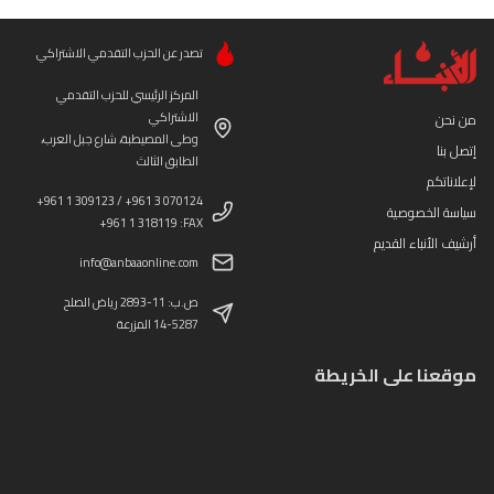
تصدر عن الحزب التقدمي الاشتراكي
المركز الرئيسي للحزب التقدمي
الاشتراكي
من نحن
وطى المصيطبة، شارع جبل العرب،
إتصل بنا
الطابق الثالث
لإعلاناتكم
+961 1 309123 / +961 3 070124
سياسة الخصوصية
+961 1 318119 :FAX
أرشيف الأنباء القديم
info@anbaaonline.com
ص.ب: 11-2893 رياض الصلح
14-5287 المزرعة
موقعنا على الخريطة