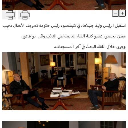
منوعات
T
جنبلاط استقبل ميقاتي في كليمنصو
Article Content
استقبل الرئيس وليد جنبلاط، في كليمنصو، رئيس حكومة تصريف الأعمال نجيب
ميقاتي بحضور عضو كتلة اللقاء الديمقراطي النائب وائل ابو فاعور.
وجرى خلال اللقاء البحث في آخر المستجدات.