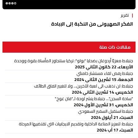
تقرير
الفكر الصهيوني من النكبة إلى الإبادة
مقالات ذات صلة
جنبلاط معزيًا أردوغان بضحايا "بولو": تركيا ستتجاوز المأساة بقوة ووحدة
الأربعاء، 22 كانون الثاني 2025
جنبلاط رفض لقاء مستشار خامنئي
الجمعة، 15 تشرين الثاني 2024
جنبلاط: لن نذهب الى لعبة الآخرين... ولا لتغيير اتفاق الطائف
الخميس، 14 تشرين الثاني 2024
"ساحة السجن"... جنبلاط ينشر لوحة لـ"فان غوخ"
الخميس، 31 تشرين الأول 2024
جنبلاط استقبل السفير السعودي
السبت، 21 أيلول 2024
جنبلاط: لتعزيز المناعة الداخلية وتقديم الايجابيات التي تقتضيها المرحلة
السبت، 17 آب 2024