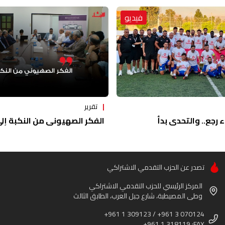
فيديو
تقرير
ء رجع.. والتحدي بدأ
الفكر الصهيوني من النكبة إلى 
تصدر عن الحزب التقدمي الاشتراكي
المركز الرئيسي للحزب التقدمي الاشتراكي
وطى المصيطبة، شارع جبل العرب، الطابق الثالث
+961 1 309123 / +961 3 070124
+961 1 318119 :FAX