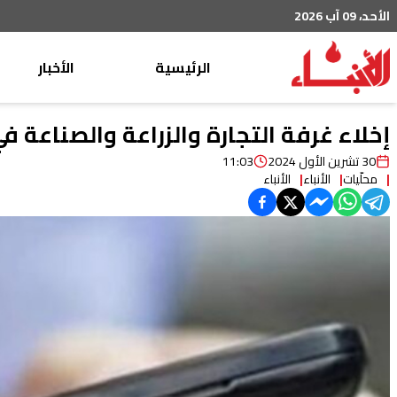
الأحد، 09 آب 2026
الرئيسية
الأخبار
محليات
إخلاء غرفة التجارة والزراعة والصناعة ف
عربي دولي
30 تشرين الأول 2024
11:03
محلّيات
الأنباء
الأنباء
إقتصاد
خاص
رياضة
من لبنان
ثقافة ومجتمع
منوعات