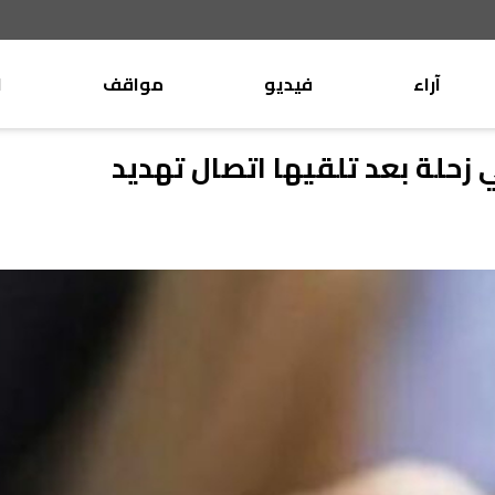
آراء
فيديو
مواقف
ا
موقف
وليد جنبلاط
ي زحلة بعد تلقيها اتصال تهديد
الأنباء
تيمور جنبلاط
كتّاب
الأنباء
التقدّمي
منبر
مختارات
صحافة
أجنبية
بريد
القرّاء