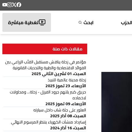
لحزب
ابحث
تغطية مباشرة
مقالات ذات صلة
مؤتمر في زحلة يناقش مستقبل القنّب الزراعي بين
الفوائد الاقتصادية والطبية والتحديات القانونية
السبت، 01 تشرين الثاني 2025
زحلة مدينة عالمية للنبيذ
الأربعاء، 23 تموز 2025
حريق كبير يلتهم جرود الفرزل - زحلة... ومحاولات
لاخماده
الأربعاء، 09 تموز 2025
العثور على جثة شاب داخل سيارته
السبت، 08 آذار 2025
إسترداد منشآت الكهرباء ينتظر المرسوم النهائي
السبت، 16 آذار 2024