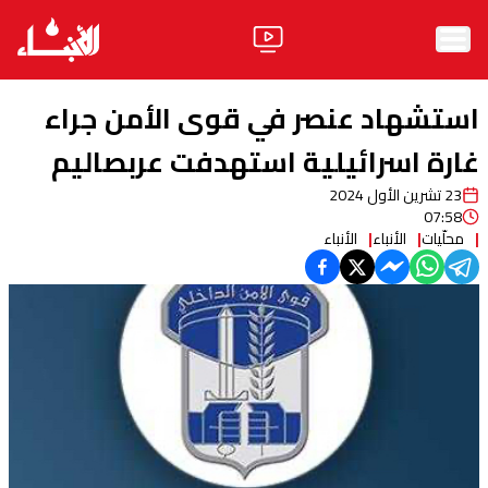
الرئيسية
استشهاد عنصر في قوى الأمن جراء
الأخبار
غارة اسرائيلية استهدفت عربصاليم
23 تشرين الأول 2024
آراء
07:58
محلّيات
الأنباء
الأنباء
فيديو
مواقف
وليد جنبلاط
الحزب
ابحث
ثقافة ومجتمع