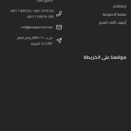
الطابق الثالث
لإعلاناتكم
+961 1 309123 / +961 3 070124
سياسة الخصوصية
+961 1 318119 :FAX
أرشيف الأنباء القديم
info@anbaaonline.com
ص.ب: 11-2893 رياض الصلح
14-5287 المزرعة
موقعنا على الخريطة