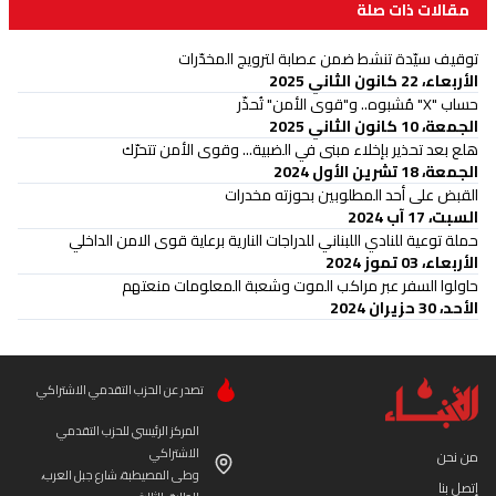
مقالات ذات صلة
توقيف سيّدة تنشط ضمن عصابة لترويج المخدّرات
الأربعاء، 22 كانون الثاني 2025
حساب "X" مُشبوه.. و"قوى الأمن" تُحذّر
الجمعة، 10 كانون الثاني 2025
هلع بعد تحذير بإخلاء مبنى في الضبية... وقوى الأمن تتحرّك
الجمعة، 18 تشرين الأول 2024
القبض على أحد المطلوبين بحوزته مخدرات
السبت، 17 آب 2024
حملة توعية للنادي اللبناني للدراجات النارية برعاية قوى الامن الداخلي
الأربعاء، 03 تموز 2024
حاولوا السفر عبر مراكب الموت وشعبة المعلومات منعتهم
الأحد، 30 حزيران 2024
تصدر عن الحزب التقدمي الاشتراكي
المركز الرئيسي للحزب التقدمي
الاشتراكي
من نحن
وطى المصيطبة، شارع جبل العرب،
إتصل بنا