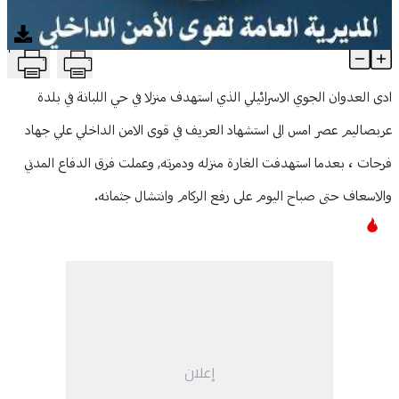
منوعات
T
استشهاد عنصر في قوى الأمن جراء غارة اسرائيلية استهدفت عربصاليم
Article Content
ادى العدوان الجوي الاسرائيلي الذي استهدف منزلا في حي اللبانة في بلدة
عربصاليم عصر امس الى استشهاد العريف في قوى الامن الداخلي علي جهاد
فرحات ، بعدما استهدفت الغارة منزله ودمرته, وعملت فرق الدفاع المدني
والاسعاف حتى صباح اليوم على رفع الركام وانتشال جثمانه.
إعلان