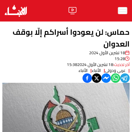
الرئيسية
حماس: لن يعودوا أسراكم إلّا بوقف
الأخبار
العدوان
18 تشرين الأول 2024
آراء
15:28
آخر تحديث:
18 تشرين الأول 2024
15:38
فيديو
عربي ودولي
الأنباء
الأنباء
مواقف
وليد جنبلاط
الحزب
ابحث
ثقافة ومجتمع