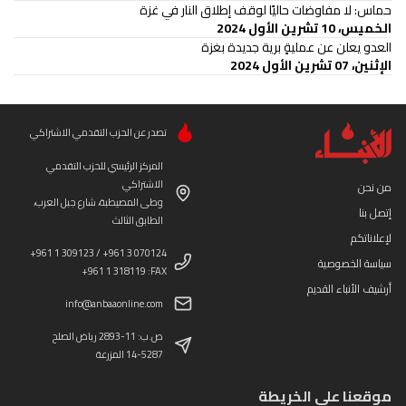
حماس: لا مفاوضات حاليًا لوقف إطلاق النار في غزة
الخميس، 10 تشرين الأول 2024
العدو يعلن عن عمليةٍ برية جديدة بغزة
الإثنين، 07 تشرين الأول 2024
تصدر عن الحزب التقدمي الاشتراكي
المركز الرئيسي للحزب التقدمي
الاشتراكي
من نحن
وطى المصيطبة، شارع جبل العرب،
إتصل بنا
الطابق الثالث
لإعلاناتكم
+961 1 309123 / +961 3 070124
سياسة الخصوصية
+961 1 318119 :FAX
أرشيف الأنباء القديم
info@anbaaonline.com
ص.ب: 11-2893 رياض الصلح
14-5287 المزرعة
موقعنا على الخريطة