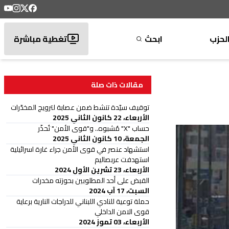
لحزب
ابحث
تغطية مباشرة
مقالات ذات صلة
توقيف سيّدة تنشط ضمن عصابة لترويج المخدّرات
الأربعاء، 22 كانون الثاني 2025
حساب "X" مُشبوه.. و"قوى الأمن" تُحذّر
الجمعة، 10 كانون الثاني 2025
استشهاد عنصر في قوى الأمن جراء غارة اسرائيلية
استهدفت عربصاليم
الأربعاء، 23 تشرين الأول 2024
القبض على أحد المطلوبين بحوزته مخدرات
السبت، 17 آب 2024
حملة توعية للنادي اللبناني للدراجات النارية برعاية
قوى الامن الداخلي
الأربعاء، 03 تموز 2024