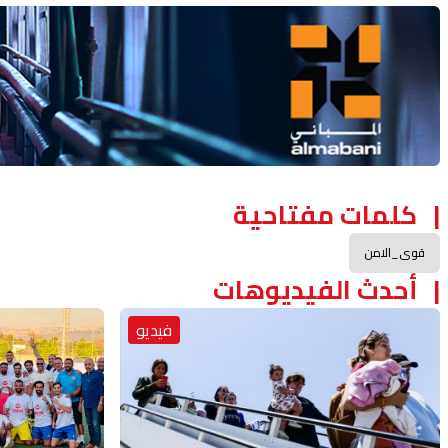
Advertisement Section
كلمات مفتاحية
قوى_الامن
أحدث الفيديوهات
فيديو