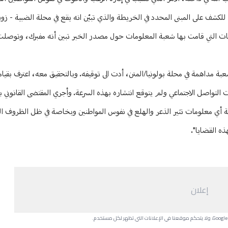
للكشف على المبنى المحدد في الخريطة والذي تبيّن انه يقع في محلة الضبية - ز
ريات التي قامت بها شعبة المعلومات حول مصدر الخبر تبين أنه مفبرك، وتوصلت
نفّذت احدى دوريات الشعبة مداهمة في محلة بولونيا/المتن، أدت الى توقيفه. وبالتحقيق معه، اعترف بق
واصل الاجتماعي ولم يتوقع انتشاره بهذه السرعة. وأجري المقتضى القانوني ب
أي معلومات تثير الذعر والهلع في نفوس المواطنين وبخاصة في ظل الظروف التي 
ذه القضايا".
إعلان