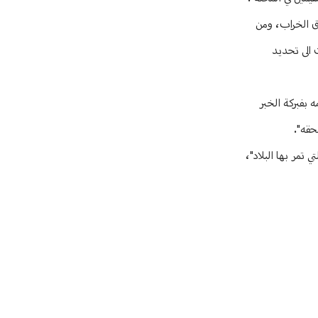
وق الخراب، ومن
 الى تحديد
يامه بفبركة الخبر
حقه".
تمر بها البلاد"،