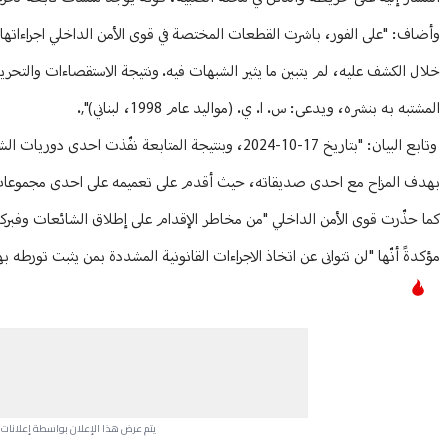
وأضاف: "على الفور، باشرت القطعات المختصة في قوى الأمن الداخلي اجراءاتها 
خلال الكشف عليه، لم يتبين ما يثير الشبهات فيه. ونتيجة الاستقصاءات والتح
المشتبه به بنشره، ويدعى: س. ا. ي. (مواليد عام 1998، لبناني)",.
وتابع البيان: "بتاريخ 17-10-2024، وبنتيجة المتابعة 
بهدف المزاح مع احدى صديقاته، حيث أقدم على تعميمه على احدى مجموعات الت
كما حذّرت قوى الأمن الداخلي "من مخاطر الإقدام على إطلاق الشائعات وفبركة 
مؤكدةً أنّها "لن تتوانى عن اتخاذ الاجراءات القانونية المشددة بمن يثبت تورطه به
يتم عرض هذا الإعلان بواسطة إعلانات Google، ولا يتحكم موقعنا في الإعلانات التي تظهر لكل مستخدم.