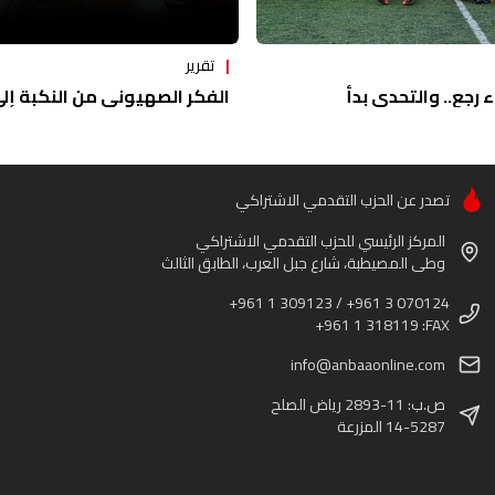
تقرير
ء رجع.. والتحدي بدأ
الفكر الصهيوني من النكبة إلى 
تصدر عن الحزب التقدمي الاشتراكي
المركز الرئيسي للحزب التقدمي الاشتراكي
وطى المصيطبة، شارع جبل العرب، الطابق الثالث
+961 1 309123 / +961 3 070124
+961 1 318119 :FAX
info@anbaaonline.com
ص.ب: 11-2893 رياض الصلح
14-5287 المزرعة