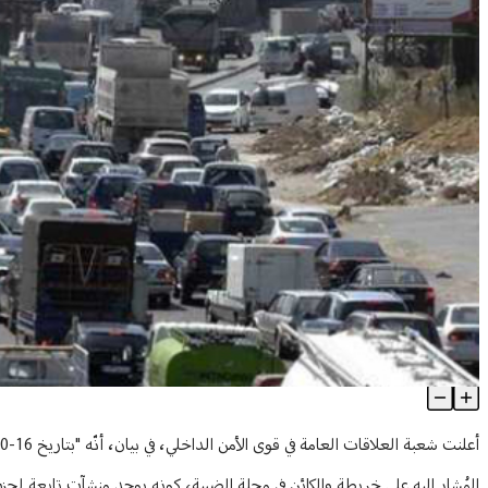
هلع بعد تحذير بإخلاء مبنى في الضبية... وقوى الأمن تتحرّك
Article Content
المُشار إليه على خريطة والكائن في محلة الضبية، كونه يوجد منشآت تابعة لحزب ا