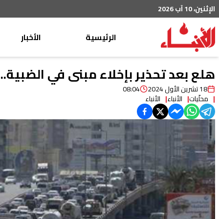
الإثنين، 10 آب 2026
الرئيسية
الأخبار
محليات
هلع بعد تحذير بإخلاء مبنى في الضبية..
عربي دولي
18 تشرين الأول 2024
08:04
محلّيات
الأنباء
الأنباء
إقتصاد
خاص
رياضة
من لبنان
ثقافة ومجتمع
منوعات