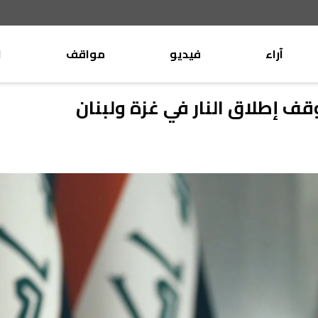
آراء
فيديو
مواقف
ا
موقف
وليد جنبلاط
ف إطلاق النار في غزة ولبنان
الأنباء
تيمور جنبلاط
كتّاب
الأنباء
التقدّمي
منبر
مختارات
صحافة
أجنبية
بريد
القرّاء