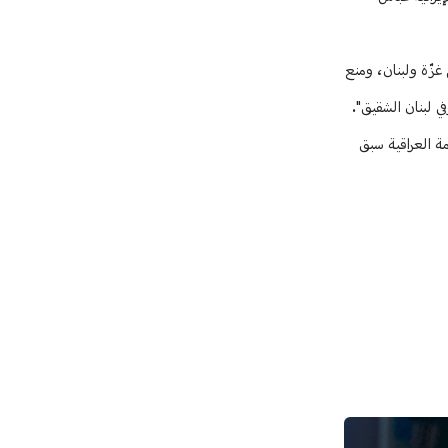
غزّة ولبنان، ومنع
ي لبنان الشقيق".
مة العراقية سبق