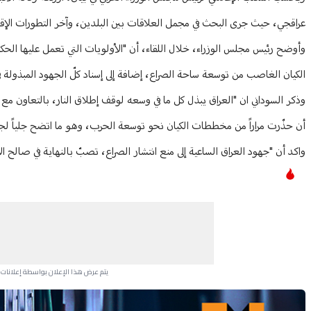
عراقجي، حيث جرى البحث في مجمل العلاقات بين البلدين، وآخر التطورات الإقلي
وأوضح رئيس مجلس الوزراء، خلال اللقاء، أن "الأولويات التي تعمل عليها الحكو
الكيان الغاصب من توسعة ساحة الصراع، إضافة إلى إسناد كلّ الجهود المبذولة في ه
وذكر السوداني ان "العراق يبذل كل ما في وسعه لوقف إطلاق النار، بالتعاون مع ال
أن حذّرت مراراً من مخططات الكيان نحو توسعة الحرب، وهو ما اتضح جلياً لجميع
واكد أن "جهود العراق الساعية إلى منع انتشار الصراع، تصبّ بالنهاية في صالح ال
يتم عرض هذا الإعلان بواسطة إعلانات Google، ولا يتحكم موقعنا في الإعلانات التي تظهر لكل مستخدم.
Advertisement Section