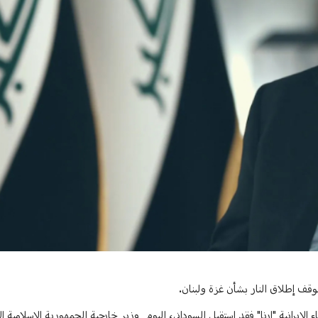
وقف إطلاق النار بشأن غزة ولبنان.
 الايرانية "ارنا" فقد استقبل السوداني، اليوم وزير خارجية الجمهورية الإسلامية ال