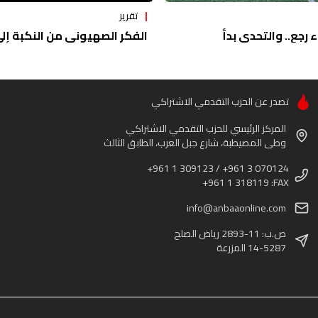
تقرير
ء رجع.. والتحدي بدأ
الفكر الصهيوني من النكبة إلى 
تصدر عن الحزب التقدمي الاشتراكي
المركز الرئيسي للحزب التقدمي الاشتراكي
وطى المصيطبة، شارع جبل العرب، الطابق الثالث
+961 1 309123 / +961 3 070124
+961 1 318119 :FAX
info@anbaaonline.com
ص.ب: 11-2893 رياض الصلح
14-5287 المزرعة