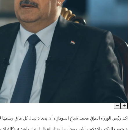
السوداني: بغداد تبذل كل ما بوسعها لوقف إطلاق النار في غزة ولبنان
Article Content
اكد رئيس الوزراء العراقي محمد شياع السوداني، أن بغداد تبذل كل ما في وسعها ل
وبحسب المكتب الإعلامي لرئيس مجلس الوزراء العراقي في بيان، اوردته وكالة الانباء