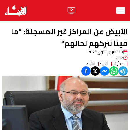
الرئيسية
الأبيض عن المراكز غير المسجلة: "ما
الأخبار
فينا نتركهم لحالهم"
13 تشرين الأول 2024
آراء
12:32
محلّيات
الأنباء
الأنباء
فيديو
مواقف
وليد جنبلاط
الحزب
ابحث
ثقافة ومجتمع