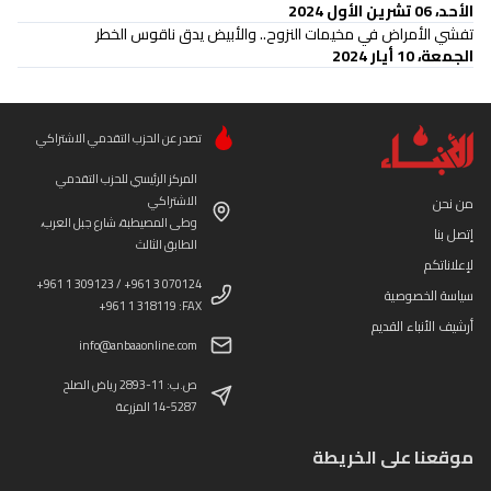
الأحد، 06 تشرين الأول 2024
تفشي الأمراض في مخيمات النزوح.. والأبيض يدق ناقوس الخطر
الجمعة، 10 أيار 2024
تصدر عن الحزب التقدمي الاشتراكي
المركز الرئيسي للحزب التقدمي
الاشتراكي
من نحن
وطى المصيطبة، شارع جبل العرب،
إتصل بنا
الطابق الثالث
لإعلاناتكم
+961 1 309123 / +961 3 070124
سياسة الخصوصية
+961 1 318119 :FAX
أرشيف الأنباء القديم
info@anbaaonline.com
ص.ب: 11-2893 رياض الصلح
14-5287 المزرعة
موقعنا على الخريطة