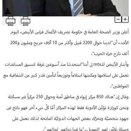
منوعات
T
الأبيض عن المراكز غير المسجلة: "ما فينا نتركهم لحالهم"
Article Content
أعلن وزير الصحة العامة في حكومة تصريف الأعمال فراس الأبيض، اليوم
الأحد، أن “لدينا حوالى 2200 قتيل وأكثر من 10 آلاف جريح ومليون و200
ألف نازح جراء الحرب”.
وأشار الأبيض للـmtv لى أننا “استحدثنا منذ أسبوعين غرفة لتنسيق المساعدات
تعمل على استلامها ومكننتها استلاماً وتوزيعاً لتأمين قدر كبير من الشفافية مع
المواطنين”.
وقال إن “هناك 850 مركز إيواء في مناطق آمنة وحوالى 250 مركزاً غير مسجّلة
ونحن كوزارة نؤمّن الأدوية فقط لهذه المراكز أمّا كلّ شيء آخر فهو ناتج عن
جهود شخصيّة وتحرّك بعض الجهات الدوليّة المانحة لذلك نعمل على
وسيلة تؤمّن لهم التمويل.. “ما فينا نتركهم لحالهم”.