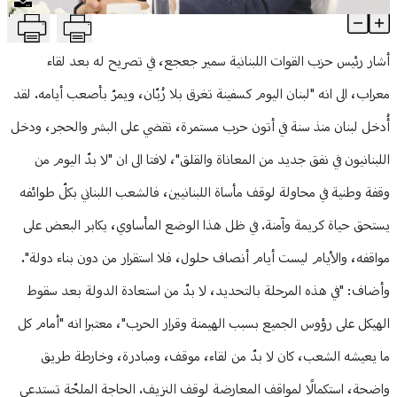
T
جعجع: لا استقرار من دون بناء دولة
منوعات
Article Content
أشار رئيس حزب القوات اللبنانية سمير جعجع، في تصريح له بعد لقاء
معراب، الى انه "‏لبنان اليوم كسفينة تغرق بلا رُبّان، ويمرّ بأصعب أيامه. لقد
أُدخل لبنان منذ سنة في أتون حرب مستمرة، تقضي على البشر والحجر، ودخل
اللبنانيون في نفق جديد من المعاناة والقلق"، لافتا الى ان "‏لا بدّ اليوم من
وقفة وطنية في محاولة لوقف مأساة اللبنانيين، فالشعب اللبناني بكلّ طوائفه
يستحق حياة كريمة وآمنة. في ظل هذا الوضع المأساوي، يكابر البعض على
مواقفه، والأيام ليست أيام أنصاف حلول، فلا استقرار من دون بناء دولة".
وأضاف: "‏في هذه المرحلة بالتحديد، لا بدّ من استعادة الدولة بعد سقوط
الهيكل على رؤوس الجميع بسبب الهيمنة وقرار الحرب"، معتبرا انه "‏أمام كل
ما يعيشه الشعب، كان لا بدّ من لقاء، موقف، ومبادرة، وخارطة طريق
واضحة، استكمالًا لمواقف المعارضة لوقف النزيف. الحاجة الملحّة تستدعي