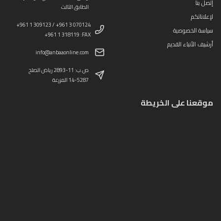
إتصل بنا
الطابق الثالث
لإعلاناتكم
+961 1 309123 / +961 3 070124
سياسة الخصوصية
+961 1 318119 :FAX
أرشيف الأنباء القديم
info@anbaaonline.com
ص.ب: 11-2893 رياض الصلح
14-5287 المزرعة
موقعنا على الخريطة