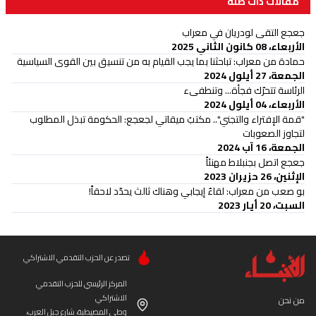
مقالات ذات صلة
جعجع التقى لودريان في معراب
الأربعاء، 08 كانون الثاني 2025
حمادة من معراب: تباحثنا بما يجب القيام به من تنسيق بين القوى السياسية
الجمعة، 27 أيلول 2024
الرئاسة تتحرّك فجأة... وتنطفىء
الأربعاء، 04 أيلول 2024
"قمة الإفتراء والتجني".. مكتبُ ميقاتي لجعجع: الحكومة تبذل المطلوب
لتجاوز الصعوبات
الجمعة، 16 آب 2024
جعجع اتصل بجنبلاط مهنئاً
الإثنين، 26 حزيران 2023
بو صعب من معراب: لقاءٌ إيجابي وهناك ثالث يحدّد لاحقاً!
السبت، 20 أيار 2023
تصدر عن الحزب التقدمي الاشتراكي
المركز الرئيسي للحزب التقدمي
الاشتراكي
من نحن
وطى المصيطبة، شارع جبل العرب،