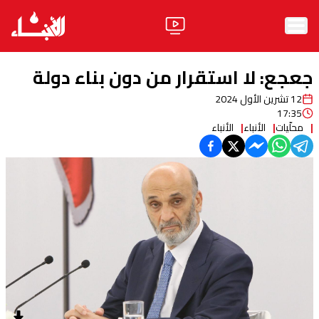
الرئيسية
جعجع: لا استقرار من دون بناء دولة
الأخبار
12 تشرين الأول 2024
17:35
آراء
محلّيات
الأنباء
الأنباء
فيديو
مواقف
وليد جنبلاط
الحزب
ابحث
ثقافة ومجتمع