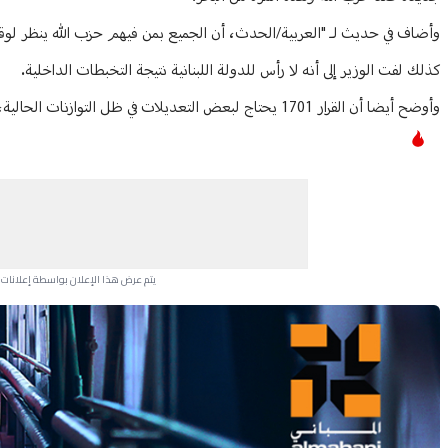
وأضاف في حديث لـ "العربية/الحدث، أن الجميع بمن فيهم حزب الله ينظر لوقف ا
كذلك لفت الوزير إلى أنه لا رأس للدولة اللبنانية نتيجة التخبطات الداخلية.
وأوضح أيضا أن القرار 1701 يحتاج لبعض التعديلات في ظل التوازنات الحالية، وأنه سيكون موضوع نقاش وأخذ ورد.
يتم عرض هذا الإعلان بواسطة إعلانات Google، ولا يتحكم موقعنا في الإعلانات التي تظهر لكل مستخدم.
Advertisement Section