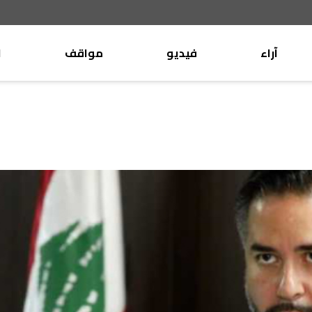
آراء
فيديو
مواقف
ا
موقف
وليد جنبلاط
الأنباء
تيمور جنبلاط
كتّاب
الأنباء
التقدّمي
منبر
مختارات
صحافة
أجنبية
بريد
القرّاء