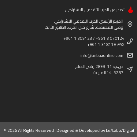
تصدر عن الحزب التقدمي الاشتراكي
المركز الرئيسي للحزب التقدمي الاشتراكي
وطى المصيطبة، شارع جبل العرب، الطابق الثالث
+961 1 309123 / +961 3 070124
+961 1 318119 :FAX
info@anbaaonline.com
ص.ب: 11-2893 رياض الصلح
14-5287 المزرعة
© 2026 All Rights Reserved | Designed & Developed by
Le/Labo/Digital