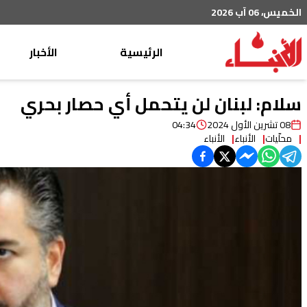
الخميس، 06 آب 2026
الرئيسية
الأخبار
محليات
سلام: لبنان لن يتحمل أي حصار بحري
عربي دولي
08 تشرين الأول 2024
04:34
محلّيات
الأنباء
الأنباء
إقتصاد
خاص
رياضة
من لبنان
ثقافة ومجتمع
منوعات