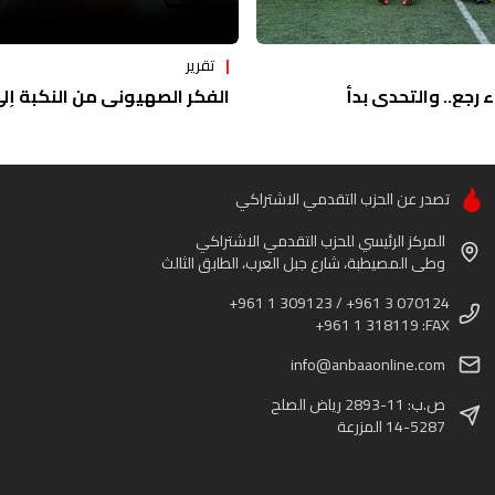
تقرير
ء رجع.. والتحدي بدأ
الفكر الصهيوني من النكبة إلى 
تصدر عن الحزب التقدمي الاشتراكي
المركز الرئيسي للحزب التقدمي الاشتراكي
وطى المصيطبة، شارع جبل العرب، الطابق الثالث
+961 1 309123 / +961 3 070124
+961 1 318119 :FAX
info@anbaaonline.com
ص.ب: 11-2893 رياض الصلح
14-5287 المزرعة