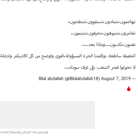
تهاجمون،تتمادون،تستقوون،تتنطحون،
تغامرون،تشوهون،تحرفون،تشتمون،
تفتنون،تكذبون....وماذا بعد.....
الحقيقة ساطعة ،وكلمتنا الحرة المسؤولة،اقوى واوضح من كل اكاذيبكم وادعاءات
لا تحولوا قصر الشعب ،إلى غرف سوداء....
August 7, 2019
— Bilal abdallah (@Bilalabdallah18)
يتم عرض هذا الإعلان بواسطة إعلانات Google، ولا يتحكم موقعنا في الإعلانات التي تظهر لكل مستخدم.