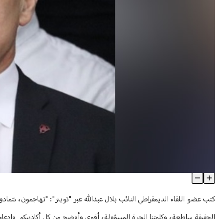
عبدالله: لا تحولوا قصر الشعب إلى غرف سوداء...
Article Content
كتب عضو اللقاء الديمقراطي النائب بلال عبدالله عبر "تويتر": "تهاجمون، تتم
الحقيقة ساطعة، وكلمتنا الحرة المسؤولة، أقوى وأوضح من كل أكاذيبكم وادعاءات