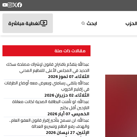
لحزب
ابحث
تغطية مباشرة
مقالات ذات صلة
عبدالله يتقدّم باقتراح قانون لإشراك مصلحة سكك
الحديد في المجلس الأعلى للتنظيم المدني
الثلاثاء، 07 تموز 2026
عبدالله يلتقي رسامني ويعرض معه أوضاع الطرقات
في إقليم الخروب
الثلاثاء، 02 حزيران 2026
عبدالله: لو تأمنت البطاقة الصحية لكانت معاناة
النازحين أقل بكثير
الخميس، 07 أيار 2026
عبدالله: لن نسمح بتأخير إقرار قانون العفو العام..
والهدف رفع الظلم وتسريع العدالة
الإثنين، 27 نيسان 2026