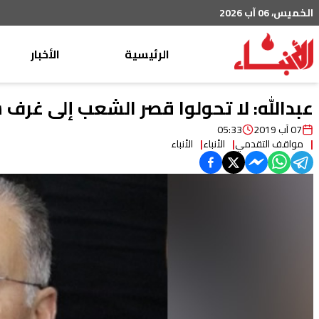
الخميس، 06 آب 2026
الرئيسية
الأخبار
محليات
عبدالله: لا تحولوا قصر الشعب إلى غرف س
عربي دولي
07 آب 2019
05:33
مواقف التقدمي
الأنباء
الأنباء
إقتصاد
خاص
رياضة
من لبنان
ثقافة ومجتمع
منوعات