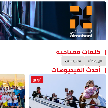
Advertisement Section
كلمات مفتاحية
بلال_عبدالله
قصر_الشعب
أحدث الفيديوهات
فيديو