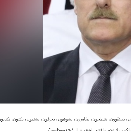
ادون، تستقوون، تتنطحون، تغامرون، تشوهون، تحرفون، تشتمون، تفتنون، تكذبون..
كم... لا تحولوا قصر الشعب، إلى غرف سوداء....".