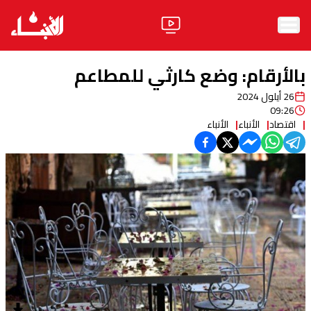
الرئيسية
بالأرقام: وضع كارثي للمطاعم
الأخبار
26 أيلول 2024
09:26
آراء
اقتصاد
الأنباء
الأنباء
فيديو
مواقف
وليد جنبلاط
الحزب
ابحث
ثقافة ومجتمع