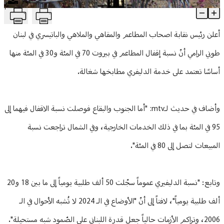
T
بالأرقام: وضع كارثي للمطاعم
منوعات
Article Content
أعلن رئيس نقابة اصحاب المطاعم والمقاهي والملاهي والباتيسري في لبنان
طوني الرامي أنّ نسبة إقفال المطاعم في بيروت 70 في المئة و30 في المئة منها
أساسًا تعتمد على خدمة الدليفري مطابخها شغالة.
وأضاف في حديث لـmtv: "أما الجنوب والبقاع فوصلت نسبة الاقفال فيهما إلى
95 في المئة بما في ذلك الخدمات الخارجية، وفي الشمال تراجعت نسبة
المبيعات لتصل إلى 80 في المئة".
وتابع: "نسبة الدليفيري عموماً سجّلت 50 ألف طلبية يومياً إلى ما بين 18 و20
ألف طلبية يومياً"، لافتاً إلى أنّ "الأوضاع في الـ 2024 لا تُشبه الأحوال في الـ
2006، وتراكم الأزمات حالياً جعل قدرة اللبناني على الصّمود شبه مستحيلة".