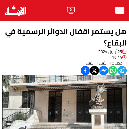
الرئيسية
هل يستمر اقفال الدوائر الرسمية في
الأخبار
البقاع؟
25 أيلول 2024
آراء
16:44
محلّيات
الأنباء
الأنباء
فيديو
مواقف
وليد جنبلاط
الحزب
ابحث
ثقافة ومجتمع