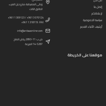
من نحن
وطى المصيطبة، شارع جبل العرب،
إتصل بنا
الطابق الثالث
لإعلاناتكم
+961 1 309123 / +961 3 070124
سياسة الخصوصية
+961 1 318119 :FAX
أرشيف الأنباء القديم
info@anbaaonline.com
ص.ب: 11-2893 رياض الصلح
14-5287 المزرعة
موقعنا على الخريطة