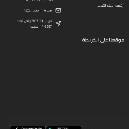
أرشيف الأنباء القديم
info@anbaaonline.com
ص.ب: 11-2893 رياض الصلح
14-5287 المزرعة
موقعنا على الخريطة