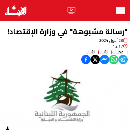
الرئيسية
"رسالة مشبوهة" في وزارة الإقتصاد!
الأخبار
23 أيلول 2024
12:17
آراء
محلّيات
الأنباء
الأنباء
فيديو
مواقف
وليد جنبلاط
الحزب
ابحث
ثقافة ومجتمع