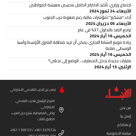
اجتماع وزاري: تأكيد الالتزام الكامل بتحسين معيشة المواطنين
الأربعاء، 24 تموز 2024
أداء "مشجّع" لمؤشرات مالية رغم ضغوط حرب الجنوب
الأربعاء، 05 حزيران 2024
تراجع النقد بالتداول 37% في عام
الخميس، 16 أيار 2024
زيادة تنويع النشاط التجاري يمكن أن تزيد منطقة الشرق الأوسط وآسيا
الوسطى صلابة
الخميس، 16 أيار 2024
مليارات جديدة تدخل المصارف... الوضع إلى تحسّن؟
الإثنين، 13 أيار 2024
تصدر عن الحزب التقدمي الاشتراكي
المركز الرئيسي للحزب التقدمي
الاشتراكي
من نحن
وطى المصيطبة، شارع جبل العرب،
إتصل بنا
الطابق الثالث
لإعلاناتكم
+961 1 309123 / +961 3 070124
سياسة الخصوصية
+961 1 318119 :FAX