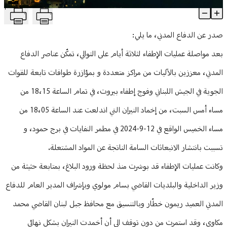
T
إخماد حريق مطمر "برج حمود"
منوعات
Article Content
صدر عن الدفاع المدني، ما يلي:
بعد مواصلة عمليات الإطفاء لثلاثة أيام على التوالي، تمكّن عناصر الدفاع
المدني، معززين بالآليات من مراكز متعددة و بمؤازرة طوافات تابعة للقوات
الجوية في الجيش اللبناني وفوج إطفاء بيروت، في تمام الساعة 18،15 من
مساء أمس السبت، من إخماد النيران التي اندلعت عند الساعة 18،05 من
مساء الخميس الواقع في 12-9-2024 في مطمر النفايات في برج حمود، و
تسببت بانتشار الانبعاثات السامة الناتجة عن المواد المشتعلة.
وكانت عمليات الإطفاء قد بوشرت منذ لحظة ورود البلاغ، بمتابعة حثيثة من
وزير الداخلية والبلديات القاضي بسام مولوي وبإشراف المدير العام للدفاع
المدني العميد ريمون خطّار وبالتنسيق مع محافظ جبل لبنان القاضي محمد
مكاوي، وقد استمرت من دون توقف الى أن أخمدت النيران بشكل نهائي