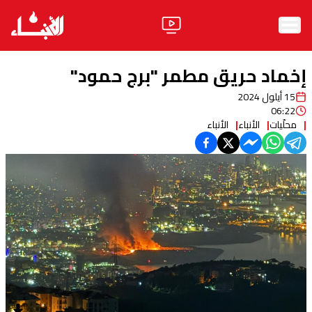
الرئيسية
إخماد حريق مطمر "برج حمود"
الأخبار
15 أيلول 2024
06:22
آراء
محلّيات
الأنباء
الأنباء
فيديو
مواقف
وليد جنبلاط
الحزب
ابحث
ثقافة ومجتمع