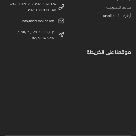
+961 1 309123 / +961 3 070124
سياسة الخصوصية
+961 1 318119 :FAX
أرشيف الأنباء القديم
info@anbaaonline.com
ص.ب: 11-2893 رياض الصلح
14-5287 المزرعة
موقعنا على الخريطة