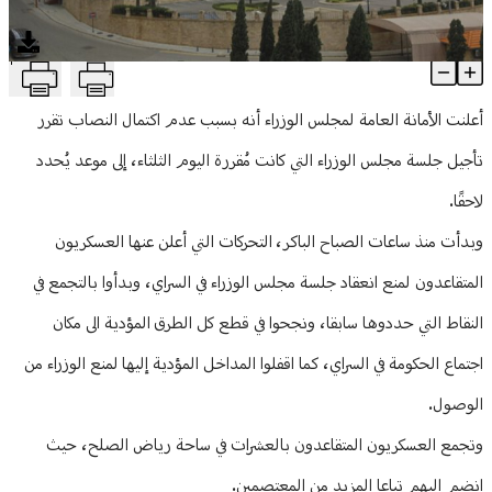
منوعات
T
بعد اعتصام العسكريين... تأجيل الجلسة الحكومية إلى موعد لاحق
Article Content
أعلنت الأمانة العامة لمجلس الوزراء أنه بسبب عدم اكتمال النصاب تقرر
تأجيل جلسة مجلس الوزراء التي كانت مُقررة اليوم الثلثاء، إلى موعد يُحدد
لاحقًا.
وبدأت منذ ساعات الصباح الباكر، التحركات التي أعلن عنها العسكريون
المتقاعدون لمنع انعقاد جلسة مجلس الوزراء في السراي، وبدأوا بالتجمع في
النقاط التي حددوها سابقا، ونجحوا في قطع كل الطرق المؤدية الى مكان
اجتماع الحكومة في السراي، كما اقفلوا المداخل المؤدية إليها لمنع الوزراء من
الوصول.
وتجمع العسكريون المتقاعدون بالعشرات في ساحة رياض الصلح، حيث
انضم اليهم تباعا المزيد من المعتصمين.