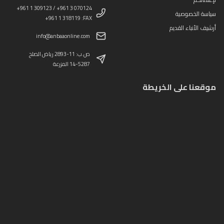
+961 1 309123 / +961 3 070124
سياسة الخصوصية
+961 1 318119 :FAX
أرشيف الأنباء القديم
info@anbaaonline.com
ص.ب: 11-2893 رياض الصلح
14-5287 المزرعة
موقعنا على الخريطة