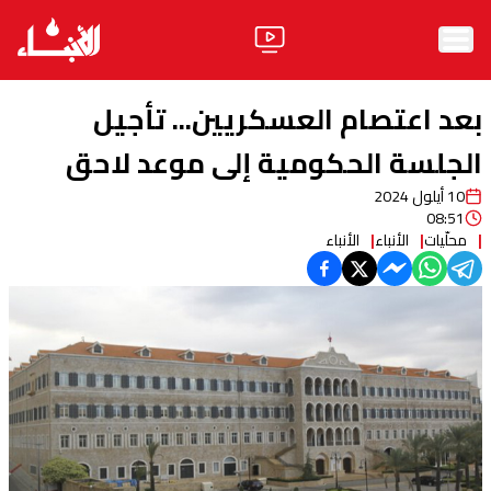
الرئيسية
بعد اعتصام العسكريين... تأجيل
الأخبار
الجلسة الحكومية إلى موعد لاحق
10 أيلول 2024
آراء
08:51
محلّيات
الأنباء
الأنباء
فيديو
مواقف
وليد جنبلاط
الحزب
ابحث
ثقافة ومجتمع